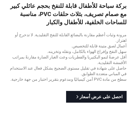
بركة سباحة للأطفال قابلة للنفخ بحجم عائلي كبير
مع صمام تصريف، بثلاث حلقات PVC، مناسبة
للساحات الخلفية، للأطفال والكبار
مرونة وثبات أعظم مقارنة بالبضائع القابلة للنفخ التقليدية. لا تدحرج أو
اهتزاز.
أعمال لصق متينة قابلة للتخصيص.
سهل النفخ وإفراغ الهواء بالكامل، ونقله وتخزينه.
أقل عرضةً لنمو البكتيريا والفطريات وعث الغبار الضارة مقارنةً بمراتب
الأقمشة التقليدية.
حاصل على شهادة في تقليل مستوى الضجيج بشكل فعال عند الاستخدام
في المباني متعددة الطوابق.
سطح من مادة PVC آمن كيميائيًا ومدعوم بتقرير اختبار من جهة خارجية.
احصل على عرض أسعار