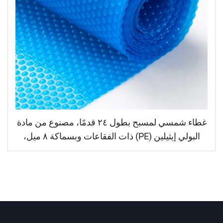
غطاء شمسي لمسبح بطول ٢٤ قدمًا، مصنوع من مادة
البولي إيثيلين (PE) ذات الفقاعات وبسماكة ٨ ميل،
أزرق اللون، يمتص الحرارة أثناء النهار ويحتفظ بها ليلاً،
ويشمل بساط تغطية للمسبح مع بكرات