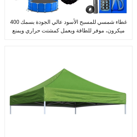
غطاء شمسي للمسبح الأسود عالي الجودة بسمك 400
ميكرون، موفر للطاقة ويعمل كمشتت حراري ويمنع
نمو الطحالب مع توافر أنواع مختلفة من المحاور