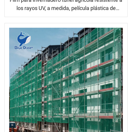
los rayos UV, a medida, película plástica de
polietileno de alta resistencia con propiedades
anti-goteo y anti-vaho, film de PE transparente
de 100 a 200 micras para el cultivo de hortalizas
y frutas; suministro directo desde fábrica en
grandes volúmenes