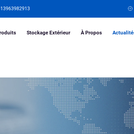
-13963982913
roduits
Stockage Extérieur
À Propos
Actualité