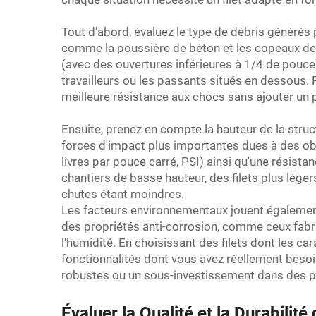
Tout d'abord, évaluez le type de débris générés p
comme la poussière de béton et les copeaux de bo
(avec des ouvertures inférieures à 1/4 de pouce) 
travailleurs ou les passants situés en dessous. P
meilleure résistance aux chocs sans ajouter un poi
Ensuite, prenez en compte la hauteur de la struct
forces d'impact plus importantes dues à des obj
livres par pouce carré, PSI) ainsi qu'une résista
chantiers de basse hauteur, des filets plus légers
chutes étant moindres.
Les facteurs environnementaux jouent également
des propriétés anti-corrosion, comme ceux fabriq
l'humidité. En choisissant des filets dont les c
fonctionnalités dont vous avez réellement besoi
robustes ou un sous-investissement dans des pr
Évaluer la Qualité et la Durabil