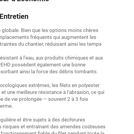
Entretien
té globale. Bien que les options moins chères
emplacements fréquents qui augmentent les
traintes du chantier, réduisant ainsi les temps
sistant à l'eau, aux produits chimiques et aux
 en PEHD possèdent également une bonne
absorbant ainsi la force des débris tombants.
orologiques extrêmes, les filets en polyester
et une meilleure résistance à l'abrasion, ce qui
ée de vie prolongée — souvent 2 à 3 fois
terme.
égulière et être sujets à des déchirures
es risques et entraînant des amendes coûteuses
 fonctionnement fiable du filet pendant toute la