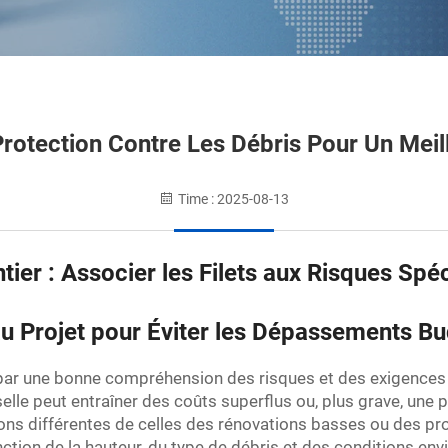
rotection Contre Les Débris Pour Un Meil
Time : 2025-08-13
tier : Associer les Filets aux Risques Spé
 au Projet pour Éviter les Dépassements B
ar une bonne compréhension des risques et des exigences sp
selle peut entraîner des coûts superflus ou, plus grave, une 
ons différentes de celles des rénovations basses ou des pro
nction de la hauteur, du type de débris et des conditions en