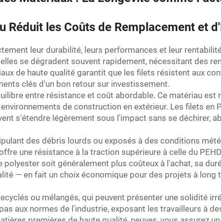
u Réduit les Coûts de Remplacement et d'
ctement leur durabilité, leurs performances et leur rentabili
, elles se dégradent souvent rapidement, nécessitant des r
x de haute qualité garantit que les filets résistent aux con
ments clés d'un bon retour sur investissement.
libre entre résistance et coût abordable. Ce matériau est ré
es environnements de construction en extérieur. Les filets
peuvent s'étendre légèrement sous l'impact sans se déchirer, 
nipulant des débris lourds ou exposés à des conditions mété
ffre une résistance à la traction supérieure à celle du PEHD 
le polyester soit généralement plus coûteux à l'achat, sa dur
lité — en fait un choix économique pour des projets à long 
s recyclés ou mélangés, qui peuvent présenter une solidité irr
as aux normes de l'industrie, exposant les travailleurs à d
matières premières de haute qualité, neuves, vous assurez un