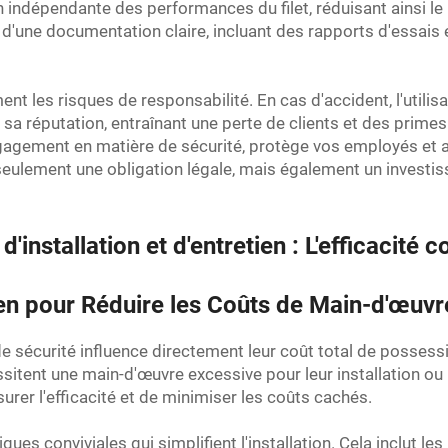
 indépendante des performances du filet, réduisant ainsi le
d'une documentation claire, incluant des rapports d'essais et
ent les risques de responsabilité. En cas d'accident, l'utili
à sa réputation, entraînant une perte de clients et des prime
gagement en matière de sécurité, protège vos employés et at
 seulement une obligation légale, mais également un investis
'installation et d'entretien : L'efficacit
retien pour Réduire les Coûts de Main-d'œuv
ts de sécurité influence directement leur coût total de possess
ssitent une main-d'œuvre excessive pour leur installation ou 
ssurer l'efficacité et de minimiser les coûts cachés.
iques conviviales qui simplifient l'installation. Cela inclut 