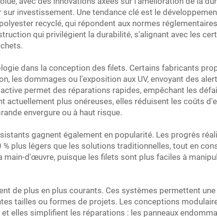
olue, avec des innovations axées sur l'amélioration de la durab
our sur investissement. Une tendance clé est le développement
polyester recyclé, qui répondent aux normes réglementaires
uction qui privilégient la durabilité, s'alignant avec les cer
échets.
ologie dans la conception des filets. Certains fabricants pr
ion, les dommages ou l'exposition aux UV, envoyant des aler
active permet des réparations rapides, empêchant les défaill
nt actuellement plus onéreuses, elles réduisent les coûts d'en
grande envergure ou à haut risque.
ésistants gagnent également en popularité. Les progrès réa
 % plus légers que les solutions traditionnelles, tout en con
à la main-d'œuvre, puisque les filets sont plus faciles à mani
nent de plus en plus courants. Ces systèmes permettent une 
tes tailles ou formes de projets. Les conceptions modulair
, et elles simplifient les réparations : les panneaux endom