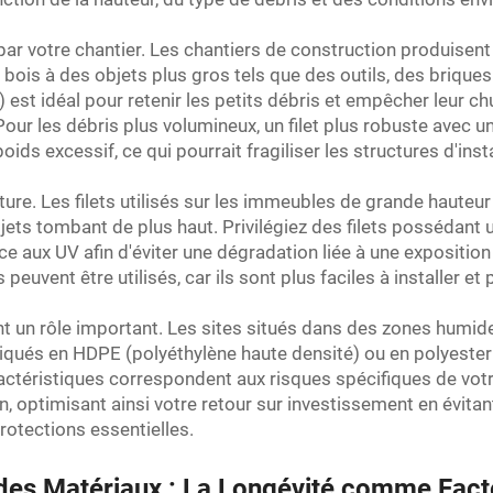
ar votre chantier. Les chantiers de construction produisent 
is à des objets plus gros tels que des outils, des briques o
est idéal pour retenir les petits débris et empêcher leur ch
our les débris plus volumineux, un filet plus robuste avec un
ds excessif, ce qui pourrait fragiliser les structures d'insta
ure. Les filets utilisés sur les immeubles de grande hauteur 
ets tombant de plus haut. Privilégiez des filets possédant u
nce aux UV afin d'éviter une dégradation liée à une exposition
 peuvent être utilisés, car ils sont plus faciles à installer e
 un rôle important. Les sites situés dans des zones humide
ués en HDPE (polyéthylène haute densité) ou en polyester tra
aractéristiques correspondent aux risques spécifiques de vot
n, optimisant ainsi votre retour sur investissement en évita
otections essentielles.
ité des Matériaux : La Longévité comme Fa