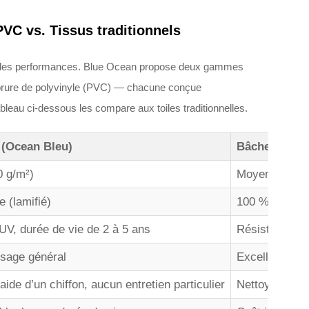
VC vs. Tissus traditionnels
tir les performances. Blue Ocean propose deux gammes
hlorure de polyvinyle (PVC) — chacune conçue
eau ci-dessous les compare aux toiles traditionnelles.
 (Ocean Bleu)
Bâche en PV
0 g/m²)
Moyen à lourd
 (lamifié)
100 % étanche
 UV, durée de vie de 2 à 5 ans
Résistance él
usage général
Excellente rés
aide d’un chiffon, aucun entretien particulier
Nettoyage à l’