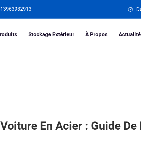
-13963982913
Du
roduits
Stockage Extérieur
À Propos
Actualit
 Voiture En Acier : Guide De