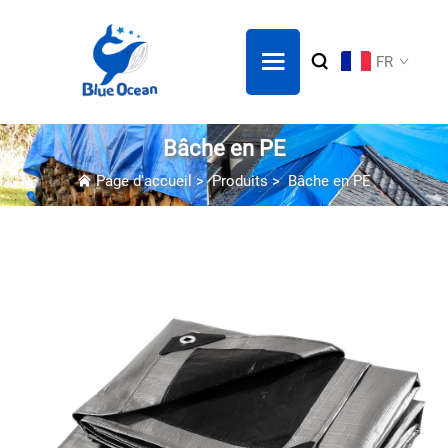
FR
Bâche en PE
Page d'accueil
>
Produits
>
Bâche en PE