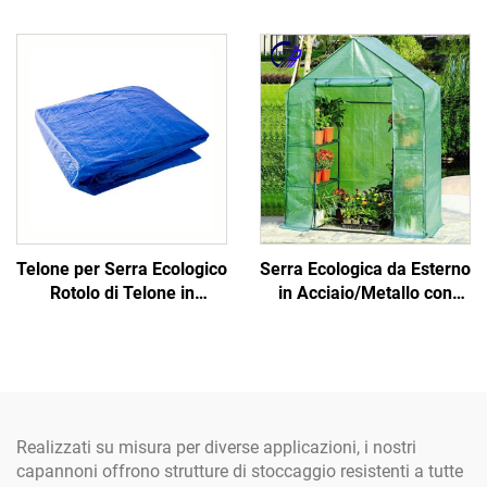
Energeticamente Efficienti
Tendone Pieghevole
Dissipatore di Calore
Pergola per Parcheggio
Antialghe Dispositivo di
Auto Capanno Portatile
Risparmio su Vari
per Auto Imbottigliamento
Avvolgibili per Piscina
Telone per Serra Ecologico
Serra Ecologica da Esterno
Rotolo di Telone in
in Acciaio/Metallo con
Polietilene 100% in PE
Struttura in Vetro
Vergine Impermeabile per
Assemblabile Facilmente,
Camion
Campioni Disponibili
Realizzati su misura per diverse applicazioni, i nostri
capannoni offrono strutture di stoccaggio resistenti a tutte