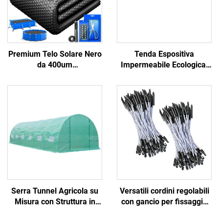
Premium Telo Solare Nero
Tenda Espositiva
da 400um
Impermeabile Ecologica,
Energeticamente Efficienti
Tendone da Fiera Facile
Dissipatore di Calore
da Montare, Tendalino da
Antialghe Dispositivo di
Spiaggia Ideale per Eventi
Risparmio su Vari
all'Aperto
Avvolgibili per Piscina
Serra Tunnel Agricola su
Versatili cordini regolabili
Misura con Struttura in
con gancio per fissaggio
Acciaio Durevole,
sicuro in varie