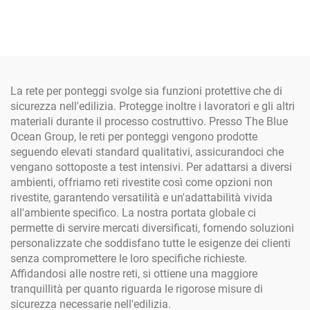
l'Invernizzazione Allevia lo
in Polietilene con Tessuto
Stress della Copertura
di Poliestere Rinforzato
Antighiaccio/Neve
per Protezione
Spedizione Gratuita
Meteorologica nell'Edilizia
La rete per ponteggi svolge sia funzioni protettive che di
sicurezza nell'edilizia. Protegge inoltre i lavoratori e gli altri
materiali durante il processo costruttivo. Presso The Blue
Ocean Group, le reti per ponteggi vengono prodotte
seguendo elevati standard qualitativi, assicurandoci che
vengano sottoposte a test intensivi. Per adattarsi a diversi
ambienti, offriamo reti rivestite così come opzioni non
rivestite, garantendo versatilità e un'adattabilità vivida
all'ambiente specifico. La nostra portata globale ci
permette di servire mercati diversificati, fornendo soluzioni
personalizzate che soddisfano tutte le esigenze dei clienti
senza compromettere le loro specifiche richieste.
Affidandosi alle nostre reti, si ottiene una maggiore
tranquillità per quanto riguarda le rigorose misure di
sicurezza necessarie nell'edilizia.