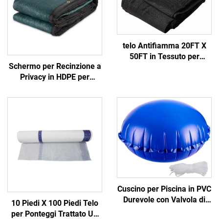
telo Antifiamma 20FT X
50FT in Tessuto per
Schermo per Recinzione a
Costruzioni per l'Uso su
Privacy in HDPE per
Ponteggi e Cantieri
Giardino, Balcone,
Cantiere - Recinzione
Esterna Durevole, Grigliato
e Cancelli
Cuscino per Piscina in PVC
Durevole con Valvola di
10 Piedi X 100 Piedi Telo
Gonfiaggio Rapido per
per Ponteggi Trattato UV