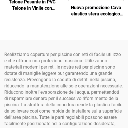
Telone Pesante in PVC
Nuova promozione Cavo
Telone in Vinile con
elastico sfera ecologico,
Occhielli, Copertura
cavo elastico a sfera con
Resistente alle Lacerazioni
gancio, cavo elastico nero
per Copertura Camion
con sfera
Serra
Realizziamo coperture per piscine con reti di facile utilizzo
e che offrono una protezione massima. Utilizzando
materiali moderni per reti, le nostre reti per piscine sono
dotate di maniglie leggere pur garantendo una grande
resistenza. Prevengono la caduta di detriti nella piscina,
riducendo la manutenzione alle sole operazioni necessarie.
Riducono inoltre l'evaporazione dell'acqua, permettendoti
di risparmiare denaro per il successivo rifornimento della
piscina. La struttura della copertura rende la plastica facile
da sollevare così come rapida da installare sulla superficie
dell'area piscina. Tutte le parti regolabili possono essere
facilmente posizionate nella configurazione desiderata,