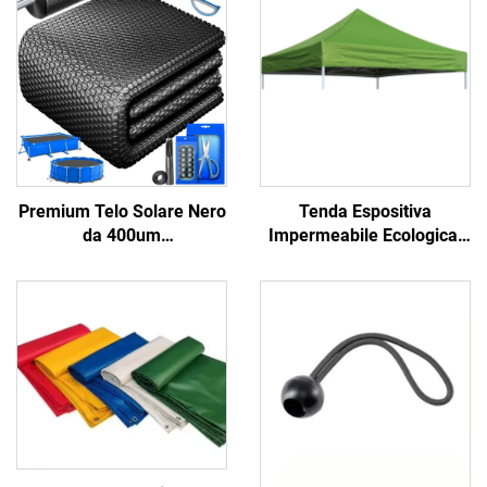
Premium Telo Solare Nero
Tenda Espositiva
da 400um
Impermeabile Ecologica,
Energeticamente Efficienti
Tendone da Fiera Facile
Dissipatore di Calore
da Montare, Tendalino da
Antialghe Dispositivo di
Spiaggia Ideale per Eventi
Risparmio su Vari
all'Aperto
Avvolgibili per Piscina