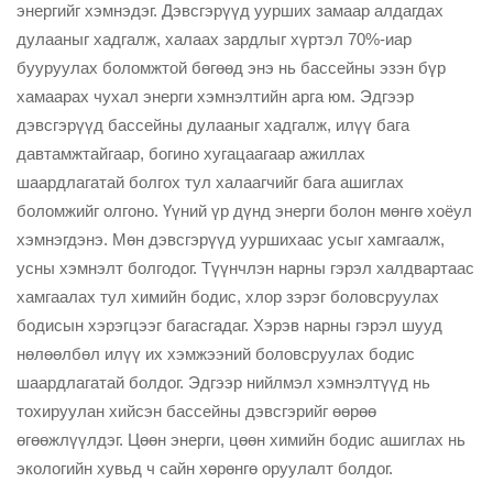
энергийг хэмнэдэг. Дэвсгэрүүд уурших замаар алдагдах
дулааныг хадгалж, халаах зардлыг хүртэл 70%-иар
бууруулах боломжтой бөгөөд энэ нь бассейны эзэн бүр
хамаарах чухал энерги хэмнэлтийн арга юм. Эдгээр
дэвсгэрүүд бассейны дулааныг хадгалж, илүү бага
давтамжтайгаар, богино хугацаагаар ажиллах
шаардлагатай болгох тул халаагчийг бага ашиглах
боломжийг олгоно. Үүний үр дүнд энерги болон мөнгө хоёул
хэмнэгдэнэ. Мөн дэвсгэрүүд ууршихаас усыг хамгаалж,
усны хэмнэлт болгодог. Түүнчлэн нарны гэрэл халдвартаас
хамгаалах тул химийн бодис, хлор зэрэг боловсруулах
бодисын хэрэгцээг багасгадаг. Хэрэв нарны гэрэл шууд
нөлөөлбөл илүү их хэмжээний боловсруулах бодис
шаардлагатай болдог. Эдгээр нийлмэл хэмнэлтүүд нь
тохируулан хийсэн бассейны дэвсгэрийг өөрөө
өгөөжлүүлдэг. Цөөн энерги, цөөн химийн бодис ашиглах нь
экологийн хувьд ч сайн хөрөнгө оруулалт болдог.