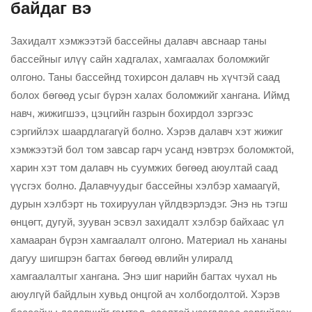
байдаг вэ
Захидалт хэмжээтэй бассейны далавч авснаар таны
бассейныг илүү сайн хадгалах, хамгаалах боломжийг
олгоно. Таны бассейнд тохирсон далавч нь хүчтэй саад
болох бөгөөд усыг бүрэн халах боломжийг хангана. Иймд
навч, жижигшээ, цэцгийн газрын бохирдол зэргээс
сэргийлэх шаардлагагүй болно. Хэрэв далавч хэт жижиг
хэмжээтэй бол том завсар гарч усанд нэвтрэх боломжтой,
харин хэт том далавч нь суумжих бөгөөд аюултай саад
үүсгэх болно. Далавчуудыг бассейны хэлбэр хамаагүй,
дурын хэлбэрт нь тохируулан үйлдвэрлэдэг. Энэ нь тэгш
өнцөгт, дугуй, зууван эсвэл захидалт хэлбэр байхаас үл
хамааран бүрэн хамгаалалт олгоно. Материал нь хананы
дагуу шигшрэн багтах бөгөөд өвлийн улиралд
хамгаалалтыг хангана. Энэ шиг нарийн багтах чухал нь
аюулгүй байдлын хувьд онцгой ач холбогдолтой. Хэрэв