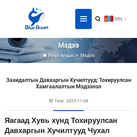
MN
Мэдээ
Нүүр хуудас
>
Мэдээ
Захидалтын Давхаргын Хучилтууд: Тохируулсан
Хамгаалалтын Мэдээлэл
Time : 2025-11-08
Яагаад Хувь хүнд Тохируулсан
Давхаргын Хучилтууд Чухал