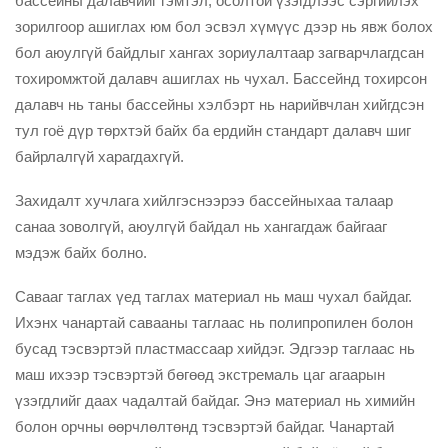
бассейны далавчийг гэмтэл, осолтой үзэгдлээс сэргийлэх
зорилгоор ашиглах юм бол эсвэл хүмүүс дээр нь явж болох
бол аюулгүй байдлыг хангах зориулалтаар загварчлагдсан
тохиромжтой далавч ашиглах нь чухал. Бассейнд тохирсон
далавч нь таны бассейны хэлбэрт нь нарийвчлан хийгдсэн
тул гоё дүр төрхтэй байх ба ердийн стандарт далавч шиг
байрлалгүй харагдахгүй.
Захидалт хучлага хийлгэснээрээ бассейныхаа талаар
санаа зоволгүй, аюулгүй байдал нь хангагдаж байгааг
мэдэж байх болно.
Савааг таглах үед таглах материал нь маш чухал байдаг.
Ихэнх чанартай савааны таглаас нь полипропилен болон
бусад тэсвэртэй пластмассаар хийдэг. Эдгээр таглаас нь
маш ихээр тэсвэртэй бөгөөд экстремаль цаг агаарын
үзэгдлийг даах чадалтай байдаг. Энэ материал нь химийн
болон орчны өөрчлөлтөнд тэсвэртэй байдаг. Чанартай