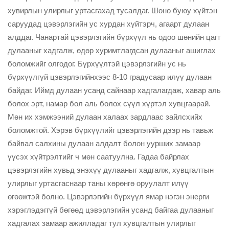
хувирлын улирлыг уртасгахад тусалдаг. Шөнө буюу хүйтэн
саруудад цэвэрлэгийн ус хурдан хүйтэрч, агаарт дулаан
алддаг. Чанартай цэвэрлэгийн бүрхүүл нь одоо шөнийн цагт
дулааныг хадгалж, өдөр хуримтлагдсан дулааныг ашиглах
боломжийг олгодог. Бүрхүүлтэй цэвэрлэгийн ус нь
бүрхүүлгүй цэвэрлэгийнхээс 8-10 градусаар илүү дулаан
байдаг. Иймд дулаан усанд сайнаар хадгалагдаж, хавар аль
болох эрт, намар бол аль болох сүүл хүртэл хувцгаарай.
Мөн их хэмжээний дулаан халаах зардлаас зайлсхийх
боломжтой. Хэрэв бүрхүүлийг цэвэрлэгийн дээр нь тавьж
байвал салхины дулаан алдалт болон уурших замаар
үүсэх хүйтрэлтийг ч мөн саатуулна. Гадаа байрлах
цэвэрлэгийн хувьд энэхүү дулааныг хадгалж, хувцгалтын
улирлыг уртасгаснаар таны хөрөнгө оруулалт илүү
өгөөжтэй болно. Цэвэрлэгийн бүрхүүл ямар нэгэн энерги
хэрэглэдэггүй бөгөөд цэвэрлэгийн усанд байгаа дулааныг
хадгалах замаар ажилладаг тул хувцгалтын улирлыг