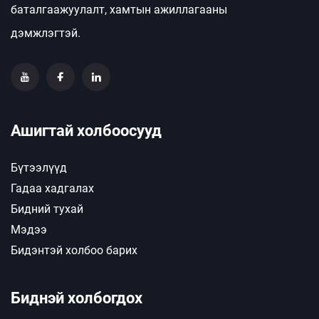
баталгаажуулалт, хамтын ажиллагааны
дэмжлэгтэй.
Ашигтай холбоосууд
Бүтээлүүд
Гадаа хадгалах
Бидний тухай
Мэдээ
Бидэнтэй холбоо барих
Биднэй холбогдох