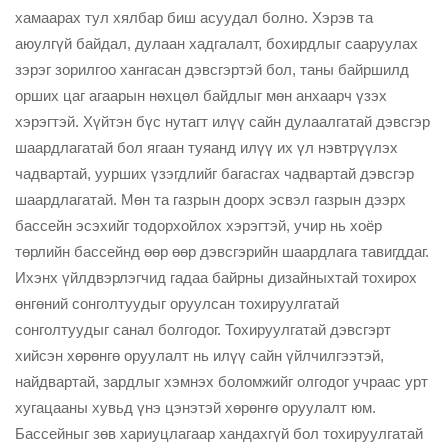
хамаарах тул хялбар биш асуудал болно. Хэрэв та
аюулгүй байдал, дулаан хадгалалт, бохирдлыг сааруулах
зэрэг зорилгоо хангасан дэвсгэртэй бол, таны байршилд
орших цаг агаарын нөхцөл байдлыг мөн анхаарч үзэх
хэрэгтэй. Хүйтэн бүс нутагт илүү сайн дулаалгатай дэвсгэр
шаардлагатай бол ягаан туяанд илүү их үл нэвтрүүлэх
чадвартай, уурших үзэгдлийг багасгах чадвартай дэвсгэр
шаардлагатай. Мөн та газрын доорх эсвэл газрын дээрх
бассейн эсэхийг тодорхойлох хэрэгтэй, учир нь хоёр
төрлийн бассейнд өөр өөр дэвсгэрийн шаардлага тавигддаг.
Ихэнх үйлдвэрлэгчид гадаа байрны дизайныхтай тохирох
өнгөний сонголтуудыг оруулсан тохируулгатай
сонголтуудыг санал болгодог. Тохируулгатай дэвсгэрт
хийсэн хөрөнгө оруулалт нь илүү сайн үйлчилгээтэй,
найдвартай, зардлыг хэмнэх боломжийг олгодог учраас урт
хугацааны хувьд үнэ цэнэтэй хөрөнгө оруулалт юм.
Бассейныг зөв хариуцлагаар хандахгүй бол тохируулгатай