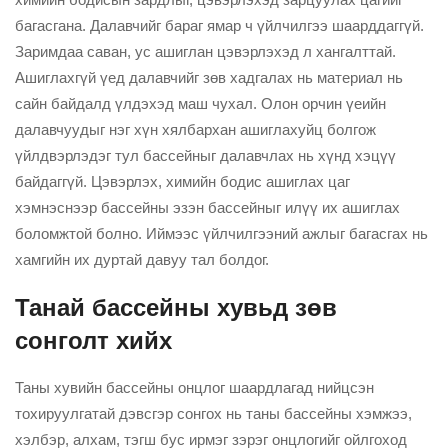
багасгана. Далавчийг бараг ямар ч үйлчилгээ шаарддаггүй.
Заримдаа саван, ус ашиглан цэвэрлэхэд л хангалттай.
Ашиглахгүй үед далавчийг зөв хадгалах нь материал нь
сайн байдалд үлдэхэд маш чухал. Олон орчин үеийн
далавчуудыг нэг хүн хялбархан ашиглахуйц болгож
үйлдвэрлэдэг тул бассейныг далавчлах нь хүнд хэцүү
байдаггүй. Цэвэрлэх, химийн бодис ашиглах цаг
хэмнэснээр бассейны эзэн бассейныг илүү их ашиглах
боломжтой болно. Иймээс үйлчилгээний ажлыг багасгах нь
хамгийн их дуртай давуу тал болдог.
Танай бассейны хувьд зөв
сонголт хийх
Таны хувийн бассейны онцлог шаардлагад нийцсэн
тохируулгатай дэвсгэр сонгох нь таны бассейны хэмжээ,
хэлбэр, алхам, тэгш бус ирмэг зэрэг онцлогийг ойлгоход