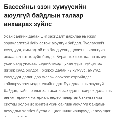
Бассейны эзэн хүмүүсийн
аюулгүй байдлын талаар
анхаарах зүйлс
Усан сангийн далан шиг захидалт дархлаа нь ижил
зориулалттай байх ёстой: аюулгүй байдал. Тусламжийн
хүүхдүүд, амьтадтай гэр бүлд усанд цохих нь ялангуяа
анхаарал татах зүйл болдог. Бүрэн тохирох далан нь хүн
усан санд унасаас сэргийлэхэд чухал үүрэг гүйцэтгэх
физик саад болдог. Тохирох далан нь хүмүүс, амьтад,
хүүхдүүд далан дор гулсаж орохоос сэргийлдэг
тайвшруулагч мэдрэмжийг өгдөг. Бүх далан нь аюулгүй
байдал, тайвшралыг хангасан ч захидалт тохирох далан нь
ангиж төрлийн материал, өндөр чанартай бэхэлгээний
систем болон их жинтэй усан сангийн аюулгүй байдлын
асуудлыг холбох бусад онцлог шинж чанаруудыг агуулдаг.