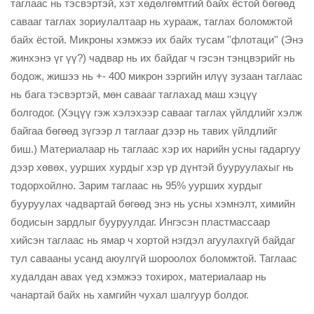
таглаас нь тэсвэртэй, хэт хөдөлгөмтгий байх ёстой бөгөөд
савааг таглах зориулалтаар нь хурааж, таглах боломжтой
байх ёстой. Микроны хэмжээ их байх тусам ''флотаци'' (Энэ
жинхэнэ үг үү?) чадвар нь их байдаг ч гэсэн тэнцвэрийг нь
бодож, жишээ нь +- 400 микрон зэргийн илүү зузаан таглаас
нь бага тэсвэртэй, мөн савааг таглахад маш хэцүү
болгодог. (Хэцүү гэж хэлэхээр савааг таглах үйлдлийг хэлж
байгаа бөгөөд зүгээр л таглааг дээр нь тавих үйлдлийг
биш.) Материалаар нь таглаас хэр их нарийн усны гадаргуу
дээр хөвөх, уурших хурдыг хэр үр дүнтэй бууруулахыг нь
тодорхойлно. Зарим таглаас нь 95% уурших хурдыг
бууруулах чадвартай бөгөөд энэ нь усны хэмнэлт, химийн
бодисын зардлыг бууруулдаг. Ингэсэн пластмассаар
хийсэн таглаас нь ямар ч хортой нэгдэл агуулахгүй байдаг
тул савааны усанд аюулгүй шороолох боломжтой. Таглаас
худалдан авах үед хэмжээ тохирох, материалаар нь
чанартай байх нь хамгийн чухал шалгуур болдог.