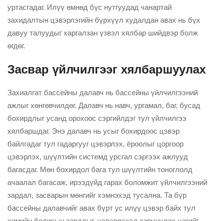
уртасгадаг. Илүү өмнөд бүс нутгуудад чанартай
захидалтын цэвэрлэгийн бүрхүүл худалдан авах нь бүх
давуу талуудыг харгалзан үзвэл хялбар шийдвэр болж
өгдөг.
Засвар үйлчилгээг хялбаршуулах
Захиалгат бассейны далавч нь бассейны үйлчилгээний
ажлыг хөнгөвчилдөг. Далавч нь навч, ургамал, баг, бусад
бохирдлыг усанд орохоос сэргийлдэг тул үйлчилгээ
хялбаршдаг. Энэ далавч нь усыг бохирдоос цэвэр
байлгадаг тул гадаргууг цэвэрлэх, ёроолыг цоргоор
цэвэрлэх, шүүлтийн системд урсгал сэргээх ажлууд
багасдаг. Мөн бохирдол бага тул шүүлтийн тоноглолд
ачаалал багасаж, ирээдүйд гарах боломжит үйлчилгээний
зардал, засварын мөнгийг хэмнэхэд тусална. Та бүр
бассейны далавчийг авах бүрт ус илүү цэвэр байх тул
химийн бодисын зардлыг, цэвэрлэхэд зарцуулах цагийг