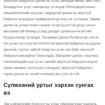
Аюулгүй байдалын далан нь усны зангидаг өвчин, мөн тоос,
бохирдлоос усыг хамгаахад тусалдаг. Интеграцичлалын
микробиологийн агуулах чадвартай далан нь аюулгүй
байдлын асуудлыг шийдвэрлэхэд илүү их тусалдаг. Зарим
далан нь ултра ягаан туяаны эсэргүүцэлтэй дээд талын
материалтай бөгөөд усанд ургадаг ургамлын өсөлтийг
бууруулахад тусалдаг. Захидмал далан бүхий усан сан нь
гүн усны хэсгүүдтэй холбоотой аюулгүй байдлын асуудлыг
арилгаж, гэрээс зайгүй газар гүн усан сан байх аюулгүй
байдлын анхаарлыг багасгадаг. Захидмал далан, хашлага,
сигнализацийн шиг усан сангийн аюулгүй байдлын онцлог
шинж чанарыг үнэлэхдээ захидалт аюулгүй байдалын
торны далан нь эхний ээлжинд авч үзэх ёстой.
Сүлжээний уртыг хэрхэн сунгах
вэ
Зөв цэвэрлэгийн бүрхүүл нь усны температурыг хадгалж,