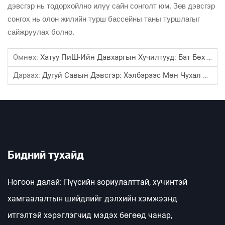
дэвсгэр нь тодорхойлно илүү сайн сонголт юм. Зөв дэвсгэр
сонгох нь олон жилийн турш бассейны таны туршлагыг
сайжруулах болно.
Өмнөх:
Хатуу ПиШ-Ийн Давхаргын Хучилтууд: Бат Бөх Аюулгүй Байдлын Шийдэл
Дараах:
Дугуй Савын Дэвсгэр: Хэлбэрээс Мөн Чухал Давуу Тал
Бидний тухайд
Ногоон далай: Пүүсийн зориулалттай, хүчинтэй
хамгаалалтын шийдлийг дэлхийн хэмжээнд
итгэлтэй хэрэглэгчид мэдэх бөгөөд чанар,