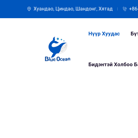
Хуандао, Циндао, Шандонг, Хятад
+86
Нүүр Хуудас
Бү
Бидэнтэй Холбоо Б