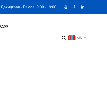
Дахицгаан - Бямба: 9:00 - 19:00
эдээ
MN