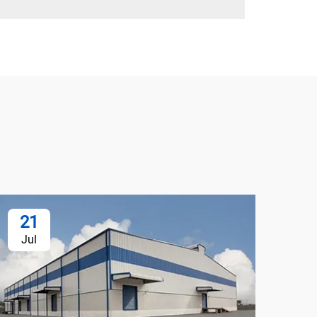
21
2
Jul
Ju