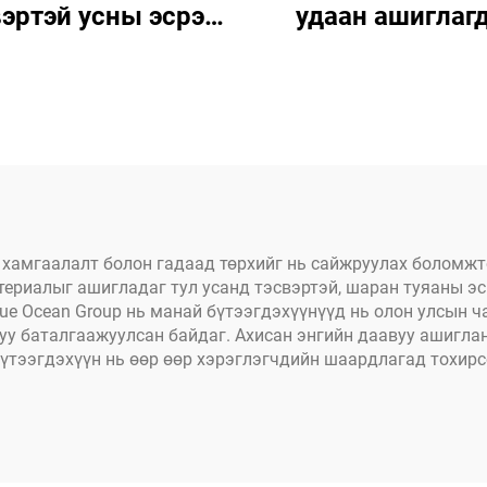
эртэй усны эсрэг
удаан ашиглаг
C фура тээврийн
PP/PE модон с
н зогсоох хаалга,
бүрхэгч даавуу ц
 даацын тээврийн
загвар; Эрэгтэ
шины далан, D-
эмэгтэй хүүхдүү
хэлтэс
модон бүрхүү
хамгаалалт болон гадаад төрхийг нь сайжруулах боломжт
ериалыг ашигладаг тул усанд тэсвэртэй, шаран туяаны эс
e Ocean Group нь манай бүтээгдэхүүнүүд нь олон улсын ч
у баталгаажуулсан байдаг. Ахисан энгийн даавуу ашигла
үтээгдэхүүн нь өөр өөр хэрэглэгчдийн шаардлагад тохир