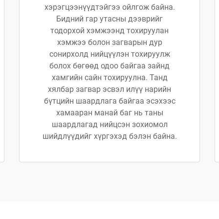
хэрэгцээнүүдтэйгээ ойлгож байна.
Бидний гар утасны дээврийг
тодорхой хэмжээнд тохируулан
хэмжээ болон загварын дур
сонирхолд нийцүүлэн тохируулж
болох бөгөөд одоо байгаа зайнд
хамгийн сайн тохируулна. Танд
хялбар загвар эсвэл илүү нарийн
бүтцийн шаардлага байгаа эсэхээс
хамааран манай баг нь таны
шаардлагад нийцсэн зохиомол
шийдлүүдийг хүргэхэд бэлэн байна.