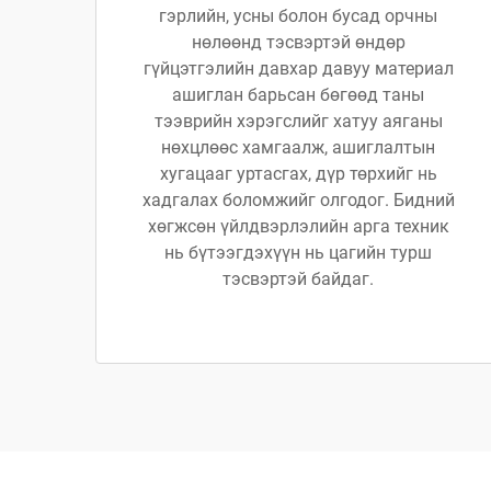
гэрлийн, усны болон бусад орчны
нөлөөнд тэсвэртэй өндөр
гүйцэтгэлийн давхар давуу материал
ашиглан барьсан бөгөөд таны
тээврийн хэрэгслийг хатуу аяганы
нөхцлөөс хамгаалж, ашиглалтын
хугацааг уртасгах, дүр төрхийг нь
хадгалах боломжийг олгодог. Бидний
хөгжсөн үйлдвэрлэлийн арга техник
нь бүтээгдэхүүн нь цагийн турш
тэсвэртэй байдаг.