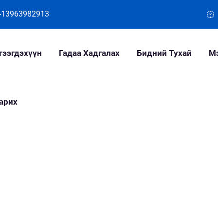
-13963982913
тээгдэхүүн
Гадаа Хадгалах
Бидний Тухай
М
арих