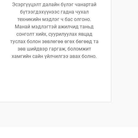
Эсэргүүцэлт далайн бүлэг чанартай
бүтээгдэхүүнээс гадна чухал
техникийн мэдлэг ч бас олгоно.
Манай мэдлэгтэй ажилчид таньд
сонголт хийх, суурилуулах явцад
туслах болон зөвлөгөө өгөх бөгөөд та
зөв шийдвэр гаргаж, боломжит
хамгийн сайн үйлчилгээ авах болно.