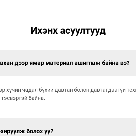
Ихэнх асуултууд
вхан дээр ямар материал ашиглаж байна вэ?
өр хүчин чадал бүхий давтан болон давтагдаагүй те
 тэсвэртэй байна.
хируулж болох уу?