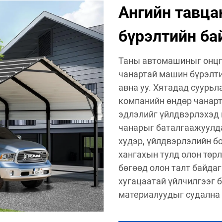
Ангийн тавца
бүрэлтийн ба
Таны автомашиныг онцг
чанартай машин бүрэлт
авна уу. Хятадад суурьл
компанийн өндөр чанарт
эдлэлийг үйлдвэрлэхэд 
чанарыг баталгаажуулда
худэр, үйлдвэрлэлийн б
хангахын тулд олон төр
бөгөөд олон талт байдаг
хугацаатай үйлчилгээг 
материалуудыг судална 