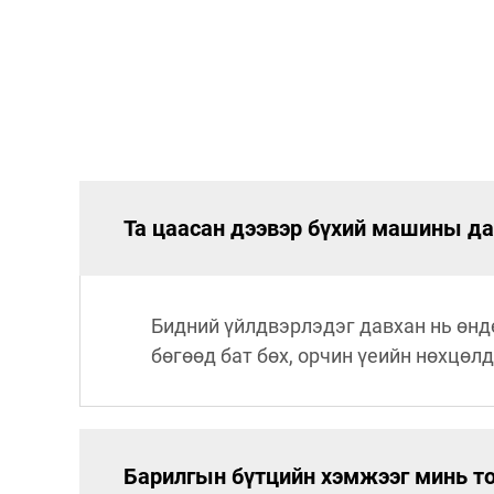
Та цаасан дээвэр бүхий машины да
Бидний үйлдвэрлэдэг давхан нь өнд
бөгөөд бат бөх, орчин үеийн нөхцөлд
Барилгын бүтцийн хэмжээг минь то