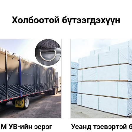
Холбоотой бүтээгдэхүүн
M УВ-ийн эсрэг
Усанд тэсвэртэй 