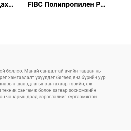
дах
FIBC Полипропилен PP
ав
том хайрцагт
эвэр
хэмжээний манан
й,
даавуунд тусгайлан
дийн
бэлдсэн 1 тонн хүртэлх
л
шороон хайрцаг PP
эвэлсэн том хайрцаг
ой боллоо. Манай сандалтай ачийн тавцан нь
рэг хамгаалалт үзүүлдэг бөгөөд янз бүрийн уур
анарын шаардлагыг хангахаар төрийн, аж
н техник хангамж болон загвар зохиомжийн
сон чанарын дээд зэрэглэлийг хүртээмжтэй