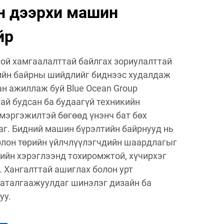
н дээрхи машин
йр
ой хамгаалалттай байлгах зориулалттай
ийн байрны шийдлийг биднээс худалдаж
ан ажиллаж буй Blue Ocean Group
ай будсан ба будаагүй техникийн
мэргэжилтэй бөгөөд үнэнч бат бөх
г. Бидний машин бүрэлтийн байрнууд нь
олон төрийн үйлчлүүлэгчдийн шаардлагыг
лийн хэрэглээнд тохиромжтой, хүчирхэг
. Хангалттай ашиглах болон урт
баталгаажуулдаг шинэлэг дизайн ба
уу.