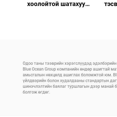
хоолойтой шатахуун
тэсв
хамгаалах
PV
полиэтиленээр
маши
бөхжүүлсэн даавуу
хүнд
барилгын ажилд уур
ма
амьсгалын нөхцөлд
Одоо таны тээврийн хэрэгслүүдэд эдэлбэрийн 
Blue Ocean Group компанийн өндөр ашигтай мат
амьсгалын нөхцөлд ашиглах боломжтой юм. Blu
үйлдвэрийн болон худалдааны стандартын дагу
шинэчлэлтийн баялаг туршлагын дээр манай б
болгож өгдөг.