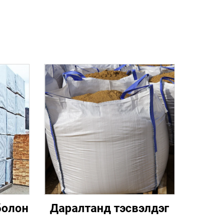
болон
Даралтанд тэсвэлдэг