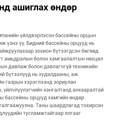
нд ашиглах өндөр
омпанийн үйлдвэрлэсэн бассейны орцын
иж үзнэ үү. Бидний бассейны орцууд нь
айжруулахаар зохион бүтээгдсэн бөгөөд
гт амьдралын болон хамгаалалтын нөхцөл
рын давлаж болон давлагчгүй техникийн
ий бүтээлүүд нь худалдааны, аж
йн газрын хэрэглээнд зориулан
р, үйлчлүүлэгчийн хангалтанд анхааралтай
ны бассейны орцууд хамгийн өндөр
талгаажуулна. Таны шаардлагад тохирсон
длүүдийн тусламжтайгаар ялгааг