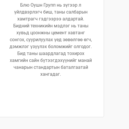
Блю Оушн Групп нь зүгээр л
үйлдвэрлэгч биш, таны салбарын
хамтрагч гэдгээрээ алдартай.
Бидний техникийн мэдлэг нь таны
хувьд цоонжны цемент хавтанг
сонгох, суурилуулах үед зөвөлгөө өгч,
дэмжлэг үзүүлэх боломжийг олгодог.
Бид таны шаардлагад тохирох
хамгийн сайн бүтээгдэхүүнийг манай
чанарын стандартын баталгаатай
хангадаг.