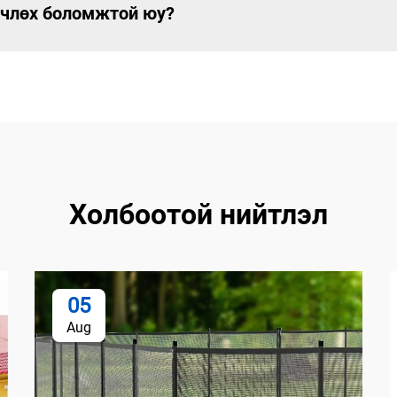
рчлөх боломжтой юу?
Холбоотой нийтлэл
05
Aug