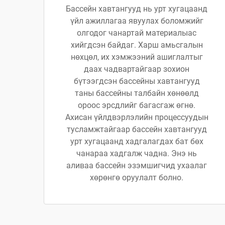
Бассейн хавтангууд нь урт хугацаанд
үйл ажиллагаа явуулах боломжийг
олгодог чанартай материалыас
хийгдсэн байдаг. Харш амьсгалын
нөхцөл, их хэмжээний ашиглалтыг
даах чадвартайгаар зохион
бүтээгдсэн бассейны хавтангууд
таны бассейны талбайн хөнөөлд
ороос эрсдлийг багасгаж өгнө.
Ахисан үйлдвэрлэлийн процессуудын
тусламжтайгаар бассейн хавтангууд
урт хугацаанд хадгалагдах бат бөх
чанараа хадгалж чадна. Энэ нь
аливаа бассейн эзэмшигчид ухаалаг
хөрөнгө оруулалт болно.