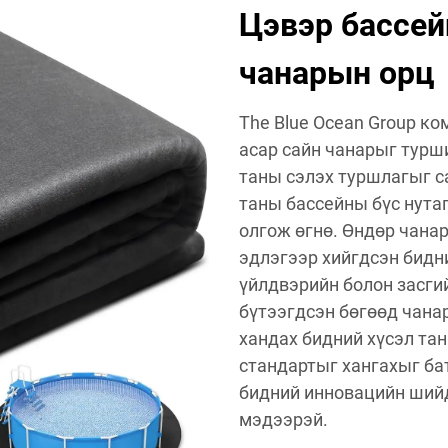
Цэвэр бассей
чанарын орц
The Blue Ocean Group к
асар сайн чанарыг турш
таны сэлэх туршлагыг с
таны бассейны бүс нута
олгож өгнө. Өндөр чана
эдлэгээр хийгдсэн бидн
үйлдвэрийн болон засги
бүтээгдсэн бөгөөд чана
хандах бидний хүсэл та
стандартыг хангахыг ба
бидний инновацийн ший
мэдээрэй.