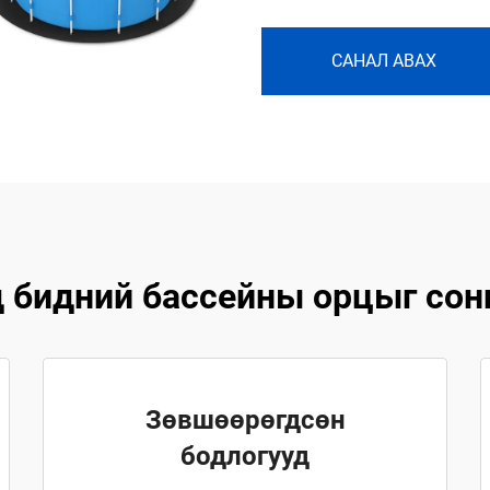
САНАЛ АВАХ
д бидний бассейны орцыг сонг
Зөвшөөрөгдсөн
бодлогууд