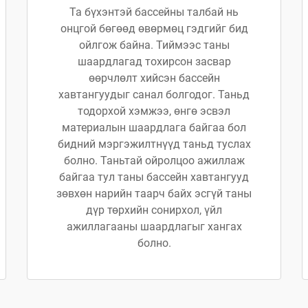
Та бүхэнтэй бассейны талбай нь
онцгой бөгөөд өвөрмөц гэдгийг бид
ойлгож байна. Тиймээс таны
шаардлагад тохирсон засвар
өөрчлөлт хийсэн бассейн
хавтангуудыг санал болгодог. Таньд
тодорхой хэмжээ, өнгө эсвэл
материалын шаардлага байгаа бол
бидний мэргэжилтнүүд таньд туслах
болно. Таньтай ойролцоо ажиллаж
байгаа тул таны бассейн хавтангууд
зөвхөн нарийн таарч байх эсгүй таны
дүр төрхийн сонирхол, үйл
ажиллагааны шаардлагыг хангах
болно.