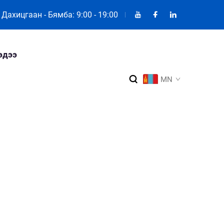
Дахицгаан - Бямба: 9:00 - 19:00
эдээ
MN