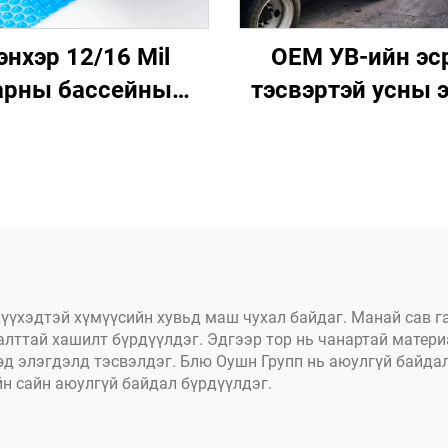
энхэр 12/16 Mil
OEM УВ-ийн эс
арны бассейны
тэсвэртэй усны 
дэвсэг, цацраг
PVC фура тээвр
вхитэй, дулааныг
машин зогсоох ха
гална, ууршилтыг
хүнд даацын тээ
уулна, бассейныг
машины далан,
лаах үйлчилгээг
хэлтэс
багасгадаг
хүүхэдтэй хүмүүсийн хувьд маш чухал байдаг. Манай сав 
лттай хашилт бүрдүүлдэг. Эдгээр тор нь чанартай материа
өөд элэгдэлд тэсвэлдэг. Блю Оушн Групп нь аюулгүй байда
йн сайн аюулгүй байдал бүрдүүлдэг.