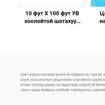
10 фут X 100 фут УВ
Ц
хоолойтой шатахуун
н
хамгаалах
полиэтиленээр
идэ
бөхжүүлсэн даавуу
хад
барилгын ажилд уур
буур
амьсгалын нөхцөлд
ха
Сав газрын орчинд аюулгүй байдал нь гэртэй, 
сууж үхэх аюулыг урьдчилан сэргийлэх зориула
ягаан туяанд удаан хугацаагаар нэрэхгүй бөг
таны гадаа байрны талбайг гоёлжүүлэн, хамги