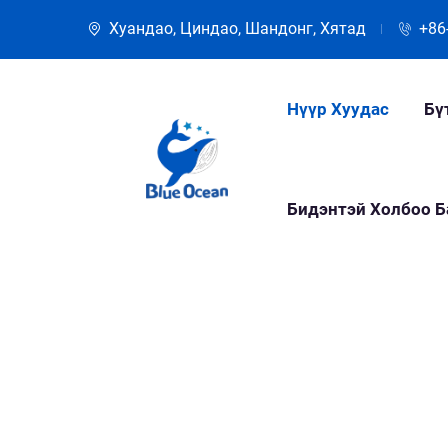
Хуандао, Циндао, Шандонг, Хятад
+86
Нүүр Хуудас
Бү
Бидэнтэй Холбоо Б