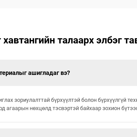
автангийн талаарх элбэг та
териалыг ашигладаг вэ?
иглах зориулалттай бүрхүүлтэй болон бүрхүүлгүй те
оод агаарын нөхцөлд тэсвэртэй байхаар зохион бүтээ