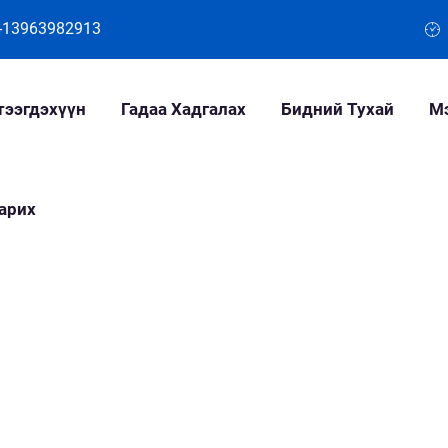
-13963982913
тээгдэхүүн
Гадаа Хадгалах
Бидний Тухай
М
арих