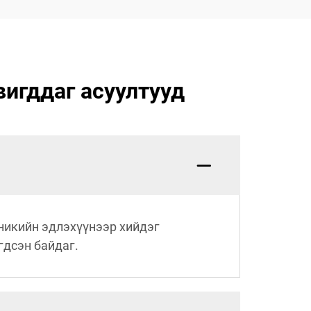
вигддаг асуултууд
хникийн эдлэхүүнээр хийдэг
гдсэн байдаг.