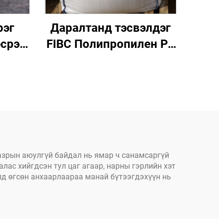
рэг
Даралтанд тэсвэлдэг
эсрэг
FIBC Полипропилен PP
ийн
том хайрцагт
алга,
хэмжээний манан
врийн
даавуунд тусгайлан
 D-
бэлдсэн 1 тонн хүртэлх
шороон хайрцаг PP
эвэлсэн том хайрцаг
газрын аюулгүй байдал нь ямар ч санамсаргүй
лас хийгдсэн тул цаг агаар, нарны гэрлийн хэт
лд өгсөн анхаарлаараа манай бүтээгдэхүүн нь