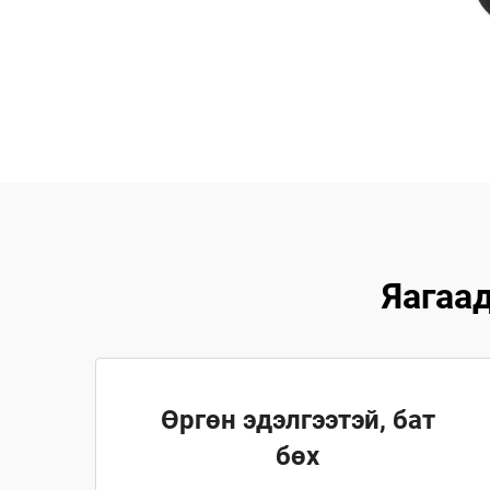
Яагаа
Өргөн эдэлгээтэй, бат
бөх