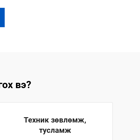
ох вэ?
Техник зөвлөмж,
тусламж