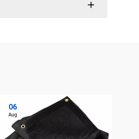
06
2
Aug
Ju