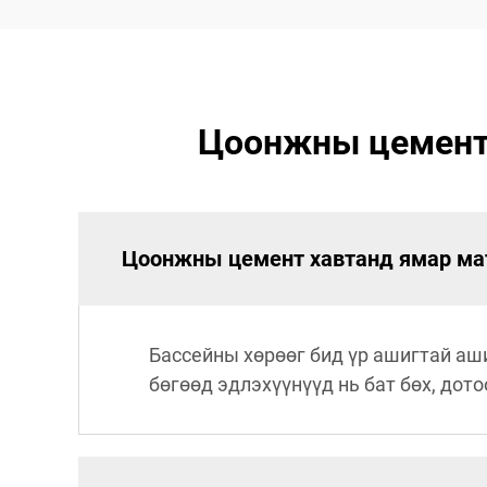
Цоонжны цемент х
Цоонжны цемент хавтанд ямар ма
Бассейны хөрөөг бид үр ашигтай аш
бөгөөд эдлэхүүнүүд нь бат бөх, дот