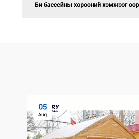
Би бассейны хөрөөний хэмжээг өө
05
Aug