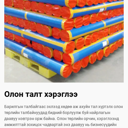
Олон талт хэрэглээ
Барилгын талбайгаас эхлээд хөдөө аж ахуйн тал хүртэлх олон
төрлийн талбайнуудад бидний борлуулж буй найрлагын
даавуу нэвтрэн орж байна. Олон төрлийн орчин, хэрэглээнд
амжилттай зохицох чадвартай энэ даавуу нь бизнесүүдийн