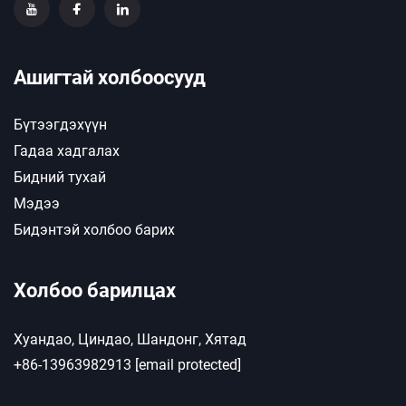
Ашигтай холбоосууд
Бүтээгдэхүүн
Гадаа хадгалах
Бидний тухай
Мэдээ
Бидэнтэй холбоо барих
Холбоо барилцах
Хуандао, Циндао, Шандонг, Хятад
+86-13963982913
[email protected]