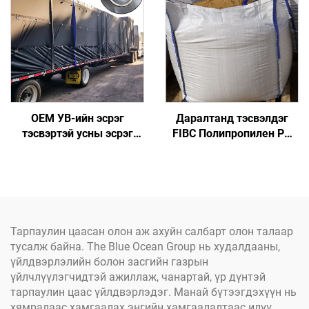
OEM УВ-ийн эсрэг
Даралтанд тэсвэлдэг
тэсвэртэй усны эсрэг
FIBC Полипропилен PP
PVC фура тээврийн
том хайрцагт хэмжээний
машин зогсоох хаалга,
манан даавуунд
хүнд даацын тээврийн
тусгайлан бэлдсэн 1 тонн
машины далан, D-хэлтэс
хүртэлх шороон хайрцаг
PP эвэлсэн том хайрцаг
Тарпаулин цаасан олон аж ахуйн салбарт олон талаар
тусалж байна. The Blue Ocean Group нь худалдааны,
үйлдвэрлэлийн болон засгийн газрын
үйлчлүүлэгчидтэй ажиллаж, чанартай, үр дүнтэй
тарпаулин цаас үйлдвэрлэдэг. Манай бүтээгдэхүүн нь
хямралаас хамгаалах энгийн хамгаалалтаас илүү