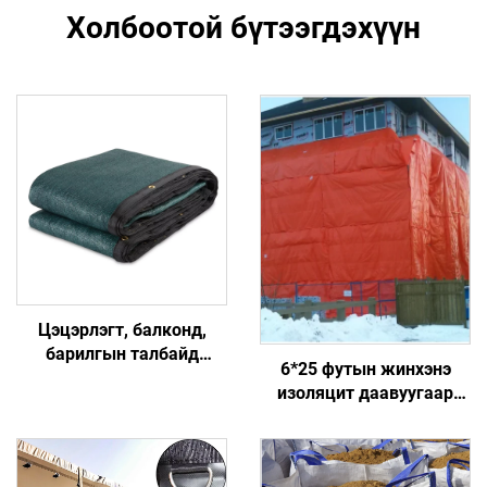
Холбоотой бүтээгдэхүүн
Цэцэрлэгт, балконд,
барилгын талбайд
6*25 футын жинхэнэ
зориулсан HDPE хувийн
изоляцит даавуугаар
хашлагын дэлгэц,
хийсэн бетоны шимүүлэх
гадаадын хаалга,
зуухан, бат бөх
хашилга
материалтай хийгдсэн