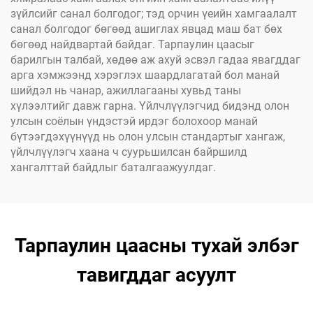
зүйлсийг санал болгодог; тэд орчин үеийн хамгаалалт
санал болгодог бөгөөд ашиглах явцад маш бат бөх
бөгөөд найдвартай байдаг. Тарпаулин цаасыг
барилгын талбай, хөдөө аж ахуй эсвэл гадаа явагддаг
арга хэмжээнд хэрэглэх шаардлагатай бол манай
шийдэл нь чанар, ажиллагааны хувьд таны
хүлээлтийг давж гарна. Үйлчлүүлэгчид бидэнд олон
улсын соёлын үндэстэй ирдэг болохоор манай
бүтээгдэхүүнүүд нь олон улсын стандартыг хангаж,
үйлчлүүлэгч хаана ч суурьшилсан байршилд
хангалттай байдлыг баталгаажуулдаг.
Тарпаулин цаасны тухай элбэг
тавигддаг асуулт