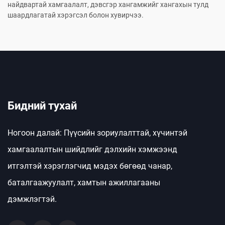
найдвартай хамгаалалт, дэвсгэр хангамжийг хангахын тулд
шаардлагатай хэрэгсэл болон хувирчээ.
Бидний тухай
Ногоон далай: Пүүсийн зориулалттай, хүчинтэй
хамгаалалтын шийдлийг дэлхийн хэмжээнд
итгэлтэй хэрэглэгчид мэдэх бөгөөд чанар,
баталгаажуулалт, хамтын ажиллагааны
дэмжлэгтэй.