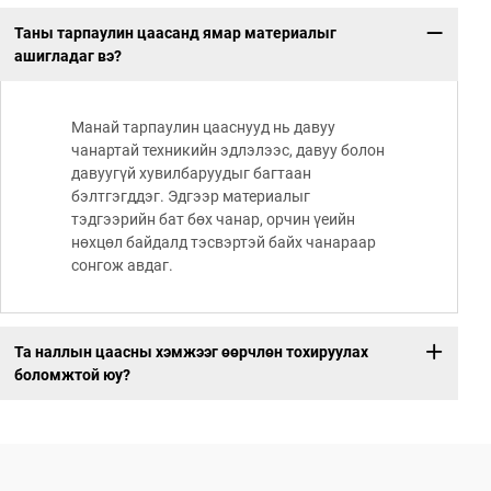
Таны тарпаулин цаасанд ямар материалыг
ашигладаг вэ?
Манай тарпаулин цааснууд нь давуу
чанартай техникийн эдлэлээс, давуу болон
давуугүй хувилбаруудыг багтаан
бэлтгэгддэг. Эдгээр материалыг
тэдгээрийн бат бөх чанар, орчин үеийн
нөхцөл байдалд тэсвэртэй байх чанараар
сонгож авдаг.
Та наллын цаасны хэмжээг өөрчлөн тохируулах
боломжтой юу?