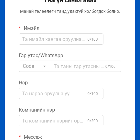
Үнэгүй санал авах
Манай төлөөлөгч танд удахгүй холбогдох болно.
Имэйл
0/100
Гар утас/WhatsApp
Code
0/100
Нэр
0/100
Компанийн нэр
0/200
Мессеж