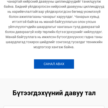
чанартай нийрсний даавууны циллиндрүүдийг танилцуулж
байна. Бидний үйлдвэрлэсэн нийрсний даавууны циллиндрүүд
нь нарийвчлалтайгаар үйлдвэрлэгдсэн бөгөөд үнэмлэхүй
болон ажиллагааны чанарыг харуулдаг. Чанарын хувьд
итгэлтэй байгаа нь манай байгууллагын олон улсын
үйлчлүүлэгчдийн шаардлагыг хангахын тулд давхраатай
болон давхраагүй хоёр төрлийн бүтээгдэхүүнийг нийлүүлдэг.
Манай байгууллага нь ижилсэн бүтээгдэхүүнээс гадна таны
шаардлагад тохирох шийдлийг сонгоход тусалдаг техникийн
мэдлэгээр хангаж байна.
САНАЛ АВАХ
Бүтээгдэхүүний давуу тал