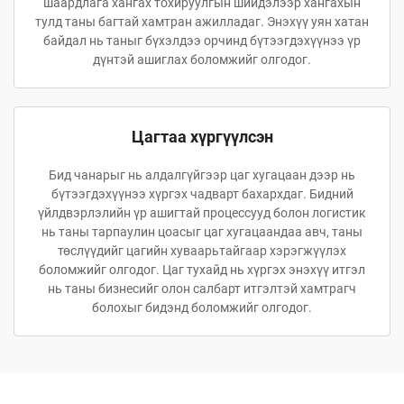
шаардлага хангах тохируулгын шийдэлээр хангахын
тулд таны багтай хамтран ажилладаг. Энэхүү уян хатан
байдал нь таныг бүхэлдээ орчинд бүтээгдэхүүнээ үр
дүнтэй ашиглах боломжийг олгодог.
Цагтаа хүргүүлсэн
Бид чанарыг нь алдалгүйгээр цаг хугацаан дээр нь
бүтээгдэхүүнээ хүргэх чадварт бахархдаг. Бидний
үйлдвэрлэлийн үр ашигтай процессууд болон логистик
нь таны тарпаулин цоасыг цаг хугацаандаа авч, таны
төслүүдийг цагийн хуваарьтайгаар хэрэгжүүлэх
боломжийг олгодог. Цаг тухайд нь хүргэх энэхүү итгэл
нь таны бизнесийг олон салбарт итгэлтэй хамтрагч
болохыг бидэнд боломжийг олгодог.