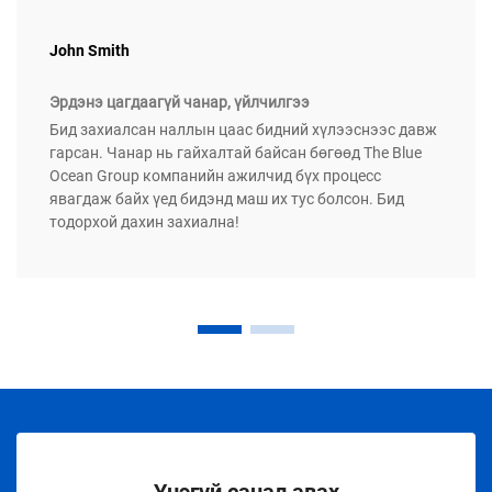
John Smith
Эрдэнэ цагдаагүй чанар, үйлчилгээ
Бид захиалсан наллын цаас бидний хүлээснээс давж
гарсан. Чанар нь гайхалтай байсан бөгөөд The Blue
Ocean Group компанийн ажилчид бүх процесс
явагдаж байх үед бидэнд маш их тус болсон. Бид
тодорхой дахин захиална!