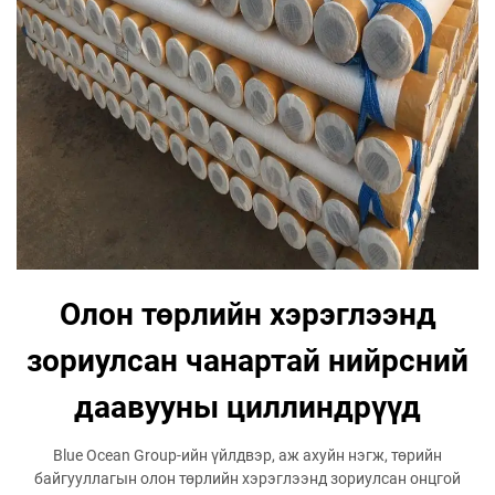
Олон төрлийн хэрэглээнд
зориулсан чанартай нийрсний
даавууны циллиндрүүд
Blue Ocean Group-ийн үйлдвэр, аж ахуйн нэгж, төрийн
байгууллагын олон төрлийн хэрэглээнд зориулсан онцгой