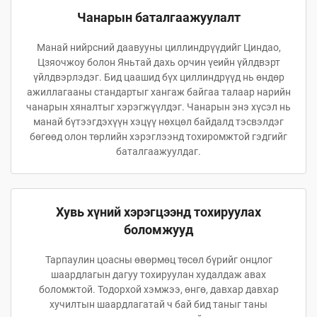
Чанарын баталгаажуулалт
Манай нийрсний даавууны циллиндрүүдийг Циндао,
Цзяочжоу болон Яньтай дахь орчин үеийн үйлдвэрт
үйлдвэрлэдэг. Бид цаашид бүх циллиндрүүд нь өндөр
ажиллагааны стандартыг хангаж байгаа талаар нарийн
чанарын хяналтыг хэрэгжүүлдэг. Чанарын энэ хүсэл нь
манай бүтээгдэхүүн хэцүү нөхцөл байдалд тэсвэлдэг
бөгөөд олон төрлийн хэрэглээнд тохиромжтой гэдгийг
баталгаажуулдаг.
Хувь хүний хэрэгцээнд тохируулах
боломжууд
Тарпаулин цоасны өвөрмөц төсөл бүрийг онцлог
шаардлагын дагуу тохируулан худалдаж авах
боломжтой. Тодорхой хэмжээ, өнгө, давхар давхар
хучилтын шаардлагатай ч бай бид таныг таны