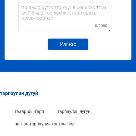
0/1000
Илгээх
тарпаулин дугуй
тээврийн тарп
тарпаулин дугуй
цагаан тарпаулин хавтангаар