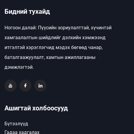
Бидний тухайд
Ногоон далай: Пүүсийн зориулалттай, хүчинтэй
хамгаалалтын шийдлийг дэлхийн хэмжээнд
итгэлтэй хэрэглэгчид мэдэх бөгөөд чанар,
баталгаажуулалт, хамтын ажиллагааны
дэмжлэгтэй.
Ашигтай холбоосууд
Бүтээлүүд
Гадаа хадгалах