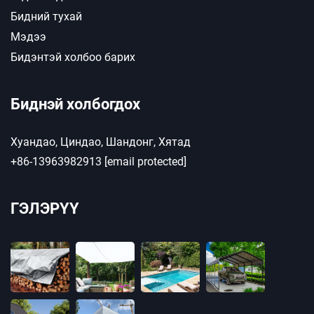
Бидний тухай
Мэдээ
Бидэнтэй холбоо барих
Биднэй холбогдох
Хуандао, Циндао, Шандонг, Хятад
+86-13963982913
[email protected]
ГЭЛЭРҮҮ