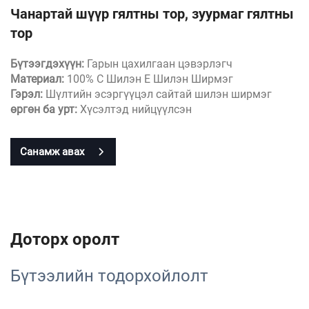
Чанартай шүүр гялтны тор, зуурмаг гялтны
тор
Бүтээгдэхүүн:
Гарын цахилгаан цэвэрлэгч
Материал:
100% C Шилэн E Шилэн Ширмэг
Гэрэл:
Шүлтийн эсэргүүцэл сайтай шилэн ширмэг
өргөн ба урт:
Хүсэлтэд нийцүүлсэн
Санамж авах
Доторх оролт
Бүтээлийн тодорхойлолт