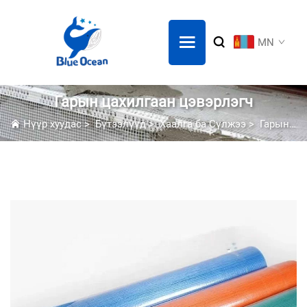
MN
Гарын цахилгаан цэвэрлэгч
Нүүр хуудас
>
Бүтээлүүд
>
Хаалга ба Сүлжээ
>
Гарын цахилгаан цэвэрлэгч