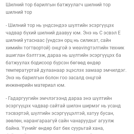
Шилний тор барилгын батжуулагч шилний тор 
шилний тор 
- Шилний тор нь үндсэндээ шүлтийн эсэргүүцэх 
чадвар бүхий шилний даавуу юм. Энэ нь C эсвэл E 
шилний утаснаас (үндсэн орц нь силикат, сайн 
химийн тогтвортой) онцгой э weavingтэлтийн техник 
ашиглан бэлтгэж, дараа нь шүлтийн эсэргүүцэх ба 
батжуулах бодисоор бүрсэн бөгөөд өндөр 
температуртай дулаанаар эцэслэх замаар эмчилдэг. 
Энэ нь барилгын болон гоо засалд онцгой 
инженерийн материал юм. 
- Гадаргуугийн эмчлэгээнд дараа энэ шүлтийн 
эсэргүүцэх чадвар сайтай шилэн ширмэг нь усанд 
тэсвэртэй, шүлтийн эсэргүүцэлтэй, хатуу бусан, 
зөөлөн, нарангараагүй сайн чанаруудыг агуулж 
байна. Үүнийг өндөр бат бөх суурьтай хана, 