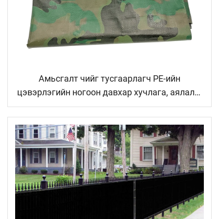
Амьсгалт чийг тусгаарлагч PE-ийн
цэвэрлэгийн ногоон давхар хучлага, аялалд,
гадаа ногоон байгууламжид, модны
хамгаалалтанд зориулагдсан, ховхрохоос
хамгаалагч