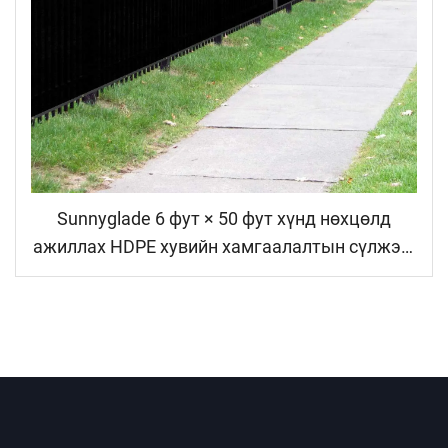
Sunnyglade 6 фут × 50 фут хүнд нөхцөлд
ажиллах HDPE хувийн хамгаалалтын сүлжээ,
сүүдрийн тор, хамгаалалтын хөвөр, цагаан
хүрд, хойд хүрд, хар өнгө