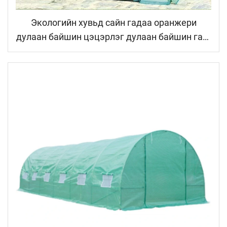
Экологийн хувьд сайн гадаа оранжери
дулаан байшин цэцэрлэг дулаан байшин ган/
металл хүрээтэй шилэн бүтэц нь хялбархан
цуглуулагддаг түүвэр байгаа