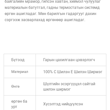
байгалийн мрамор, гипсэн хавтан, хиймэл чулуулаг 
материалын батутгал, гадны термостатын системд 
өргөн ашигладаг. Мөн барилгын гадаргууг дахин 
сэргээж засварлахад өргөнөөр ашигладаг. 
Бүтээд
Гарын цахилгаан цэвэрлэгч
Материал
100% C Шилэн E Шилэн Ширмэг
Шүлтийн эсэргүүцэл сайтай
Өнгө
шилэн ширмэг
өргөн ба
Хүсэлтэд нийцүүлсэн
урт