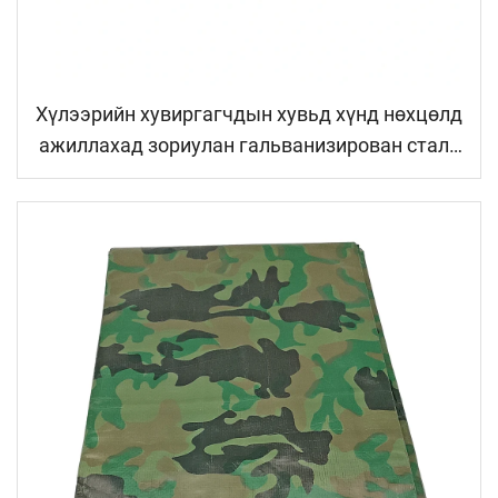
Хүлээрийн хувиргагчдын хувьд хүнд нөхцөлд
ажиллахад зориулан гальванизирован сталь
хүлээрийн туннель, хүнд нөхцөлд ажиллахад
зориулан газардаж нехүүрт полиэтилен
филм, ногоо, жимс, цэцгүүдийн үржүүлэлтд
зориулан орж болох хүлээрийн туннель,
үйлдвэрт шууд нийлүүлэлт, хялбар суулгах
дизайн