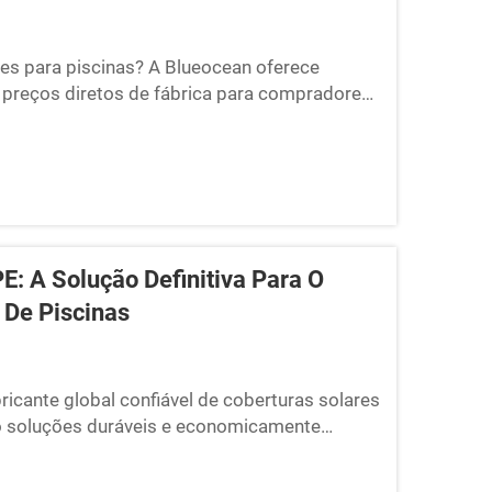
res para piscinas? A Blueocean oferece
m preços diretos de fábrica para compradores
 e opções personalizadas!
E: A Solução Definitiva Para O
 De Piscinas
cante global confiável de coberturas solares
do soluções duráveis e economicamente
s e operadores de piscinas em todo o mundo.