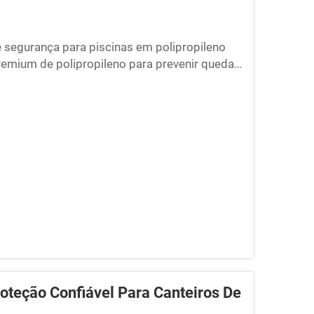
 segurança para piscinas em polipropileno
premium de polipropileno para prevenir quedas
tar condições climáticas rigorosas no inverno.
er formato de piscina!
roteção Confiável Para Canteiros De