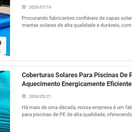
2026/07/16
Procurando fabricantes confiáveis de capas sola
mantas solares de alta qualidade e duráveis, co
atacadistas. Solicite agora uma cotação gratuita
Coberturas Solares Para Piscinas De P
Aquecimento Energicamente Eficiente
2026/05/21
Há mais de uma década, nossa empresa é um fabri
para piscinas de PE de alta qualidade, oferecen
eficientes de isolamento térmico a proprietário
Projetadas para maximizar a retenção de calor ...