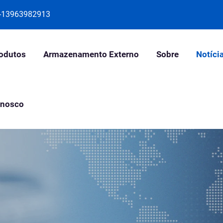
-13963982913
odutos
Armazenamento Externo
Sobre
Notíci
onosco