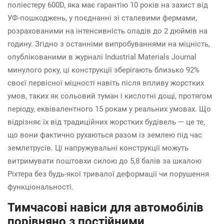
поліестеру 600D, яка має гарантію 10 років на захист від
УФ-пошкоджень, у поєднанні зі сталевими фермами,
розрахованими на інтенсивність опадів до 2 дюймів на
годину. Згідно з останніми випробуваннями на міцність,
опублікованими в журналі Industrial Materials Journal
минулого року, ці конструкції зберігають близько 92%
своєї первісної міцності навіть після впливу жорстких
умов, таких як сольовий туман і кислотні дощі, протягом
періоду, еквівалентного 15 рокам у реальних умовах. Що
відрізняє їх від традиційних жорстких будівель — це те,
що вони фактично рухаються разом із землею під час
землетрусів. Ці напружувальні конструкції можуть
витримувати поштовхи силою до 5,8 балів за шкалою
Ріхтера без будь-якої тривалої деформації чи порушення
функціональності.
Тимчасові навіси для автомобілів
порівняно з постійними