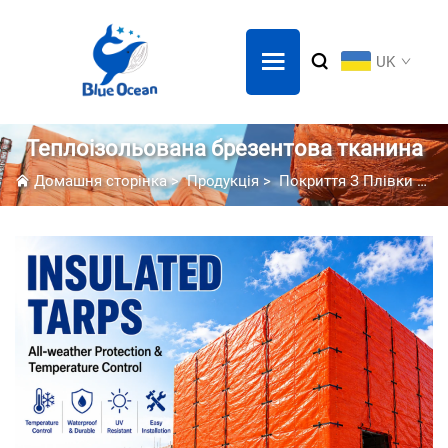
UK
Теплоізольована брезентова тканина
Домашня сторінка
>
Продукція
>
Покриття З Плівки Pe