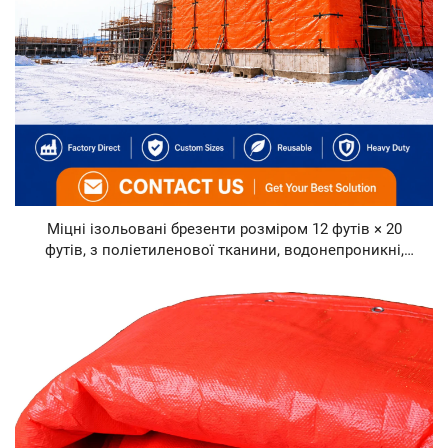
Міцні ізольовані брезенти розміром 12 футів × 20
футів, з поліетиленової тканини, водонепроникні,
вітростійкі, стійкі до УФ-випромінювання, для важких
умов експлуатації на будівельних об’єктах