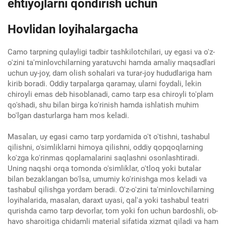
ehtiyojlarni qondirish uchun
Hovlidan loyihalargacha
Camo tarpning qulayligi tadbir tashkilotchilari, uy egasi va o'z-
o'zini ta'minlovchilarning yaratuvchi hamda amaliy maqsadlari
uchun uy-joy, dam olish sohalari va turar-joy hududlariga ham
kirib boradi. Oddiy tarpalarga qaramay, ularni foydali, lekin
chiroyli emas deb hisoblanadi, camo tarp esa chiroyli to'plam
qo'shadi, shu bilan birga ko'rinish hamda ishlatish muhim
bo'lgan dasturlarga ham mos keladi.
Masalan, uy egasi camo tarp yordamida o't o'tishni, tashabul
qilishni, o'simliklarni himoya qilishni, oddiy qopqoqlarning
ko'zga ko'rinmas qoplamalarini saqlashni osonlashtiradi.
Uning naqshi orqa tomonda o'simliklar, o'tloq yoki butalar
bilan bezaklangan bo'lsa, umumiy ko'rinishga mos keladi va
tashabul qilishga yordam beradi. O'z-o'zini ta'minlovchilarning
loyihalarida, masalan, daraxt uyasi, qal'a yoki tashabul teatri
qurishda camo tarp devorlar, tom yoki fon uchun bardoshli, ob-
havo sharoitiga chidamli material sifatida xizmat qiladi va ham