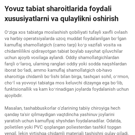
Yovuz tabiat sharoitlarida foydali
xususiyatlarni va qulaylikni oshirish
Oʻziga xos tabiatga moslashish qobiliyati tufayli xavfli ovlash
va harbiy operatsiyalarda uzoq muddat foydalanilgan boʻlgan
kamuflaj shamollatgich (camo tarp) koʻp vazifali vosita va
chidamlilikni qidirayotgan tabiat boylab sayohat qiluvchilar
uchun ajoyib vosilaga aylandi. Oddiy shamollatgichlardan
farqli oʻlaroq, ularning ranglari oddiy yoki sodda naqshlardan
iborat boʻladi, ammo kamuflaj shamollatgich ob-havo
sharoitiga chidamli boʻlishi bilan birga, tashqari sohil, oʻrmon,
choʻl va yovvoyi tabiatga mos keluvchi dizaynga ega boʻlib,
funktsionallik va kam koʻrinadigan joylarda foydalanish uchun
ajoyibdir.
Masalan, tashabbuskorlar o'zlarining tabiiy chiroyiga hech
qanday ta'sir qilmaydigan vaqtdincha yashinuv joylarini
yaratish uchun kamuflyaj shyshdan foydalanadilar. Odatda,
polietilen yoki PVC qoplangan poliesterdan tashkil topgan
yengil, lekin yirtishga chidamli materiali tashishni qulay qiladi,