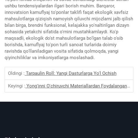
ushbu tendensiyalardan ilgari borish muhim. Barqaror,
innovatsion kamuflyaj to'ponlar taklifi faqat ekologik xavfsiz
mahsulotlarga qiziqish namoyish qiluvchi mijozlarni jalb qilish
bilan birga, brendni funksional, kelajakka yo'naltirilgan dizayn
sohasida yetakchi sifatida o'rnini mustahkamlaydi. Ko'p
maqsadli, ekologik do'st mahsulotlarga bo'lgan talab o'sib
borishda, kamuflyaj to'pon turli sanoat turlarida doimiy
ravishda qo'llaniladigan vosita sifatida qolmoqda, yangi
qiyinchiliklar va imkoniyatlarga moslashadi.
Oldingi :
Tarpaulin Roll: Yangi Dasturlarga Yo'l Ochish
Keyingi :
Yong'inni O'chiruvchi Materiallardan Foydalangan Holda Tashkil Etilgan Konstruktsiyalarning Kengaytirilgan Ishlatilishi