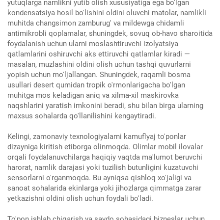
yutuqlarga namlikni yutib olish xususiyatiga ega bo'lgan
kondensatsiya hosil bo'lishini oldini oluvchi matolar, namlikli
muhitda changsimon zamburug' va mildewga chidamli
antimikrobli qoplamalar, shuningdek, sovuq ob-havo sharoitida
foydalanish uchun ularni moslashtiruvchi izolyatsiya
qatlamlarini oshiruvchi aks ettiruvchi qatlamlar kiradi —
masalan, muzlashini oldini olish uchun tashqi quvurlarni
yopish uchun mo'ljallangan. Shuningdek, raqamli bosma
usullari desert qumidan tropik o'rmonlarigacha bo'lgan
muhitga mos keladigan aniq va xilma-xil maskirovka
naqshlarini yaratish imkonini beradi, shu bilan birga ularning
maxsus sohalarda qo'llanilishini kengaytiradi.
Kelingi, zamonaviy texnologiyalarni kamuflyaj to'ponlar
dizayniga kiritish etiborga olinmoqda. Olimlar mobil ilovalar
orqali foydalanuvchilarga haqiqiy vaqtda ma'lumot beruvchi
harorat, namlik darajasi yoki tuzilish butunligini kuzatuvchi
sensorlarni o'rganmoqda. Bu ayniqsa qishloq xo'jaligi va
sanoat sohalarida ekinlarga yoki jihozlarga qimmatga zarar
yetkazishni oldini olish uchun foydali bo'ladi.
To'pon ishlab chiqarish va savdo sohasidagi bizneslar uchun