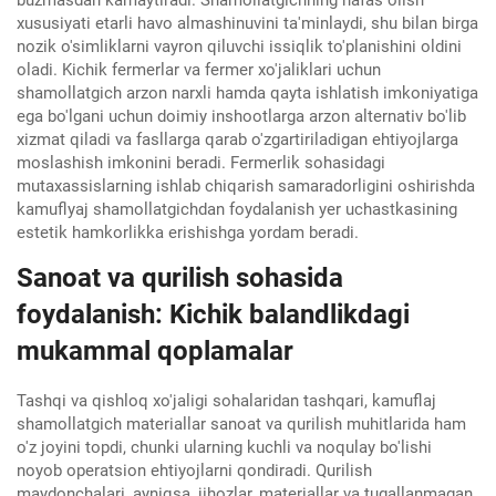
xususiyati etarli havo almashinuvini ta'minlaydi, shu bilan birga
nozik o'simliklarni vayron qiluvchi issiqlik to'planishini oldini
oladi. Kichik fermerlar va fermer xo'jaliklari uchun
shamollatgich arzon narxli hamda qayta ishlatish imkoniyatiga
ega bo'lgani uchun doimiy inshootlarga arzon alternativ bo'lib
xizmat qiladi va fasllarga qarab o'zgartiriladigan ehtiyojlarga
moslashish imkonini beradi. Fermerlik sohasidagi
mutaxassislarning ishlab chiqarish samaradorligini oshirishda
kamuflyaj shamollatgichdan foydalanish yer uchastkasining
estetik hamkorlikka erishishga yordam beradi.
Sanoat va qurilish sohasida
foydalanish: Kichik balandlikdagi
mukammal qoplamalar
Tashqi va qishloq xo'jaligi sohalaridan tashqari, kamuflaj
shamollatgich materiallar sanoat va qurilish muhitlarida ham
o'z joyini topdi, chunki ularning kuchli va noqulay bo'lishi
noyob operatsion ehtiyojlarni qondiradi. Qurilish
maydonchalari, ayniqsa, jihozlar, materiallar va tugallanmagan