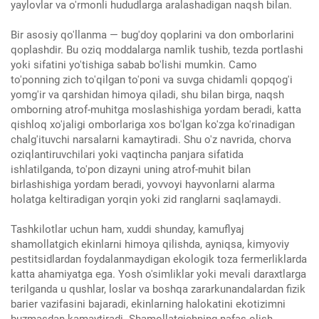
yaylovlar va o'rmonli hududlarga aralashadigan naqsh bilan.
Bir asosiy qo'llanma — bug'doy qoplarini va don omborlarini
qoplashdir. Bu oziq moddalarga namlik tushib, tezda portlashi
yoki sifatini yo'tishiga sabab bo'lishi mumkin. Camo
to'ponning zich to'qilgan to'poni va suvga chidamli qopqog'i
yomg'ir va qarshidan himoya qiladi, shu bilan birga, naqsh
omborning atrof-muhitga moslashishiga yordam beradi, katta
qishloq xo'jaligi omborlariga xos bo'lgan ko'zga ko'rinadigan
chalg'ituvchi narsalarni kamaytiradi. Shu o'z navrida, chorva
oziqlantiruvchilari yoki vaqtincha panjara sifatida
ishlatilganda, to'pon dizayni uning atrof-muhit bilan
birlashishiga yordam beradi, yovvoyi hayvonlarni alarma
holatga keltiradigan yorqin yoki zid ranglarni saqlamaydi.
Tashkilotlar uchun ham, xuddi shunday, kamuflyaj
shamollatgich ekinlarni himoya qilishda, ayniqsa, kimyoviy
pestitsidlardan foydalanmaydigan ekologik toza fermerliklarda
katta ahamiyatga ega. Yosh o'simliklar yoki mevali daraxtlarga
terilganda u qushlar, loslar va boshqa zararkunandalardan fizik
barier vazifasini bajaradi, ekinlarning halokatini ekotizimni
buzmasdan kamaytiradi. Shamollatgichning nafas olish