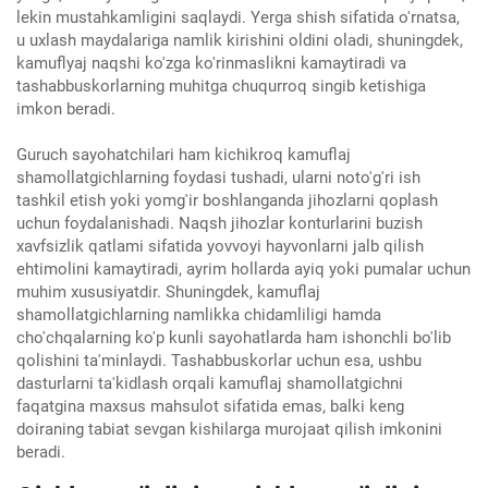
lekin mustahkamligini saqlaydi. Yerga shish sifatida o'rnatsa,
u uxlash maydalariga namlik kirishini oldini oladi, shuningdek,
kamuflyaj naqshi ko'zga ko'rinmaslikni kamaytiradi va
tashabbuskorlarning muhitga chuqurroq singib ketishiga
imkon beradi.
Guruch sayohatchilari ham kichikroq kamuflaj
shamollatgichlarning foydasi tushadi, ularni noto'g'ri ish
tashkil etish yoki yomg'ir boshlanganda jihozlarni qoplash
uchun foydalanishadi. Naqsh jihozlar konturlarini buzish
xavfsizlik qatlami sifatida yovvoyi hayvonlarni jalb qilish
ehtimolini kamaytiradi, ayrim hollarda ayiq yoki pumalar uchun
muhim xususiyatdir. Shuningdek, kamuflaj
shamollatgichlarning namlikka chidamliligi hamda
cho'chqalarning ko'p kunli sayohatlarda ham ishonchli bo'lib
qolishini ta'minlaydi. Tashabbuskorlar uchun esa, ushbu
dasturlarni ta'kidlash orqali kamuflaj shamollatgichni
faqatgina maxsus mahsulot sifatida emas, balki keng
doiraning tabiat sevgan kishilarga murojaat qilish imkonini
beradi.