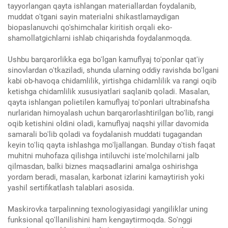
tayyorlangan qayta ishlangan materiallardan foydalanib,
muddat o'tgani sayin materialni shikastlamaydigan
biopaslanuvchi qo'shimchalar kiritish orqali eko-
shamollatgichlarni ishlab chiqarishda foydalanmoqda.
Ushbu barqarorlikka ega bo'lgan kamuflyaj to'ponlar qat'iy
sinovlardan o'tkaziladi, shunda ularning oddiy ravishda bo'lgani
kabi ob-havoqa chidamlilik, yirtishga chidamlilik va rangi oqib
ketishga chidamlilik xususiyatlari saqlanib qoladi. Masalan,
qayta ishlangan polietilen kamuflyaj to'ponlari ultrabinafsha
nurlaridan himoyalash uchun barqarorlashtirilgan bo'lib, rangi
oqib ketishini oldini oladi, kamuflyaj naqshi yillar davomida
samarali bo'lib qoladi va foydalanish muddati tugagandan
keyin to'liq qayta ishlashga mo'ljallangan. Bunday o'tish faqat
muhitni muhofaza qilishga intiluvchi iste'molchilarni jalb
qilmasdan, balki biznes maqsadlarini amalga oshirishga
yordam beradi, masalan, karbonat izlarini kamaytirish yoki
yashil sertifikatlash talablari asosida.
Maskirovka tarpalinning texnologiyasidagi yangiliklar uning
funksional qo'llanilishini ham kengaytirmoqda. So'nggi