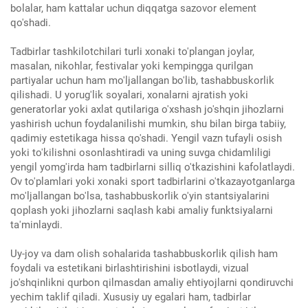
bolalar, ham kattalar uchun diqqatga sazovor element
qo'shadi.
Tadbirlar tashkilotchilari turli xonaki to'plangan joylar,
masalan, nikohlar, festivalar yoki kempingga qurilgan
partiyalar uchun ham mo'ljallangan bo'lib, tashabbuskorlik
qilishadi. U yorug'lik soyalari, xonalarni ajratish yoki
generatorlar yoki axlat qutilariga o'xshash jo'shqin jihozlarni
yashirish uchun foydalanilishi mumkin, shu bilan birga tabiiy,
qadimiy estetikaga hissa qo'shadi. Yengil vazn tufayli osish
yoki to'kilishni osonlashtiradi va uning suvga chidamliligi
yengil yomg'irda ham tadbirlarni silliq o'tkazishini kafolatlaydi.
Ov to'plamlari yoki xonaki sport tadbirlarini o'tkazayotganlarga
mo'ljallangan bo'lsa, tashabbuskorlik o'yin stantsiyalarini
qoplash yoki jihozlarni saqlash kabi amaliy funktsiyalarni
ta'minlaydi.
Uy-joy va dam olish sohalarida tashabbuskorlik qilish ham
foydali va estetikani birlashtirishini isbotlaydi, vizual
jo'shqinlikni qurbon qilmasdan amaliy ehtiyojlarni qondiruvchi
yechim taklif qiladi. Xususiy uy egalari ham, tadbirlar