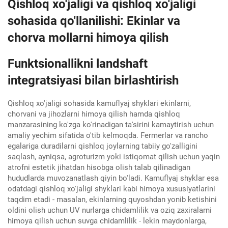
Qishloq xo'jaligi va qishloq xo'jaligi
sohasida qo'llanilishi: Ekinlar va
chorva mollarni himoya qilish
Funktsionallikni landshaft
integratsiyasi bilan birlashtirish
Qishloq xo'jaligi sohasida kamuflyaj shyklari ekinlarni,
chorvani va jihozlarni himoya qilish hamda qishloq
manzarasining ko'zga ko'rinadigan ta'sirini kamaytirish uchun
amaliy yechim sifatida o'tib kelmoqda. Fermerlar va rancho
egalariga duradilarni qishloq joylarning tabiiy go'zalligini
saqlash, ayniqsa, agroturizm yoki istiqomat qilish uchun yaqin
atrofni estetik jihatdan hisobga olish talab qilinadigan
hududlarda muvozanatlash qiyin bo'ladi. Kamuflyaj shyklar esa
odatdagi qishloq xo'jaligi shyklari kabi himoya xususiyatlarini
taqdim etadi - masalan, ekinlarning quyoshdan yonib ketishini
oldini olish uchun UV nurlarga chidamlilik va oziq zaxiralarni
himoya qilish uchun suvga chidamlilik - lekin maydonlarga,