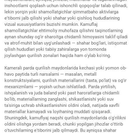
inshootlarni qoplash uchun ishonchli qopqoqlar talab qilinadi,
lekin yorqin yoki shamollatgichlar qimmatbaho aktivlarga
e'tiborni jalb qilishi yoki shahar yoki qishloq hududlarining
vizual xususiyatlarini buzishi mumkin. Kamuflaj
shamollatgichlar ehtimoliy muhofaza qilishni taqinotlarning
aynan shunday og'ir sharoitga chidamli himoyasini taklif qiladi
va atrof-muhit bilan uyg'unlashadi — shahar bog'lari, istiqomat
qilish hududlari yoki tabiiy zahiralarga yon tomonda
joylashgan qurilish zonalari haqida ham o'ylab ko'ring.
Kamerali parda qurilish maydonlarida kechasi yoki yomon ob-
havo paytida turli narsalarni — masalan, metall
konstruktsiyalarni, qurilish materiallarini (taxta, po'lat) va og'ir
mexanizmlarni — yopish uchun ishlatiladi. Parda yirtilish,
ishqalanish va juda baland yoki past haroratlarga chidamli
bo'lib, materiallarning zanglashi, shikastlanishi yoki suv
ta'siriga uchrab shikastlanishini oldini oladi, natijada xavfli
materiallar kamayadi va loyihaning muddati qisqaradi.
Shuningdek, kamuflyaj naqshi qurilish maydonlarida o'g'rilikni
oldini olishga yordam beradi, chunki yopilgan jihozlar o'ttirib
o'tuvchilarning e'tiborini jalb qilmaydi. Bu ayniqsa shahar