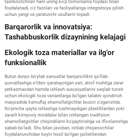
tashkilotchilari ham uning ko'p tomonlama foydasi bilan
foydalanadi, o'z fazolari va faoliyatlariga integratsiya qilish
uchun yangi va yaratuvchi usullarni topadi.
Barqarorlik va innovatsiya:
Tashabbuskorlik dizaynining kelajagi
Ekologik toza materiallar va ilg'or
funksionallik
Butun dunyo bo'ylab sanoatlar barqarorlikni qo'llab-
quvvatlashga e'tibor qaratayotgan sari, atrof muhitga zarar
yetkazmasdan hamda ishlash xususiyatlarini saqlab turish
uchun ekologik toza variantlarga bo'lgan talabni qondirish
maqsadida kamuflaj shamollatgichlar bozori o'zgarishda.
Ko'pincha qayta ishlashga tushmaydigan plastiklardan yoki
zararli kimyoviy moddalar bilan ishlangan traditsion
shamollatgichlar chiqindilarni ko'paytirishga va ifloslanishga
sabab bo'ladi. Shu bilan javoban, ishlab chiqaruvchilar
foydalanuvchidan keyin hosil bo'lgan polietilendan