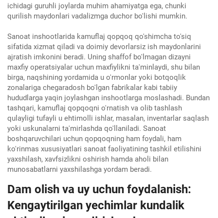
ichidagi guruhli joylarda muhim ahamiyatga ega, chunki
qurilish maydonlari vadalizmga duchor bo'lishi mumkin.
Sanoat inshootlarida kamuflaj qopqoq qo'shimcha to'siq
sifatida xizmat qiladi va doimiy devorlarsiz ish maydonlarini
ajratish imkonini beradi. Uning shaffof bo'lmagan dizayni
maxfiy operatsiyalar uchun maxfiylikni ta'minlaydi, shu bilan
birga, naqshining yordamida u o'rmonlar yoki botqoqlik
zonalariga chegaradosh bo'lgan fabrikalar kabi tabiiy
hududlarga yaqin joylashgan inshootlarga moslashadi. Bundan
tashqari, kamuflaj qopqoqni o'rnatish va olib tashlash
qulayligi tufayli u ehtimolli ishlar, masalan, inventarlar saqlash
yoki uskunalarni ta'mirlashda qo'llaniladi. Sanoat
boshqaruvchilari uchun qopqoqning ham foydali, ham
ko'rinmas xususiyatlari sanoat faoliyatining tashkil etilishini
yaxshilash, xavfsizlikni oshirish hamda aholi bilan
munosabatlarni yaxshilashga yordam beradi.
Dam olish va uy uchun foydalanish:
Kengaytirilgan yechimlar kundalik