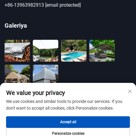
+86-13963982913
[email protected]
Galeriya
We value your privacy
We use cookies and similar tools to provide our services. If you
don't want to accept all cookies, click Personalize cookies.
Barcha huquqlar himoyalangan © 2025 BLUE OCEAN PLASTIC
Accept all
CO.,LTD -
Maxfiylik siyosati
Personalize cookies