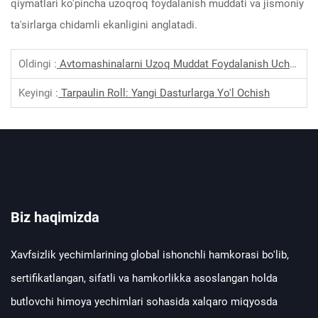
qiymatlari ko'pincha uzoqroq foydalanish muddati va jismoniy
ta'sirlarga chidamli ekanligini anglatadi.
Oldingi :
Avtomashinalarni Uzoq Muddat Foydalanish Uchun Avtomashina So'ngovlari Nega Muhim
Keyingi :
Tarpaulin Roll: Yangi Dasturlarga Yo'l Ochish
Biz haqimizda
Xavfsizlik yechimlarining global ishonchli hamkorasi bo'lib,
sertifikatlangan, sifatli va hamkorlikka asoslangan holda
butlovchi himoya yechimlari sohasida xalqaro miqyosda