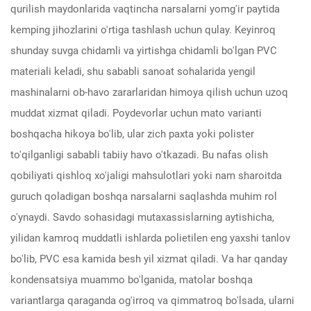
qurilish maydonlarida vaqtincha narsalarni yomg'ir paytida
kemping jihozlarini o'rtiga tashlash uchun qulay. Keyinroq
shunday suvga chidamli va yirtishga chidamli bo'lgan PVC
materiali keladi, shu sababli sanoat sohalarida yengil
mashinalarni ob-havo zararlaridan himoya qilish uchun uzoq
muddat xizmat qiladi. Poydevorlar uchun mato varianti
boshqacha hikoya bo'lib, ular zich paxta yoki polister
to'qilganligi sababli tabiiy havo o'tkazadi. Bu nafas olish
qobiliyati qishloq xo'jaligi mahsulotlari yoki nam sharoitda
guruch qoladigan boshqa narsalarni saqlashda muhim rol
o'ynaydi. Savdo sohasidagi mutaxassislarning aytishicha,
yilidan kamroq muddatli ishlarda polietilen eng yaxshi tanlov
bo'lib, PVC esa kamida besh yil xizmat qiladi. Va har qanday
kondensatsiya muammo bo'lganida, matolar boshqa
variantlarga qaraganda og'irroq va qimmatroq bo'lsada, ularni