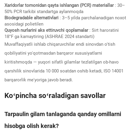
Xaridorlar tomonidan qayta ishlangan (PCR) materiallar
: 30–
50% PCR tarkibi standartga aylanmoqda
Biodegradable alternativlari
: 3–5 yilda parchalanadigan noxot
asosidagi polietilen
Quyosh nurlarini aks ettiruvchi qoplamalar
: Sirt haroratini
18°F ga kamaytiring (ASHRAE 2024 standarti)
Muvaffaqiyatli ishlab chiqaruvchilar endi sinovdan o'tish
qobiliyatini yo'qotmasdan barqaror xususiyatlarni
kiritishmoqda — yuqori sifatli gilamlar tezlatilgan ob-havo
qarshilik sinovlarida 10 000 soatdan oshib ketadi, ISO 14001
barqarorlik me'yoriga javob beradi.
Koʻpincha soʻraladigan savollar
Tarpaulin gilam tanlaganda qanday omillarni
hisobga olish kerak?