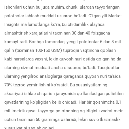
ishchilari uchun bu juda muhim, chunki ulardan tayyorlangan
polotnolar ishlash muddati uzunroq bo'ladi. O'tgan yili Market
Insights ma'lumotlariga ko'ra, bu chidamlilik alayhda
almashtirish xarajatlarini taxminan 30 dan 40 foizgacha
kamaytiradi. Boshqa tomondan, yengil polotnolar 6 dan 8 mil
qalin (taxminan 100-150 GSM) tuproqni vaqtincha qoplash
kabi narsalarga yaxshi, lekin quyosh nuri ostida qolgan holda
ularning xizmat muddati ancha qisqaroq bo'ladi. Tadqiqotlar
ularning yengilroq analoglarga qaraganda quyosh nuri ta'sida
70% tezroq yemirilishini ko'rsatdi. Bu xususiyatlarning
aksariyati ishlab chiqarish jarayonida qo'llaniladigan polietilen
qavatlarining ko'pligidan kelib chiqadi. Har bir qo'shimcha 0,1
millimetrik qavat tayyorga polotnoning og'irligini kvadrat metr
uchun taxminan 50 grammga oshiradi, lekin suv o'tkazmaslik
xususiyatini saqlab qoladi.