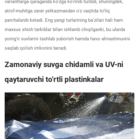
variantlarga qaraganda ko'zga ko'rinib turibdi, shuningdek,
atrof-muhitga zarar yetkazmasdan o'z vaqtida to'liq
parchalanib ketadi. Eng yangi turlarining ba'zilari hali ham
maxsus shish tarkiblar bilan ishlanib chiqilganki, bu ularda
yomg'ir suvlarini tashlab yuborish hamda havo almashinuvini
saqlab qolish imkonini beradi.
Zamonaviy suvga chidamli va UV-ni
qaytaruvchi to'rtli plastinkalar