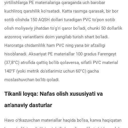
yirtilishlarga PE materialariga qaraganda uch barobar
kuchliroq qarshilik ko'rsatadi. Katta rasmga qarasak, bir bor
sotib olishda 150 AQSH dollari turadigan PVC to'pon sotib
olish moliyaviy jihatdan to'g'ri qaror bo'ladi, chunki 50 dollarlik
arzonroq variantlarni doim yangilab turish shart bo'ladi.
Haroratga chidamlilik ham PVC ning yana bir afzalligi
hisoblanadi. Aksariyat PE materiallar 100 gradus Farengeyt
(37,8°C) atrofida qattiq bo'lib qolaversa, sifatli PVC material
140°F (yoki metrik do'stlarimiz uchun 60°C) gacha
moslashuvchan bo'lib qoladi.
Tikanli loyqa: Nafas olish xususiyati va
an'anaviy dasturlar
Havo o'tkazuvchan materiallar haqida bo'lsa, kanva haqiqatan