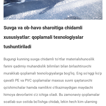
Suvga va ob-havo sharoitiga chidamli
xususiyatlar: qoplamali texnologiyalar
tushuntiriladi
Bugungi kunning suvga chidamli to'rtlar materialshunoslik
fanini qadimiy muhandislik bilimlari bilan birlashtiruvchi
murakkab qoplamali texnologiyalarga bog'liq. Eng so'nggi ko'p
qavatli PE va PVC qoplamalar maxsus suvni qaytaruvchi
qo'shimchalar hamda namlikni o'tkazmaydigan maydachi
himoya devorlarini o'z ichiga oladi. Bu zamonaviy qoplamalar
soatlab suv ostida bo'lishga chidab, lekin hech kim ularning