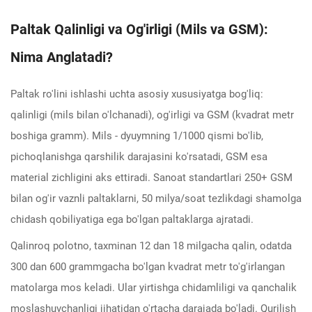
Paltak Qalinligi va Og'irligi (Mils va GSM):
Nima Anglatadi?
Paltak ro'lini ishlashi uchta asosiy xususiyatga bog'liq:
qalinligi (mils bilan o'lchanadi), og'irligi va GSM (kvadrat metr
boshiga gramm). Mils - dyuymning 1/1000 qismi bo'lib,
pichoqlanishga qarshilik darajasini ko'rsatadi, GSM esa
material zichligini aks ettiradi. Sanoat standartlari 250+ GSM
bilan og'ir vaznli paltaklarni, 50 milya/soat tezlikdagi shamolga
chidash qobiliyatiga ega bo'lgan paltaklarga ajratadi.
Qalinroq polotno, taxminan 12 dan 18 milgacha qalin, odatda
300 dan 600 grammgacha bo'lgan kvadrat metr to'g'irlangan
matolarga mos keladi. Ular yirtishga chidamliligi va qanchalik
moslashuvchanligi jihatidan o'rtacha darajada bo'ladi. Qurilish