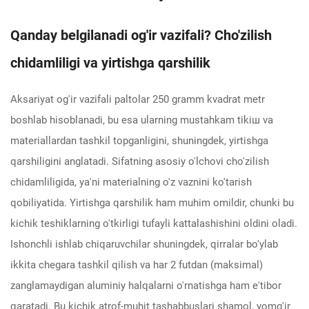
Qanday belgilanadi og'ir vazifali? Cho'zilish
chidamliligi va yirtishga qarshilik
Aksariyat og'ir vazifali paltolar 250 gramm kvadrat metr
boshlab hisoblanadi, bu esa ularning mustahkam tikiш va
materiallardan tashkil topganligini, shuningdek, yirtishga
qarshiligini anglatadi. Sifatning asosiy o'lchovi cho'zilish
chidamliligida, ya'ni materialning o'z vaznini ko'tarish
qobiliyatida. Yirtishga qarshilik ham muhim omildir, chunki bu
kichik teshiklarning o'tkirligi tufayli kattalashishini oldini oladi.
Ishonchli ishlab chiqaruvchilar shuningdek, qirralar bo'ylab
ikkita chegara tashkil qilish va har 2 futdan (maksimal)
zanglamaydigan aluminiy halqalarni o'rnatishga ham e'tibor
qaratadi. Bu kichik atrof-muhit tashabbuslari shamol, yomg'ir