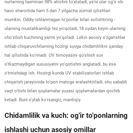
nurlarning taxminan 98% atrofini to'xtatadi, ya'ni ular og'ir ob-
havo sharoitida ham 5 dan 7 yilgacha xizmat qilishlari
mumkin. Oddiy ishlanmagan to'ponlar bilan solishtiring -
ularning mustahkamligi tez yo'qoladi, 18 oydan keyin ularning
cho'zilish kuchining yarmi yo'qoladi. Lekin asosiy o'zgarishlar
ishlab chiqaruvchilarning hozirgi suvga chidamlilikni qanday
hal qilishida ko'rinadi. UV himoyasini qo'shish suv
o'tkazmaydigan xususiyatni yo'qotishni anglatadi, bu esa
o'tmishdagi ish. Hozirgi kunda UV stabilizatorlari ishlab
chiqarish jarayonida to'pon matoga aralashtiriladi, shu sababli
vaqt o'tishi bilan qoplamalar yuzasi qoplamalardan qochib
ketadi. Buni o'ylab ko'rsangiz, mantiqiy.
Chidamlilik va kuch: og'ir to'ponlarning
ishlashi uchun asosiy omillar