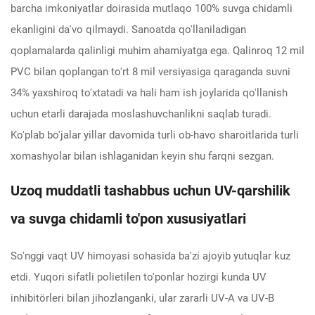
barcha imkoniyatlar doirasida mutlaqo 100% suvga chidamli
ekanligini da'vo qilmaydi. Sanoatda qo'llaniladigan
qoplamalarda qalinligi muhim ahamiyatga ega. Qalinroq 12 mil
PVC bilan qoplangan to'rt 8 mil versiyasiga qaraganda suvni
34% yaxshiroq to'xtatadi va hali ham ish joylarida qo'llanish
uchun etarli darajada moslashuvchanlikni saqlab turadi.
Ko'plab bo'jalar yillar davomida turli ob-havo sharoitlarida turli
xomashyolar bilan ishlaganidan keyin shu farqni sezgan.
Uzoq muddatli tashabbus uchun UV-qarshilik
va suvga chidamli to'pon xususiyatlari
So'nggi vaqt UV himoyasi sohasida ba'zi ajoyib yutuqlar kuz
etdi. Yuqori sifatli polietilen to'ponlar hozirgi kunda UV
inhibitörleri bilan jihozlanganki, ular zararli UV-A va UV-B