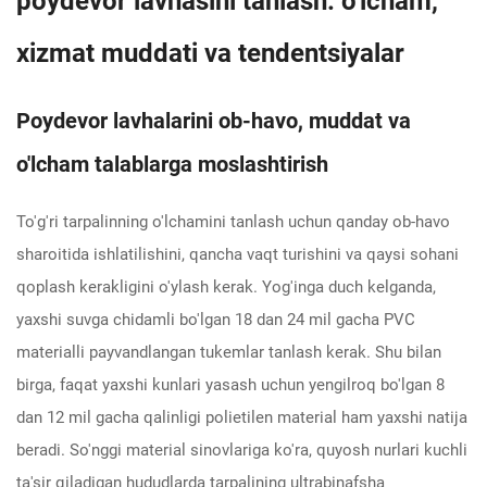
poydevor lavhasini tanlash: o'lcham,
xizmat muddati va tendentsiyalar
Poydevor lavhalarini ob-havo, muddat va
o'lcham talablarga moslashtirish
To'g'ri tarpalinning o'lchamini tanlash uchun qanday ob-havo
sharoitida ishlatilishini, qancha vaqt turishini va qaysi sohani
qoplash kerakligini o'ylash kerak. Yog'inga duch kelganda,
yaxshi suvga chidamli bo'lgan 18 dan 24 mil gacha PVC
materialli payvandlangan tukemlar tanlash kerak. Shu bilan
birga, faqat yaxshi kunlari yasash uchun yengilroq bo'lgan 8
dan 12 mil gacha qalinligi polietilen material ham yaxshi natija
beradi. So'nggi material sinovlariga ko'ra, quyosh nurlari kuchli
ta'sir qiladigan hududlarda tarpalining ultrabinafsha