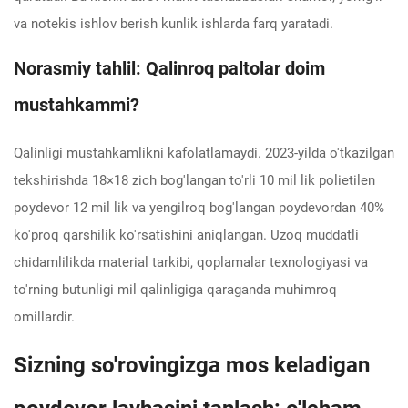
va notekis ishlov berish kunlik ishlarda farq yaratadi.
Norasmiy tahlil: Qalinroq paltolar doim
mustahkammi?
Qalinligi mustahkamlikni kafolatlamaydi. 2023-yilda o'tkazilgan
tekshirishda 18×18 zich bog'langan to'rli 10 mil lik polietilen
poydevor 12 mil lik va yengilroq bog'langan poydevordan 40%
ko'proq qarshilik ko'rsatishini aniqlangan. Uzoq muddatli
chidamlilikda material tarkibi, qoplamalar texnologiyasi va
to'rning butunligi mil qalinligiga qaraganda muhimroq
omillardir.
Sizning so'rovingizga mos keladigan