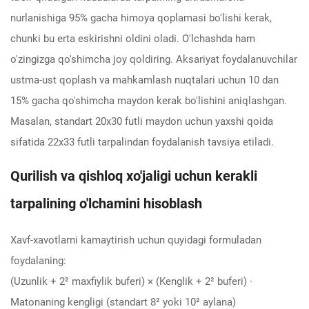
nurlanishiga 95% gacha himoya qoplamasi bo'lishi kerak,
chunki bu erta eskirishni oldini oladi. O'lchashda ham
o'zingizga qo'shimcha joy qoldiring. Aksariyat foydalanuvchilar
ustma-ust qoplash va mahkamlash nuqtalari uchun 10 dan
15% gacha qo'shimcha maydon kerak bo'lishini aniqlashgan.
Masalan, standart 20x30 futli maydon uchun yaxshi qoida
sifatida 22x33 futli tarpalindan foydalanish tavsiya etiladi.
Qurilish va qishloq xo'jaligi uchun kerakli
tarpalining o'lchamini hisoblash
Xavf-xavotlarni kamaytirish uchun quyidagi formuladan
foydalaning:
(Uzunlik + 2² maxfiylik buferi) × (Kenglik + 2² buferi) ·
Matonaning kengligi (standart 8² yoki 10² aylana)