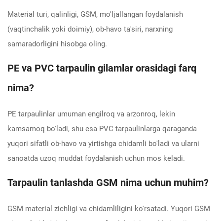
Material turi, qalinligi, GSM, mo'ljallangan foydalanish
(vaqtinchalik yoki doimiy), ob-havo ta'siri, narxning
samaradorligini hisobga oling.
PE va PVC tarpaulin gilamlar orasidagi farq
nima?
PE tarpaulinlar umuman engilroq va arzonroq, lekin
kamsamoq bo'ladi, shu esa PVC tarpaulinlarga qaraganda
yuqori sifatli ob-havo va yirtishga chidamli bo'ladi va ularni
sanoatda uzoq muddat foydalanish uchun mos keladi.
Tarpaulin tanlashda GSM nima uchun muhim?
GSM material zichligi va chidamliligini ko'rsatadi. Yuqori GSM