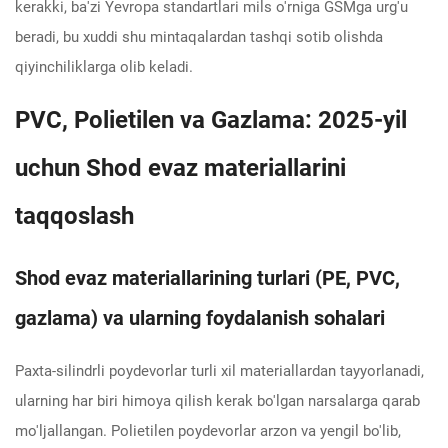
kerakki, ba'zi Yevropa standartlari mils o'rniga GSMga urg'u
beradi, bu xuddi shu mintaqalardan tashqi sotib olishda
qiyinchiliklarga olib keladi.
PVC, Polietilen va Gazlama: 2025-yil
uchun Shod evaz materiallarini
taqqoslash
Shod evaz materiallarining turlari (PE, PVC,
gazlama) va ularning foydalanish sohalari
Paxta-silindrli poydevorlar turli xil materiallardan tayyorlanadi,
ularning har biri himoya qilish kerak bo'lgan narsalarga qarab
mo'ljallangan. Polietilen poydevorlar arzon va yengil bo'lib,