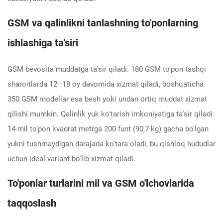
GSM va qalinlikni tanlashning to'ponlarning
ishlashiga ta'siri
GSM bevosita muddatga ta'sir qiladi. 180 GSM to'pon tashqi
sharoitlarda 12–18 oy davomida xizmat qiladi, boshqaticha
350 GSM modellar esa besh yoki undan ortiq muddat xizmat
qilishi mumkin. Qalinlik yuk ko'tarish imkoniyatiga ta'sir qiladi:
14-mil to'pon kvadrat metrga 200 funt (90,7 kg) gacha bo'lgan
yukni tushmaydigan darajada ko'tara oladi, bu qishloq hududlar
uchun ideal variant bo'lib xizmat qiladi.
To'ponlar turlarini mil va GSM o'lchovlarida
taqqoslash