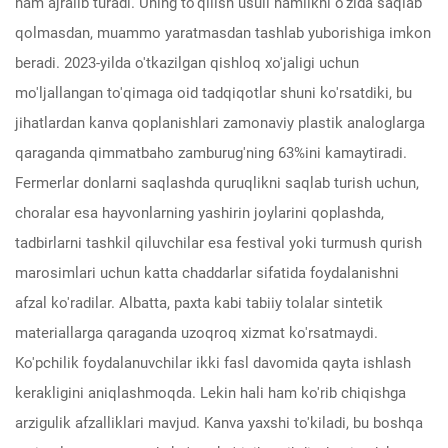
ham ajralib turadi. Uning to'qilish usuli namlikni o'zida saqlab
qolmasdan, muammo yaratmasdan tashlab yuborishiga imkon
beradi. 2023-yilda o'tkazilgan qishloq xo'jaligi uchun
mo'ljallangan to'qimaga oid tadqiqotlar shuni ko'rsatdiki, bu
jihatlardan kanva qoplanishlari zamonaviy plastik analoglarga
qaraganda qimmatbaho zamburug'ning 63%ini kamaytiradi.
Fermerlar donlarni saqlashda quruqlikni saqlab turish uchun,
choralar esa hayvonlarning yashirin joylarini qoplashda,
tadbirlarni tashkil qiluvchilar esa festival yoki turmush qurish
marosimlari uchun katta chaddarlar sifatida foydalanishni
afzal ko'radilar. Albatta, paxta kabi tabiiy tolalar sintetik
materiallarga qaraganda uzoqroq xizmat ko'rsatmaydi.
Ko'pchilik foydalanuvchilar ikki fasl davomida qayta ishlash
kerakligini aniqlashmoqda. Lekin hali ham ko'rib chiqishga
arzigulik afzalliklari mavjud. Kanva yaxshi to'kiladi, bu boshqa