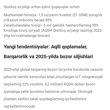
Qishloq xo'jaligi uchun qator qopqoqlar uchun:
Muzlashdan himoya: 1,5 oz/yarim kvadrat (51 GSM) yorug'lik
o'tkazish imkonini beradi 85%
Zararkunandalar to'sig'i: 6 mil qalinlik hasharotlarning 99%
kirishiga to'siq qo'yadi (AQSH Qishloq xo'jaligi vazirligi 2022-
yilgi ko'rsatmalariga binoan)
Yangi tendentsiyalar: Aqlli qoplamalar,
Barqarorlik va 2025-yilda bozor siljishlari
2025-yilgi global tarpaning bozori bo'yicha hisobotda nazorat
qiluvchi namlik sensorlari bilan jihozlangan IoT integratsiyali
tarplarning 22% o'sishini, 4,2 milliard AQSH dollari bozor
qiymatiga yetib borishini bashorat qilmoqda. Ekologik
jihatdan xavfsiz talab quyidagilarning qo'llanilishini
rag'batlantirmoqda: