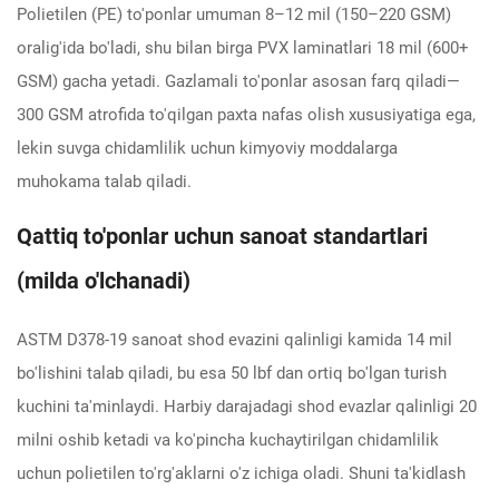
Polietilen (PE) to'ponlar umuman 8–12 mil (150–220 GSM)
oralig'ida bo'ladi, shu bilan birga PVX laminatlari 18 mil (600+
GSM) gacha yetadi. Gazlamali to'ponlar asosan farq qiladi—
300 GSM atrofida to'qilgan paxta nafas olish xususiyatiga ega,
lekin suvga chidamlilik uchun kimyoviy moddalarga
muhokama talab qiladi.
Qattiq to'ponlar uchun sanoat standartlari
(milda o'lchanadi)
ASTM D378-19 sanoat shod evazini qalinligi kamida 14 mil
bo'lishini talab qiladi, bu esa 50 lbf dan ortiq bo'lgan turish
kuchini ta'minlaydi. Harbiy darajadagi shod evazlar qalinligi 20
milni oshib ketadi va ko'pincha kuchaytirilgan chidamlilik
uchun polietilen to'rg'aklarni o'z ichiga oladi. Shuni ta'kidlash