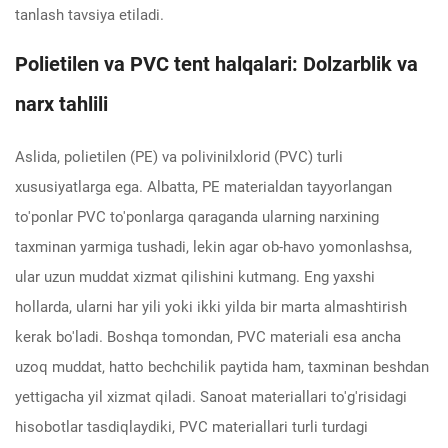
tanlash tavsiya etiladi.
Polietilen va PVC tent halqalari: Dolzarblik va
narx tahlili
Aslida, polietilen (PE) va polivinilxlorid (PVC) turli
xususiyatlarga ega. Albatta, PE materialdan tayyorlangan
to'ponlar PVC to'ponlarga qaraganda ularning narxining
taxminan yarmiga tushadi, lekin agar ob-havo yomonlashsa,
ular uzun muddat xizmat qilishini kutmang. Eng yaxshi
hollarda, ularni har yili yoki ikki yilda bir marta almashtirish
kerak bo'ladi. Boshqa tomondan, PVC materiali esa ancha
uzoq muddat, hatto bechchilik paytida ham, taxminan beshdan
yettigacha yil xizmat qiladi. Sanoat materiallari to'g'risidagi
hisobotlar tasdiqlaydiki, PVC materiallari turli turdagi