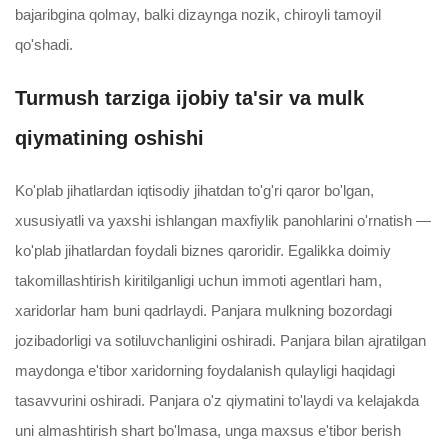
bajaribgina qolmay, balki dizaynga nozik, chiroyli tamoyil
qo'shadi.
Turmush tarziga ijobiy ta'sir va mulk
qiymatining oshishi
Ko'plab jihatlardan iqtisodiy jihatdan to'g'ri qaror bo'lgan,
xususiyatli va yaxshi ishlangan maxfiylik panohlarini o'rnatish —
ko'plab jihatlardan foydali biznes qaroridir. Egalikka doimiy
takomillashtirish kiritilganligi uchun immoti agentlari ham,
xaridorlar ham buni qadrlaydi. Panjara mulkning bozordagi
jozibadorligi va sotiluvchanligini oshiradi. Panjara bilan ajratilgan
maydonga e'tibor xaridorning foydalanish qulayligi haqidagi
tasavvurini oshiradi. Panjara o'z qiymatini to'laydi va kelajakda
uni almashtirish shart bo'lmasa, unga maxsus e'tibor berish