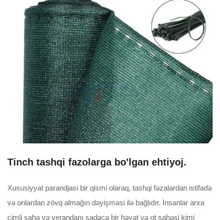
Tinch tashqi fazolarga bo'lgan ehtiyoj.
Xususiyyat parandjasi bir qismi olaraq, tashqi fəzalardan istifadə
və onlardan zövq almağın dəyişməsi ilə bağlıdır. İnsanlar arxa
çimli sahə və verandanı sadəcə bir həyət və ot sahəsi kimi