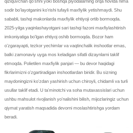
qiziquvchan qo'shni yoki boshqa piyodalarning orqa hovlda nima
sodir bo'layotganini ko'rishi tufayli maxfiylik yetishmaydi. Shu
sababli, tashqi makonlarda maxfiylik ehtiyoji ortib bormoqda.
2025-yilga yaqinlashayotgani sari tashqi fazoni maxfiylashtirish
imkoniyatiga bo'lgan ehtiyoj oshib bormoqda. Bozor ham
o'zgarayapti, tezkor yechimlar va vaqtinchalik inshootlar emas,
balki zamonaviy uyga mos keladigan sifatli dizaynlarni taklif
etmoqda. Polietilen maxfiylik panjari — bu devor haqidagi
fikrlarimizni o'zgartiradigan inshootlardan biridir. Bu sizning
maydoningizni ko'zdan yashirish uchun chiroyli, chidamli va turli
usullar taklif etadi. U ta'minotchi va soha mutaxassislari uchun
ushbu mahsulot rivojlanish yo'nalishini bilish, mijozlaringiz uchun
qiymat yaratish maqsadida devorni moslashtirishga yordam
beradi.