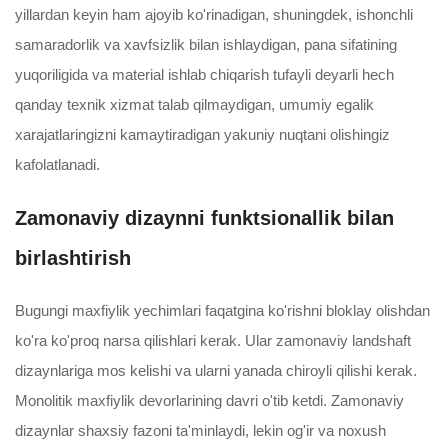
yillardan keyin ham ajoyib ko'rinadigan, shuningdek, ishonchli
samaradorlik va xavfsizlik bilan ishlaydigan, pana sifatining
yuqoriligida va material ishlab chiqarish tufayli deyarli hech
qanday texnik xizmat talab qilmaydigan, umumiy egalik
xarajatlaringizni kamaytiradigan yakuniy nuqtani olishingiz
kafolatlanadi.
Zamonaviy dizaynni funktsionallik bilan
birlashtirish
Bugungi maxfiylik yechimlari faqatgina ko'rishni bloklay olishdan
ko'ra ko'proq narsa qilishlari kerak. Ular zamonaviy landshaft
dizaynlariga mos kelishi va ularni yanada chiroyli qilishi kerak.
Monolitik maxfiylik devorlarining davri o'tib ketdi. Zamonaviy
dizaynlar shaxsiy fazoni ta'minlaydi, lekin og'ir va noxush