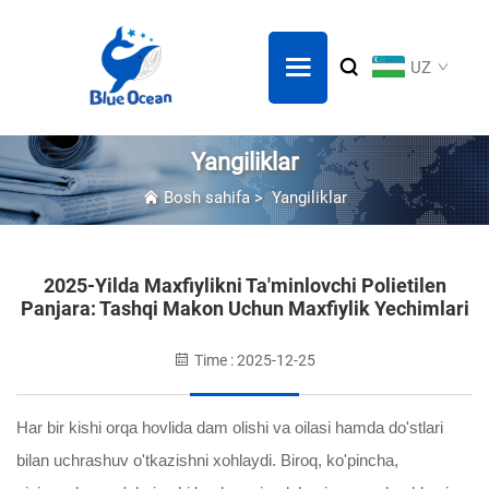
UZ
Yangiliklar
Bosh sahifa
>
Yangiliklar
2025-Yilda Maxfiylikni Ta'minlovchi Polietilen
Panjara: Tashqi Makon Uchun Maxfiylik Yechimlari
Time : 2025-12-25
Har bir kishi orqa hovlida dam olishi va oilasi hamda do'stlari
bilan uchrashuv o'tkazishni xohlaydi. Biroq, ko'pincha,