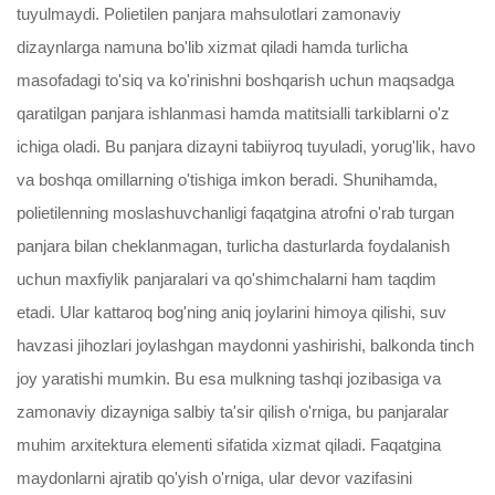
tuyulmaydi. Polietilen panjara mahsulotlari zamonaviy
dizaynlarga namuna bo'lib xizmat qiladi hamda turlicha
masofadagi to'siq va ko'rinishni boshqarish uchun maqsadga
qaratilgan panjara ishlanmasi hamda matitsialli tarkiblarni o'z
ichiga oladi. Bu panjara dizayni tabiiyroq tuyuladi, yorug'lik, havo
va boshqa omillarning o'tishiga imkon beradi. Shunihamda,
polietilenning moslashuvchanligi faqatgina atrofni o'rab turgan
panjara bilan cheklanmagan, turlicha dasturlarda foydalanish
uchun maxfiylik panjaralari va qo'shimchalarni ham taqdim
etadi. Ular kattaroq bog'ning aniq joylarini himoya qilishi, suv
havzasi jihozlari joylashgan maydonni yashirishi, balkonda tinch
joy yaratishi mumkin. Bu esa mulkning tashqi jozibasiga va
zamonaviy dizayniga salbiy ta'sir qilish o'rniga, bu panjaralar
muhim arxitektura elementi sifatida xizmat qiladi. Faqatgina
maydonlarni ajratib qo'yish o'rniga, ular devor vazifasini