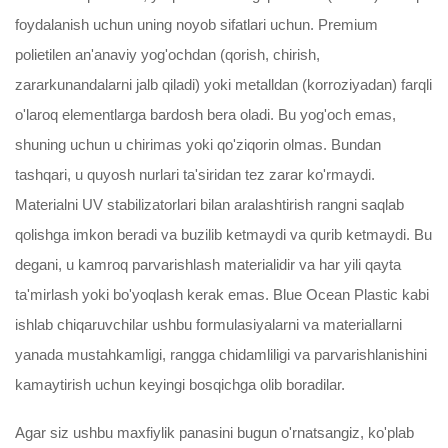
foydalanish uchun uning noyob sifatlari uchun. Premium
polietilen an'anaviy yog'ochdan (qorish, chirish,
zararkunandalarni jalb qiladi) yoki metalldan (korroziyadan) farqli
o'laroq elementlarga bardosh bera oladi. Bu yog'och emas,
shuning uchun u chirimas yoki qo'ziqorin olmas. Bundan
tashqari, u quyosh nurlari ta'siridan tez zarar ko'rmaydi.
Materialni UV stabilizatorlari bilan aralashtirish rangni saqlab
qolishga imkon beradi va buzilib ketmaydi va qurib ketmaydi. Bu
degani, u kamroq parvarishlash materialidir va har yili qayta
ta'mirlash yoki bo'yoqlash kerak emas. Blue Ocean Plastic kabi
ishlab chiqaruvchilar ushbu formulasiyalarni va materiallarni
yanada mustahkamligi, rangga chidamliligi va parvarishlanishini
kamaytirish uchun keyingi bosqichga olib boradilar.
Agar siz ushbu maxfiylik panasini bugun o'rnatsangiz, ko'plab