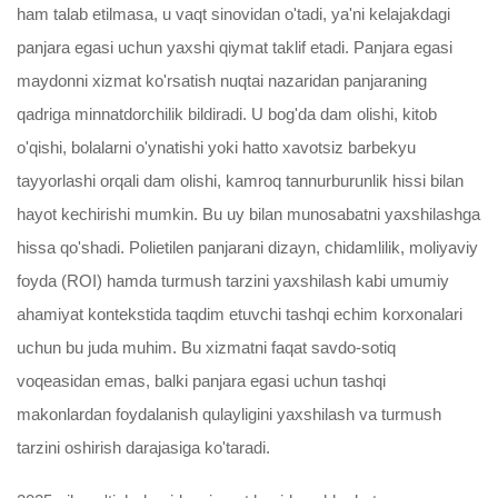
ham talab etilmasa, u vaqt sinovidan o'tadi, ya'ni kelajakdagi
panjara egasi uchun yaxshi qiymat taklif etadi. Panjara egasi
maydonni xizmat ko'rsatish nuqtai nazaridan panjaraning
qadriga minnatdorchilik bildiradi. U bog'da dam olishi, kitob
o'qishi, bolalarni o'ynatishi yoki hatto xavotsiz barbekyu
tayyorlashi orqali dam olishi, kamroq tannurburunlik hissi bilan
hayot kechirishi mumkin. Bu uy bilan munosabatni yaxshilashga
hissa qo'shadi. Polietilen panjarani dizayn, chidamlilik, moliyaviy
foyda (ROI) hamda turmush tarzini yaxshilash kabi umumiy
ahamiyat kontekstida taqdim etuvchi tashqi echim korxonalari
uchun bu juda muhim. Bu xizmatni faqat savdo-sotiq
voqeasidan emas, balki panjara egasi uchun tashqi
makonlardan foydalanish qulayligini yaxshilash va turmush
tarzini oshirish darajasiga ko'taradi.