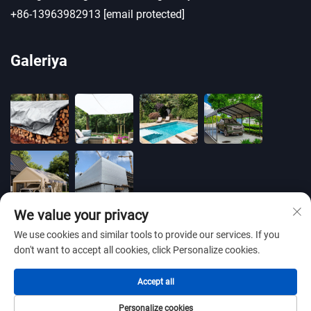
+86-13963982913
[email protected]
Galeriya
We value your privacy
We use cookies and similar tools to provide our services. If you
don't want to accept all cookies, click Personalize cookies.
Barcha huquqlar himoyalangan © 2025 BLUE
Accept all
OCEAN PLASTIC CO.,LTD -
Maxfiylik siyosati
Personalize cookies