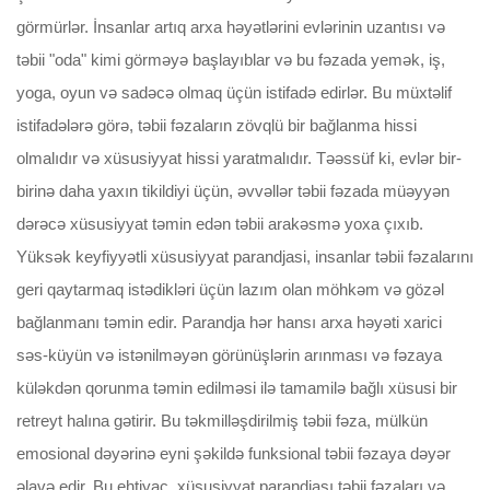
görmürlər. İnsanlar artıq arxa həyətlərini evlərinin uzantısı və
təbii "oda" kimi görməyə başlayıblar və bu fəzada yemək, iş,
yoga, oyun və sadəcə olmaq üçün istifadə edirlər. Bu müxtəlif
istifadələrə görə, təbii fəzaların zövqlü bir bağlanma hissi
olmalıdır və xüsusiyyat hissi yaratmalıdır. Təəssüf ki, evlər bir-
birinə daha yaxın tikildiyi üçün, əvvəllər təbii fəzada müəyyən
dərəcə xüsusiyyat təmin edən təbii arakəsmə yoxa çıxıb.
Yüksək keyfiyyətli xüsusiyyat parandjasi, insanlar təbii fəzalarını
geri qaytarmaq istədikləri üçün lazım olan möhkəm və gözəl
bağlanmanı təmin edir. Parandja hər hansı arxa həyəti xarici
səs-küyün və istənilməyən görünüşlərin arınması və fəzaya
küləkdən qorunma təmin edilməsi ilə tamamilə bağlı xüsusi bir
retreyt halına gətirir. Bu təkmilləşdirilmiş təbii fəza, mülkün
emosional dəyərinə eyni şəkildə funksional təbii fəzaya dəyər
əlavə edir. Bu ehtiyac, xüsusiyyat parandjası təbii fəzaları və