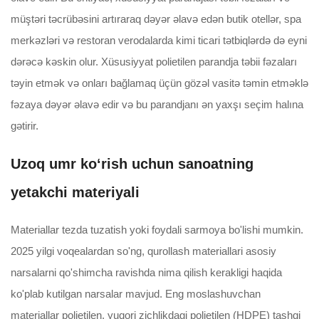
müştəri təcrübəsini artıraraq dəyər əlavə edən butik otellər, spa
merkəzləri və restoran verodalarda kimi ticari tətbiqlərdə də eyni
dərəcə kəskin olur. Xüsusiyyat polietilen parandja təbii fəzaları
təyin etmək və onları bağlamaq üçün gözəl vasitə təmin etməklə
fəzaya dəyər əlavə edir və bu parandjanı ən yaxşı seçim halına
gətirir.
Uzoq umr koʻrish uchun sanoatning
yetakchi materiyali
Materiallar tezda tuzatish yoki foydali sarmoya bo'lishi mumkin.
2025 yilgi voqealardan so'ng, qurollash materiallari asosiy
narsalarni qo'shimcha ravishda nima qilish kerakligi haqida
ko'plab kutilgan narsalar mavjud. Eng moslashuvchan
materiallar polietilen, yuqori zichlikdagi polietilen (HDPE) tashqi