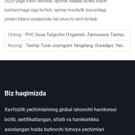
2025-yilga o'tish davrida, qiymat haqida ushbu butun
tushunchaga ega bo'lish, tashqi maxfiylik bozoridagi
yetakchilarni aniqlashda hal etuvchi omil bo'ladi.
Oldingi :
PVC Soya Tutgichni O'rganish: Zamonaviy Tashqi Echim
Keyingi :
Tashqi Turar-Joyingizni Yangilang: Duradgor, Yashil Maxfiylik Panellarining Yangi Standarti
Biz haqimizda
Xavfsizlik yechimlarining global ishonchli hamkorasi
bo'lib, sertifikatlangan, sifatli va hamkorlikka
asoslangan holda butlovchi himoya yechimlari