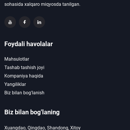
sohasida xalqaro miqyosda tanilgan.
Foydali havolalar
Mahsulotlar
Tashab tashish joyi
Kompaniya haqida
Yangiliklar
Biz bilan bog'lanish
Biz bilan bog'laning
Xuangdao, Qingdao, Shandong, Xitoy