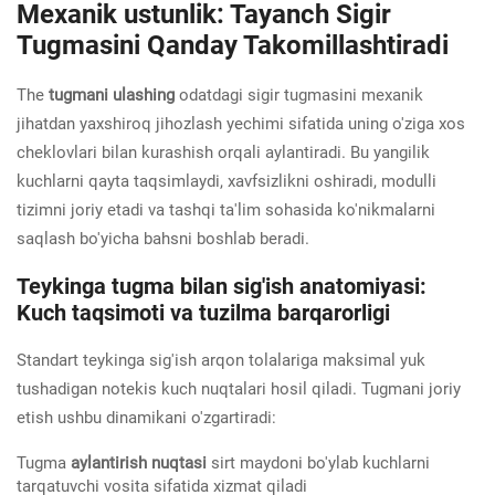
Mexanik ustunlik: Tayanch Sigir
Tugmasini Qanday Takomillashtiradi
The
tugmani ulashing
odatdagi sigir tugmasini mexanik
jihatdan yaxshiroq jihozlash yechimi sifatida uning o'ziga xos
cheklovlari bilan kurashish orqali aylantiradi. Bu yangilik
kuchlarni qayta taqsimlaydi, xavfsizlikni oshiradi, modulli
tizimni joriy etadi va tashqi ta'lim sohasida ko'nikmalarni
saqlash bo'yicha bahsni boshlab beradi.
Teykinga tugma bilan sig'ish anatomiyasi:
Kuch taqsimoti va tuzilma barqarorligi
Standart teykinga sig'ish arqon tolalariga maksimal yuk
tushadigan notekis kuch nuqtalari hosil qiladi. Tugmani joriy
etish ushbu dinamikani o'zgartiradi:
Tugma
aylantirish nuqtasi
sirt maydoni bo'ylab kuchlarni
tarqatuvchi vosita sifatida xizmat qiladi