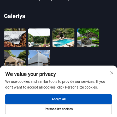
Galeriya
We value your privacy
We use cookies and similar tools to provide our services. If you
don't want to accept all cookies, click Personalize cookies.
Barcha huquqlar himoyalangan © 2025 BLUE
Accept all
OCEAN PLASTIC CO.,LTD -
Maxfiylik siyosati
Personalize cookies