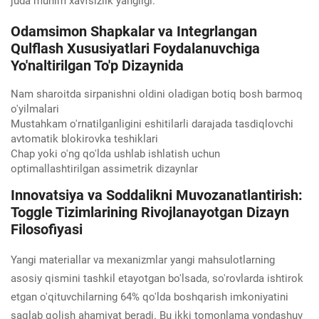
juda muhim xavfsizlik yangligi.
Odamsimon Shapkalar va Integrlangan
Qulflash Xususiyatlari Foydalanuvchiga
Yo'naltirilgan To'p Dizaynida
Nam sharoitda sirpanishni oldini oladigan botiq bosh barmoq
o'yilmalari
Mustahkam o'rnatilganligini eshitilarli darajada tasdiqlovchi
avtomatik blokirovka teshiklari
Chap yoki o'ng qo'lda ushlab ishlatish uchun
optimallashtirilgan assimetrik dizaynlar
Innovatsiya va Soddalikni Muvozanatlantirish:
Toggle Tizimlarining Rivojlanayotgan Dizayn
Filosofiyasi
Yangi materiallar va mexanizmlar yangi mahsulotlarning
asosiy qismini tashkil etayotgan bo'lsada, so'rovlarda ishtirok
etgan o'qituvchilarning 64% qo'lda boshqarish imkoniyatini
saqlab qolish ahamiyat beradi. Bu ikki tomonlama yondashuv