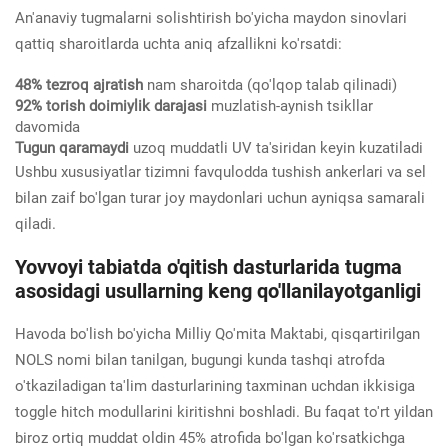
An'anaviy tugmalarni solishtirish bo'yicha maydon sinovlari
qattiq sharoitlarda uchta aniq afzallikni ko'rsatdi:
48% tezroq ajratish
nam sharoitda (qo'lqop talab qilinadi)
92% torish doimiylik darajasi
muzlatish-aynish tsikllar
davomida
Tugun qaramaydi
uzoq muddatli UV ta'siridan keyin kuzatiladi
Ushbu xususiyatlar tizimni favqulodda tushish ankerlari va sel
bilan zaif bo'lgan turar joy maydonlari uchun ayniqsa samarali
qiladi.
Yovvoyi tabiatda o'qitish dasturlarida tugma
asosidagi usullarning keng qo'llanilayotganligi
Havoda bo'lish bo'yicha Milliy Qo'mita Maktabi, qisqartirilgan
NOLS nomi bilan tanilgan, bugungi kunda tashqi atrofda
o'tkaziladigan ta'lim dasturlarining taxminan uchdan ikkisiga
toggle hitch modullarini kiritishni boshladi. Bu faqat to'rt yildan
biroz ortiq muddat oldin 45% atrofida bo'lgan ko'rsatkichga