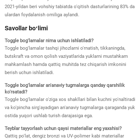
2021-yildan beri vohshiy tabiatda o'qitish dasturlarining 83% da
ulardan foydalanish omiliga aylandi.
Savollar boʻlimi
Toggle bog'lamalar nima uchun ishlatiladi?
Toggle bog'lamalar tashqi jihozlarni o'rnatish, tikkaningda,
butskraft va omon qolish vaziyatlarida yuklarni mustahkam
mahkamlash hamda qattiq muhitda tez chiqarish imkonini
berish uchun ishlatiladi.
Toggle bog'lamalar an'anaviy tugmalarga qanday qarshilik
ko'rsatadi?
Toggle bog'lamalar o'ziga xos shakllari bilan kuchni yo'naltiradi
va ko'pincha sirg'ayadigan an'anaviy tugmalarga qaraganda yuk
ostida yuqori ushlab turish darajasiga ega.
Teyblar tayyorlash uchun qaysi materiallar eng yaxshisi?
Qattiq po'lat, dengiz bronzi va UV-polimer kabi materiallar