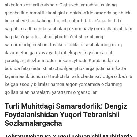
nisbatan sezilarli o'sishdir. O'qituvchilar ushbu usulning
qanchalik qimmatli ekanligini alohida ta'kidlamoqdalar, chunki
bu usul eski makabdagi tugunlar uloqtirish an'anasini tirik
saqlab turadi hamda talabalarga zamonaviy mexanik afzalliklar
haqida o'rgatadi. Ushbu gibridd o'qitish usulining
samaradorligini shuni tashkil etadiki, u talabalarning uzoq
davom etadigan yovvoyi tabiat ekspeditsiyalarida olib
yuradigan jihozlar miqdorini kamaytiradi. Karabinerlar va
boshqa fabrikada ishlab chiqilgan jihozlarga juda ham katta
tayanmaslik uchun ishtirokchilar avlodlardan-avlodga o'tkazilib
kelgan asosiy bilimlar hamda arqon yordamida o'zlarining
qo'llari bilan narsalarni yaratishni o'rganadilar.
Turli Muhitdagi Samaradorlik: Dengiz
Foydalanishidan Yuqori Tebranishli
Sozlamalargacha
Tebranuvchan va Yuqori Tebranishli Muhitlarda