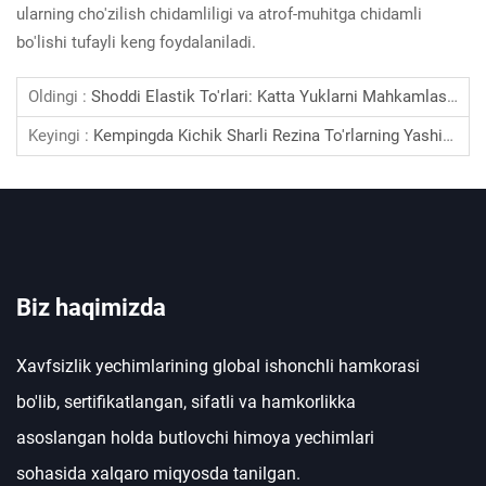
ularning cho'zilish chidamliligi va atrof-muhitga chidamli
bo'lishi tufayli keng foydalaniladi.
Oldingi :
Shoddi Elastik To'rlari: Katta Yuklarni Mahkamlash Uchun Muhim Ahamiyatga Ega
Keyingi :
Kempingda Kichik Sharli Rezina To'rlarning Yashiringan Afzalliklari
Biz haqimizda
Xavfsizlik yechimlarining global ishonchli hamkorasi
bo'lib, sertifikatlangan, sifatli va hamkorlikka
asoslangan holda butlovchi himoya yechimlari
sohasida xalqaro miqyosda tanilgan.