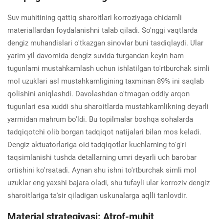
Suv muhitining qattiq sharoitlari korroziyaga chidamli
materiallardan foydalanishni talab qiladi. So'nggi vaqtlarda
dengiz muhandislari o'tkazgan sinovlar buni tasdiqlaydi. Ular
yarim yil davomida dengiz suvida turgandan keyin ham
tugunlarni mustahkamlash uchun ishlatilgan to'rtburchak simli
mol uzuklari asl mustahkamligining taxminan 89% ini saqlab
qolishini aniqlashdi. Davolashdan o'tmagan oddiy arqon
tugunlari esa xuddi shu sharoitlarda mustahkamlikning deyarli
yarmidan mahrum bo'ldi. Bu topilmalar boshqa sohalarda
tadqiqotchi olib borgan tadqiqot natijalari bilan mos keladi.
Dengiz aktuatorlariga oid tadqiqotlar kuchlarning to'g'ri
taqsimlanishi tushda detallarning umri deyarli uch barobar
ortishini ko'rsatadi. Aynan shu ishni to'rtburchak simli mol
uzuklar eng yaxshi bajara oladi, shu tufayli ular korroziv dengiz
sharoitlariga ta'sir qiladigan uskunalarga aqlli tanlovdir.
Material strategiyasi: Atrof-muhit