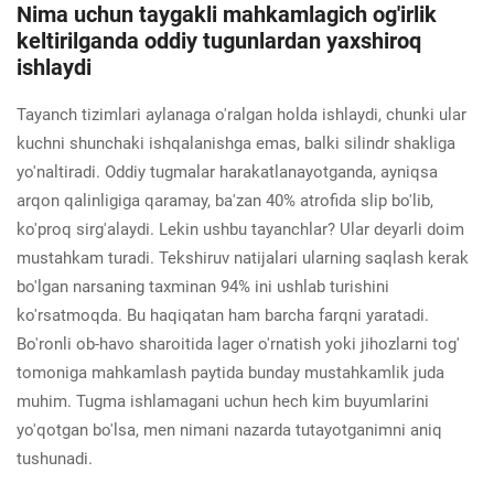
Nima uchun taygakli mahkamlagich og'irlik
keltirilganda oddiy tugunlardan yaxshiroq
ishlaydi
Tayanch tizimlari aylanaga o'ralgan holda ishlaydi, chunki ular
kuchni shunchaki ishqalanishga emas, balki silindr shakliga
yo'naltiradi. Oddiy tugmalar harakatlanayotganda, ayniqsa
arqon qalinligiga qaramay, ba'zan 40% atrofida slip bo'lib,
ko'proq sirg'alaydi. Lekin ushbu tayanchlar? Ular deyarli doim
mustahkam turadi. Tekshiruv natijalari ularning saqlash kerak
bo'lgan narsaning taxminan 94% ini ushlab turishini
ko'rsatmoqda. Bu haqiqatan ham barcha farqni yaratadi.
Bo'ronli ob-havo sharoitida lager o'rnatish yoki jihozlarni tog'
tomoniga mahkamlash paytida bunday mustahkamlik juda
muhim. Tugma ishlamagani uchun hech kim buyumlarini
yo'qotgan bo'lsa, men nimani nazarda tutayotganimni aniq
tushunadi.