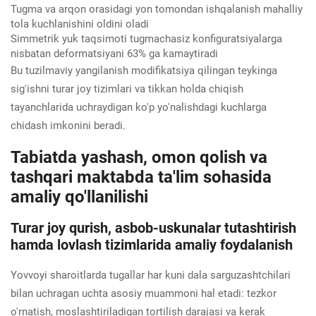
Tugma va arqon orasidagi yon tomondan ishqalanish mahalliy
tola kuchlanishini oldini oladi
Simmetrik yuk taqsimoti tugmachasiz konfiguratsiyalarga
nisbatan deformatsiyani 63% ga kamaytiradi
Bu tuzilmaviy yangilanish modifikatsiya qilingan teykinga
sig'ishni turar joy tizimlari va tikkan holda chiqish
tayanchlarida uchraydigan ko'p yo'nalishdagi kuchlarga
chidash imkonini beradi.
Tabiatda yashash, omon qolish va
tashqari maktabda ta'lim sohasida
amaliy qo'llanilishi
Turar joy qurish, asbob-uskunalar tutashtirish
hamda lovlash tizimlarida amaliy foydalanish
Yovvoyi sharoitlarda tugallar har kuni dala sarguzashtchilari
bilan uchragan uchta asosiy muammoni hal etadi: tezkor
o'rnatish, moslashtiriladigan tortilish darajasi va kerak