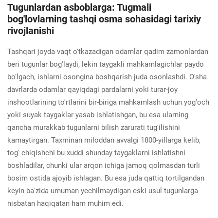
Tugunlardan asboblarga: Tugmali
bog'lovlarning tashqi osma sohasidagi tarixiy
rivojlanishi
Tashqari joyda vaqt o'tkazadigan odamlar qadim zamonlardan
beri tugunlar bog'laydi, lekin taygakli mahkamlagichlar paydo
bo'lgach, ishlarni osongina boshqarish juda osonlashdi. O'sha
davrlarda odamlar qayiqdagi pardalarni yoki turar-joy
inshootlarining to'rtlarini bir-biriga mahkamlash uchun yog'och
yoki suyak taygaklar yasab ishlatishgan, bu esa ularning
qancha murakkab tugunlarni bilish zarurati tug'ilishini
kamaytirgan. Taxminan miloddan avvalgi 1800-yillarga kelib,
tog' chiqishchi bu xuddi shunday taygaklarni ishlatishni
boshladilar, chunki ular arqon ichiga jamoq qolmasdan turli
bosim ostida ajoyib ishlagan. Bu esa juda qattiq tortilgandan
keyin ba'zida umuman yechilmaydigan eski usul tugunlarga
nisbatan haqiqatan ham muhim edi.