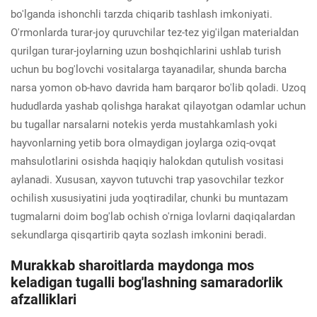
bo'lganda ishonchli tarzda chiqarib tashlash imkoniyati.
O'rmonlarda turar-joy quruvchilar tez-tez yig'ilgan materialdan
qurilgan turar-joylarning uzun boshqichlarini ushlab turish
uchun bu bog'lovchi vositalarga tayanadilar, shunda barcha
narsa yomon ob-havo davrida ham barqaror bo'lib qoladi. Uzoq
hududlarda yashab qolishga harakat qilayotgan odamlar uchun
bu tugallar narsalarni notekis yerda mustahkamlash yoki
hayvonlarning yetib bora olmaydigan joylarga oziq-ovqat
mahsulotlarini osishda haqiqiy halokdan qutulish vositasi
aylanadi. Xususan, xayvon tutuvchi trap yasovchilar tezkor
ochilish xususiyatini juda yoqtiradilar, chunki bu muntazam
tugmalarni doim bog'lab ochish o'rniga lovlarni daqiqalardan
sekundlarga qisqartirib qayta sozlash imkonini beradi.
Murakkab sharoitlarda maydonga mos
keladigan tugalli bog'lashning samaradorlik
afzalliklari