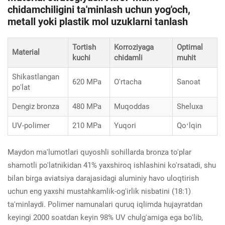
chidamchiligini ta'minlash uchun yog'och,
metall yoki plastik mol uzuklarni tanlash
Tortish
Korroziyaga
Optimal
Material
kuchi
chidamli
muhit
Shikastlangan
620 MPa
O'rtacha
Sanoat
po'lat
Dengiz bronza
480 MPa
Muqoddas
Sheluxa
UV-polimer
210 MPa
Yuqori
Qoʻlqin
Maydon ma'lumotlari quyoshli sohillarda bronza to'plar
shamotli po'latnikidan 41% yaxshiroq ishlashini ko'rsatadi, shu
bilan birga aviatsiya darajasidagi aluminiy havo uloqtirish
uchun eng yaxshi mustahkamlik-og'irlik nisbatini (18:1)
ta'minlaydi. Polimer namunalari quruq iqlimda hujayratdan
keyingi 2000 soatdan keyin 98% UV chulg'amiga ega bo'lib,