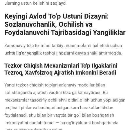
ularning ustun kelishini saqlaydi.
Keyingi Avlod To'p Ustuni Dizayni:
Sozlanuvchanlik, Ochilish va
Foydalanuvchi Tajribasidagi Yangiliklar
Zamonaviy to'p tizimlari tarixiy muammolarni hal etish uchun
uchta ilg'or yangilik
tashqi jihozlarni qayta shakllantirmoqda.
Tezkor Chiqish Mexanizmlari To'p Ilgaklarini
Tezroq, Xavfsizroq Ajratish Imkonini Beradi
Yangi tezkor chiqish to'plari an'anaviy modellar bilan
solishtirganda ajratish vaqtini 60% ga kamaytiradi. Bu
mexanizmlar tasodifiy ochilishni oldini olish uchun yopiladigan
prujinali pinlar va boshqariladigan kam harakatlanishdan
foydalanadi, shu bilan bir vaqtda bir qo'l bilan boshqarish
imkoniyatini saqlab turadi — bu og'ir yuklarni boshqarishda