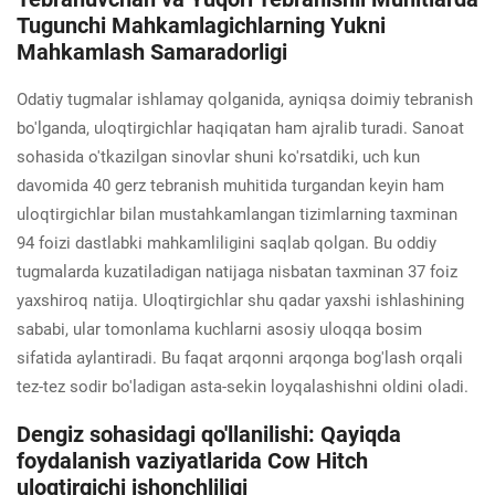
Tugunchi Mahkamlagichlarning Yukni
Mahkamlash Samaradorligi
Odatiy tugmalar ishlamay qolganida, ayniqsa doimiy tebranish
bo'lganda, uloqtirgichlar haqiqatan ham ajralib turadi. Sanoat
sohasida o'tkazilgan sinovlar shuni ko'rsatdiki, uch kun
davomida 40 gerz tebranish muhitida turgandan keyin ham
uloqtirgichlar bilan mustahkamlangan tizimlarning taxminan
94 foizi dastlabki mahkamliligini saqlab qolgan. Bu oddiy
tugmalarda kuzatiladigan natijaga nisbatan taxminan 37 foiz
yaxshiroq natija. Uloqtirgichlar shu qadar yaxshi ishlashining
sababi, ular tomonlama kuchlarni asosiy uloqqa bosim
sifatida aylantiradi. Bu faqat arqonni arqonga bog'lash orqali
tez-tez sodir bo'ladigan asta-sekin loyqalashishni oldini oladi.
Dengiz sohasidagi qo'llanilishi: Qayiqda
foydalanish vaziyatlarida Cow Hitch
uloqtirgichi ishonchliligi