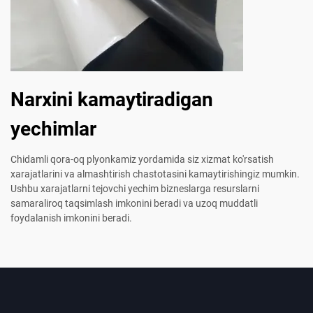
Narxini kamaytiradigan
yechimlar
Chidamli qora-oq plyonkamiz yordamida siz xizmat ko'rsatish
xarajatlarini va almashtirish chastotasini kamaytirishingiz mumkin.
Ushbu xarajatlarni tejovchi yechim bizneslarga resurslarni
samaraliroq taqsimlash imkonini beradi va uzoq muddatli
foydalanish imkonini beradi.