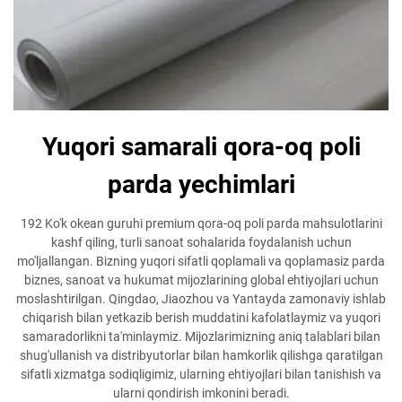
Yuqori samarali qora-oq poli
parda yechimlari
192 Ko'k okean guruhi premium qora-oq poli parda mahsulotlarini
kashf qiling, turli sanoat sohalarida foydalanish uchun
mo'ljallangan. Bizning yuqori sifatli qoplamali va qoplamasiz parda
biznes, sanoat va hukumat mijozlarining global ehtiyojlari uchun
moslashtirilgan. Qingdao, Jiaozhou va Yantayda zamonaviy ishlab
chiqarish bilan yetkazib berish muddatini kafolatlaymiz va yuqori
samaradorlikni ta'minlaymiz. Mijozlarimizning aniq talablari bilan
shug'ullanish va distribyutorlar bilan hamkorlik qilishga qaratilgan
sifatli xizmatga sodiqligimiz, ularning ehtiyojlari bilan tanishish va
ularni qondirish imkonini beradi.