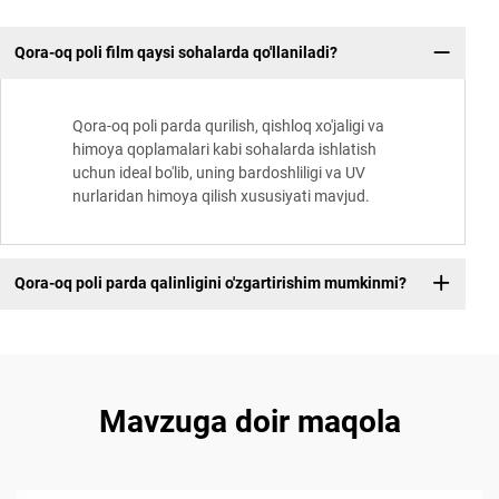
Qora-oq poli film qaysi sohalarda qo'llaniladi?
Qora-oq poli parda qurilish, qishloq xo'jaligi va
himoya qoplamalari kabi sohalarda ishlatish
uchun ideal bo'lib, uning bardoshliligi va UV
nurlaridan himoya qilish xususiyati mavjud.
Qora-oq poli parda qalinligini o'zgartirishim mumkinmi?
Mavzuga doir maqola