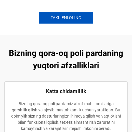
TAKLIFNI OLING
Bizning qora-oq poli pardaning
yuqtori afzalliklari
Katta chidamlilik
Bizning qora-oq poli pardamiz atrof-muhit omillariga
qarshilik qilish va ajoyib mustahkamlik uchun yaratilgan. Bu
doimiylik sizning dasturlaringizni himoya qilish va vaqt o'tishi
bilan funksional qolish, tez-tez almashtirish zaruratini
kamaytirish va xarajatlarni tejash imkonini beradi.