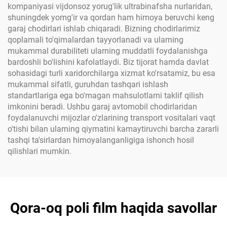
kompaniyasi vijdonsoz yorug'lik ultrabinafsha nurlaridan,
shuningdek yomg'ir va qordan ham himoya beruvchi keng
garaj chodirlari ishlab chiqaradi. Bizning chodirlarimiz
qoplamali to'qimalardan tayyorlanadi va ularning
mukammal durabiliteti ularning muddatli foydalanishga
bardoshli bo'lishini kafolatlaydi. Biz tijorat hamda davlat
sohasidagi turli xaridorchilarga xizmat ko'rsatamiz, bu esa
mukammal sifatli, guruhdan tashqari ishlash
standartlariga ega bo'magan mahsulotlarni taklif qilish
imkonini beradi. Ushbu garaj avtomobil chodirlaridan
foydalanuvchi mijozlar o'zlarining transport vositalari vaqt
o'tishi bilan ularning qiymatini kamaytiruvchi barcha zararli
tashqi ta'sirlardan himoyalanganligiga ishonch hosil
qilishlari mumkin.
Qora-oq poli film haqida savollar