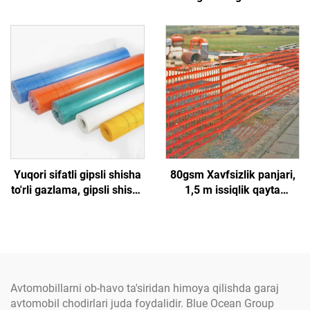
yon tomoni korishni
aluminiy izolyatsiya
qoplash, og'ir vazifali
qiluvchi tom o'ramli
avtomashina shamolligiga
alyuminiy lentasi nafas
D-halqa
oladigan uy devorlari
dekali
Yuqori sifatli gipsli shisha
80gsm Xavfsizlik panjari,
to'rli gazlama, gipsli shisha
1,5 m issiqlik qayta
to'rli to'rsimon gazlama
ishlangan plastik ramka
to'ri, bog' va qurilish uchun
Avtomobillarni ob-havo ta'siridan himoya qilishda garaj
avtomobil chodirlari juda foydalidir. Blue Ocean Group