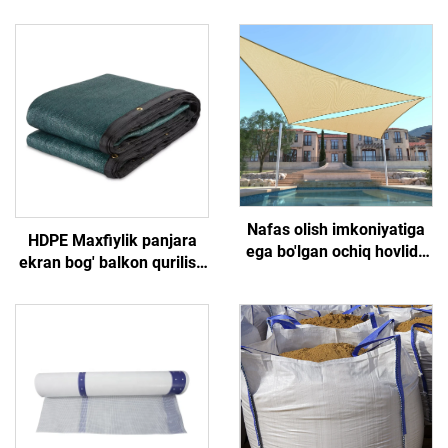
Nafas olish imkoniyatiga
HDPE Maxfiylik panjara
ega bo'lgan ochiq hovlida
ekran bog' balkon qurilish
fermerlik qilish uchun
maydoni uchun Durable
quyoshdan himoya
Outdor panjara trellis &
qopqog'i, o'simliklarni
darvozalar
himoya qilish uchun
soyadorlar va tormozlar