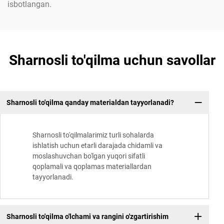
isbotlangan.
Sharnosli to'qilma uchun savollar
Sharnosli to'qilma qanday materialdan tayyorlanadi?
Sharnosli to'qilmalarimiz turli sohalarda
ishlatish uchun etarli darajada chidamli va
moslashuvchan bo'lgan yuqori sifatli
qoplamali va qoplamas materiallardan
tayyorlanadi.
Sharnosli to'qilma o'lchami va rangini o'zgartirishim