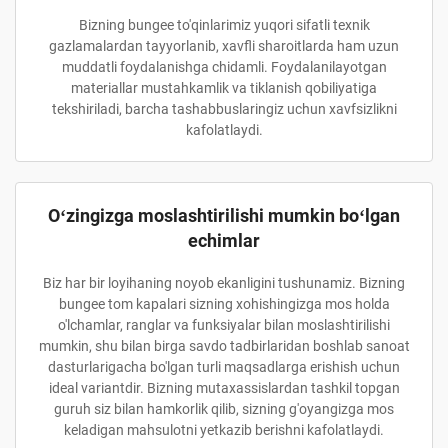
Bizning bungee to'qinlarimiz yuqori sifatli texnik
gazlamalardan tayyorlanib, xavfli sharoitlarda ham uzun
muddatli foydalanishga chidamli. Foydalanilayotgan
materiallar mustahkamlik va tiklanish qobiliyatiga
tekshiriladi, barcha tashabbuslaringiz uchun xavfsizlikni
kafolatlaydi.
Oʻzingizga moslashtirilishi mumkin boʻlgan
echimlar
Biz har bir loyihaning noyob ekanligini tushunamiz. Bizning
bungee tom kapalari sizning xohishingizga mos holda
o'lchamlar, ranglar va funksiyalar bilan moslashtirilishi
mumkin, shu bilan birga savdo tadbirlaridan boshlab sanoat
dasturlarigacha bo'lgan turli maqsadlarga erishish uchun
ideal variantdir. Bizning mutaxassislardan tashkil topgan
guruh siz bilan hamkorlik qilib, sizning g'oyangizga mos
keladigan mahsulotni yetkazib berishni kafolatlaydi.