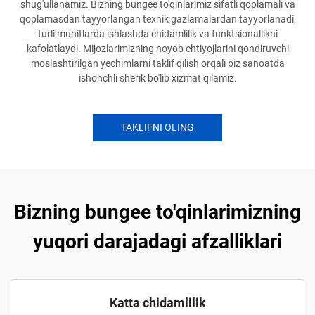
shug'ullanamiz. Bizning bungee to'qinlarimiz sifatli qoplamali va
qoplamasdan tayyorlangan texnik gazlamalardan tayyorlanadi,
turli muhitlarda ishlashda chidamlilik va funktsionallikni
kafolatlaydi. Mijozlarimizning noyob ehtiyojlarini qondiruvchi
moslashtirilgan yechimlarni taklif qilish orqali biz sanoatda
ishonchli sherik bo'lib xizmat qilamiz.
TAKLIFNI OLING
Bizning bungee to'qinlarimizning
yuqori darajadagi afzalliklari
Katta chidamlilik