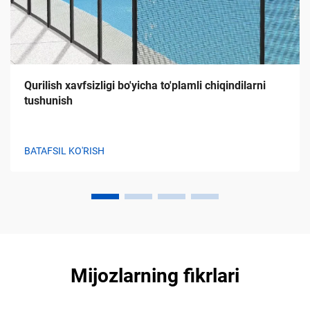
Qurilish xavfsizligi bo'yicha to'plamli chiqindilarni
tushunish
BATAFSIL KO'RISH
Mijozlarning fikrlari