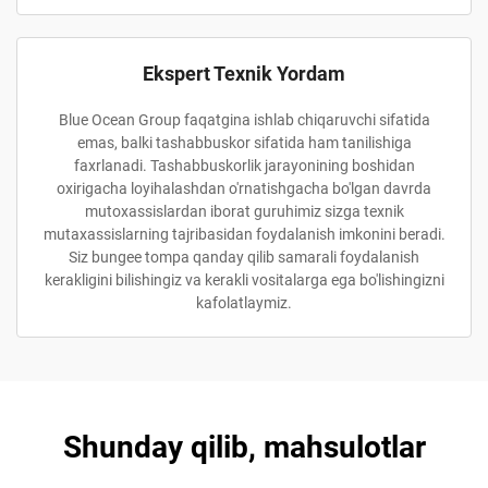
Ekspert Texnik Yordam
Blue Ocean Group faqatgina ishlab chiqaruvchi sifatida
emas, balki tashabbuskor sifatida ham tanilishiga
faxrlanadi. Tashabbuskorlik jarayonining boshidan
oxirigacha loyihalashdan o'rnatishgacha bo'lgan davrda
mutoxassislardan iborat guruhimiz sizga texnik
mutaxassislarning tajribasidan foydalanish imkonini beradi.
Siz bungee tompa qanday qilib samarali foydalanish
kerakligini bilishingiz va kerakli vositalarga ega bo'lishingizni
kafolatlaymiz.
Shunday qilib, mahsulotlar