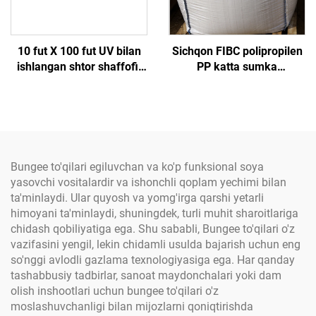
10 fut X 100 fut UV bilan
Sichqon FIBC polipropilen
ishlangan shtor shaffofi,
PP katta sumka
konstruksiya uchun ob-
sertifikatlangan zavod
havo himoyasi uchun
partiyasi burchakli 1
mustahkamlangan poli
tonnali kum sumkasi PP
etilen matosidan yasalgan
to'qilgan jumbo sumka
Bungee to'qilari egiluvchan va ko'p funksional soya
yasovchi vositalardir va ishonchli qoplam yechimi bilan
ta'minlaydi. Ular quyosh va yomg'irga qarshi yetarli
himoyani ta'minlaydi, shuningdek, turli muhit sharoitlariga
chidash qobiliyatiga ega. Shu sababli, Bungee to'qilari o'z
vazifasini yengil, lekin chidamli usulda bajarish uchun eng
so'nggi avlodli gazlama texnologiyasiga ega. Har qanday
tashabbusiy tadbirlar, sanoat maydonchalari yoki dam
olish inshootlari uchun bungee to'qilari o'z
moslashuvchanligi bilan mijozlarni qoniqtirishda