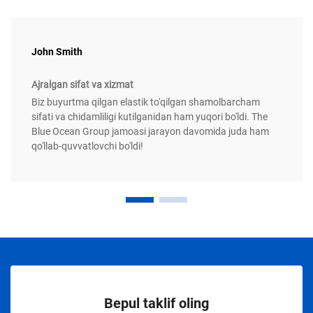
John Smith
Ajralgan sifat va xizmat
Biz buyurtma qilgan elastik to'qilgan shamolbarcham
sifati va chidamliligi kutilganidan ham yuqori bo'ldi. The
Blue Ocean Group jamoasi jarayon davomida juda ham
qo'llab-quvvatlovchi bo'ldi!
Bepul taklif oling