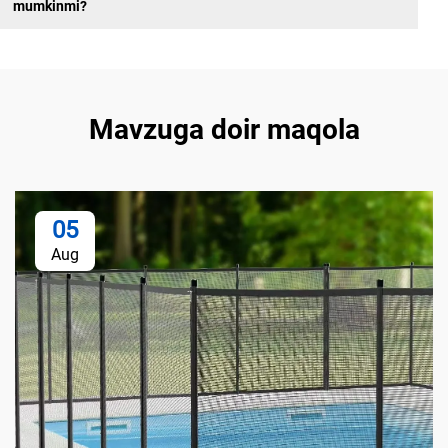
mumkinmi?
Mavzuga doir maqola
05
Aug