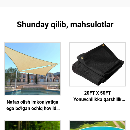
Shunday qilib, mahsulotlar
20FT X 50FT
Yonuvchilikka qarshilik
Nafas olish imkoniyatiga
ko'rsatuvchi konstruksion
ega bo'lgan ochiq hovlida
mattox panellar, shovullar
fermerlik qilish uchun
va obyektlar uchun
quyoshdan himoya
qopqog'i, o'simliklarni