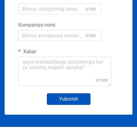
0/100
Kompaniya nomi
0/200
Xabar
0/1000
Yuborish