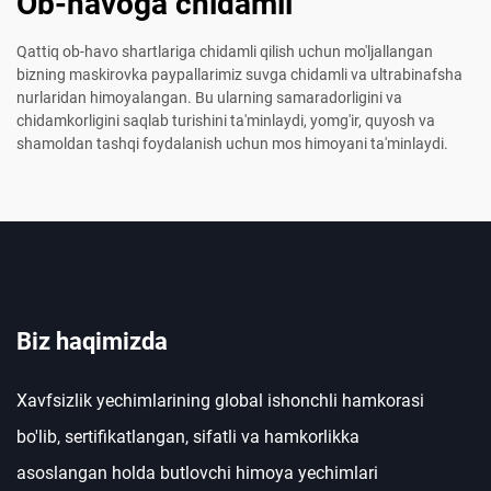
Ob-havoga chidamli
Qattiq ob-havo shartlariga chidamli qilish uchun mo'ljallangan
bizning maskirovka paypallarimiz suvga chidamli va ultrabinafsha
nurlaridan himoyalangan. Bu ularning samaradorligini va
chidamkorligini saqlab turishini ta'minlaydi, yomg'ir, quyosh va
shamoldan tashqi foydalanish uchun mos himoyani ta'minlaydi.
Biz haqimizda
Xavfsizlik yechimlarining global ishonchli hamkorasi
bo'lib, sertifikatlangan, sifatli va hamkorlikka
asoslangan holda butlovchi himoya yechimlari