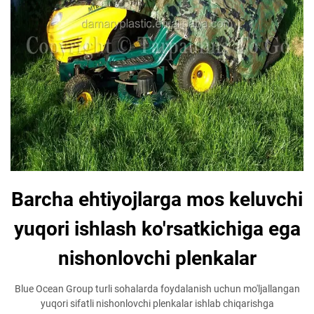
Barcha ehtiyojlarga mos keluvchi
yuqori ishlash ko'rsatkichiga ega
nishonlovchi plenkalar
Blue Ocean Group turli sohalarda foydalanish uchun mo'ljallangan
yuqori sifatli nishonlovchi plenkalar ishlab chiqarishga