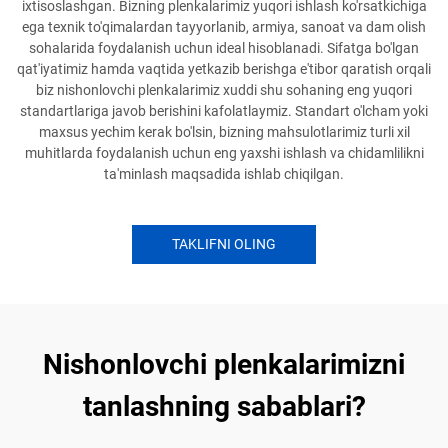
ixtisoslashgan. Bizning plenkalarimiz yuqori ishlash ko'rsatkichiga
ega texnik to'qimalardan tayyorlanib, armiya, sanoat va dam olish
sohalarida foydalanish uchun ideal hisoblanadi. Sifatga bo'lgan
qat'iyatimiz hamda vaqtida yetkazib berishga e'tibor qaratish orqali
biz nishonlovchi plenkalarimiz xuddi shu sohaning eng yuqori
standartlariga javob berishini kafolatlaymiz. Standart o'lcham yoki
maxsus yechim kerak bo'lsin, bizning mahsulotlarimiz turli xil
muhitlarda foydalanish uchun eng yaxshi ishlash va chidamlilikni
ta'minlash maqsadida ishlab chiqilgan.
TAKLIFNI OLING
Nishonlovchi plenkalarimizni
tanlashning sabablari?