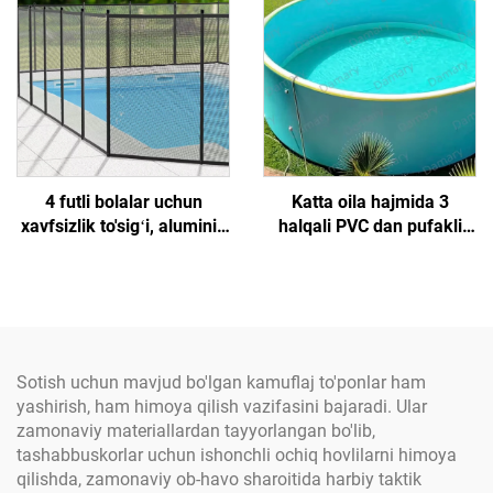
himoya qilish uchun
soyadorlar va tormozlar
4 futli bolalar uchun
Katta oila hajmida 3
xavfsizlik to'sigʻi, aluminiy
halqali PVC dan pufakli
trubkali plastmassa to'rli
bolalar basseyni, orqa
suv havuzi devori, suzish
tomonda o'rnatish uchun,
havuzlari va
bolalar hamda kattalar
maydonchalarda
uchun, chiquvchi trubkali
foydalanish uchun, PE
materiali
Sotish uchun mavjud bo'lgan kamuflaj to'ponlar ham
yashirish, ham himoya qilish vazifasini bajaradi. Ular
zamonaviy materiallardan tayyorlangan bo'lib,
tashabbuskorlar uchun ishonchli ochiq hovlilarni himoya
qilishda, zamonaviy ob-havo sharoitida harbiy taktik