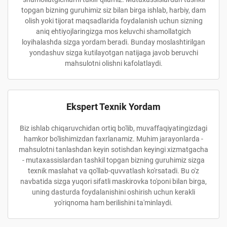
topgan bizning guruhimiz siz bilan birga ishlab, harbiy, dam
olish yoki tijorat maqsadlarida foydalanish uchun sizning
aniq ehtiyojlaringizga mos keluvchi shamollatgich
loyihalashda sizga yordam beradi. Bunday moslashtirilgan
yondashuv sizga kutilayotgan natijaga javob beruvchi
mahsulotni olishni kafolatlaydi.
Ekspert Texnik Yordam
Biz ishlab chiqaruvchidan ortiq bo'lib, muvaffaqiyatingizdagi
hamkor bo'lishimizdan faxrlanamiz. Muhim jarayonlarda -
mahsulotni tanlashdan keyin sotishdan keyingi xizmatgacha
- mutaxassislardan tashkil topgan bizning guruhimiz sizga
texnik maslahat va qo'llab-quvvatlash ko'rsatadi. Bu o'z
navbatida sizga yuqori sifatli maskirovka to'poni bilan birga,
uning dasturda foydalanishini oshirish uchun kerakli
yo'riqnoma ham berilishini ta'minlaydi.