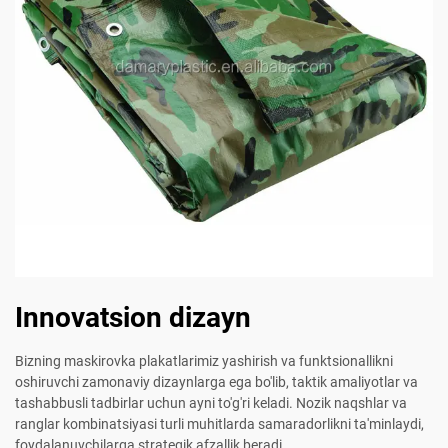
Innovatsion dizayn
Bizning maskirovka plakatlarimiz yashirish va funktsionallikni
oshiruvchi zamonaviy dizaynlarga ega bo'lib, taktik amaliyotlar va
tashabbusli tadbirlar uchun ayni to'g'ri keladi. Nozik naqshlar va
ranglar kombinatsiyasi turli muhitlarda samaradorlikni ta'minlaydi,
foydalanuvchilarga strategik afzallik beradi.