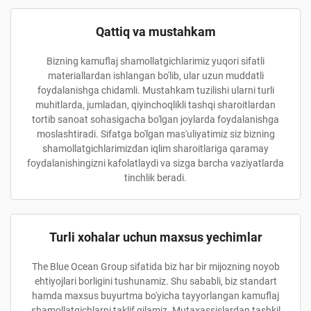
Qattiq va mustahkam
Bizning kamuflaj shamollatgichlarimiz yuqori sifatli
materiallardan ishlangan bo'lib, ular uzun muddatli
foydalanishga chidamli. Mustahkam tuzilishi ularni turli
muhitlarda, jumladan, qiyinchoqlikli tashqi sharoitlardan
tortib sanoat sohasigacha bo'lgan joylarda foydalanishga
moslashtiradi. Sifatga bo'lgan mas'uliyatimiz siz bizning
shamollatgichlarimizdan iqlim sharoitlariga qaramay
foydalanishingizni kafolatlaydi va sizga barcha vaziyatlarda
tinchlik beradi.
Turli xohalar uchun maxsus yechimlar
The Blue Ocean Group sifatida biz har bir mijozning noyob
ehtiyojlari borligini tushunamiz. Shu sababli, biz standart
hamda maxsus buyurtma bo'yicha tayyorlangan kamuflaj
shamollatgichlarni taklif qilamiz. Mutaxassislardan tashkil