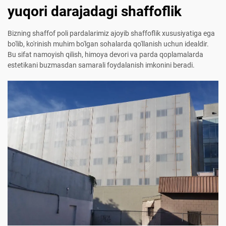
yuqori darajadagi shaffoflik
Bizning shaffof poli pardalarimiz ajoyib shaffoflik xususiyatiga ega
bo'lib, ko'rinish muhim bo'lgan sohalarda qo'llanish uchun idealdir.
Bu sifat namoyish qilish, himoya devori va parda qoplamalarda
estetikani buzmasdan samarali foydalanish imkonini beradi.