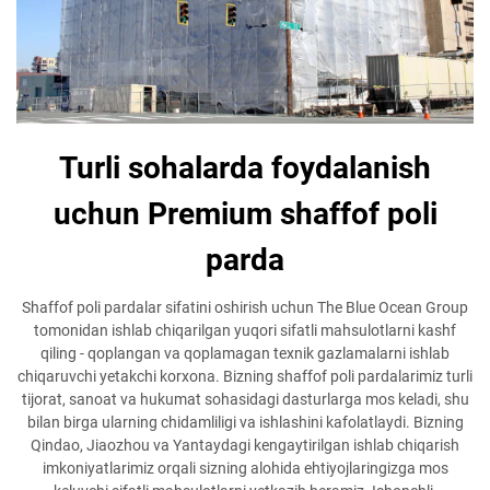
Turli sohalarda foydalanish
uchun Premium shaffof poli
parda
Shaffof poli pardalar sifatini oshirish uchun The Blue Ocean Group
tomonidan ishlab chiqarilgan yuqori sifatli mahsulotlarni kashf
qiling - qoplangan va qoplamagan texnik gazlamalarni ishlab
chiqaruvchi yetakchi korxona. Bizning shaffof poli pardalarimiz turli
tijorat, sanoat va hukumat sohasidagi dasturlarga mos keladi, shu
bilan birga ularning chidamliligi va ishlashini kafolatlaydi. Bizning
Qindao, Jiaozhou va Yantaydagi kengaytirilgan ishlab chiqarish
imkoniyatlarimiz orqali sizning alohida ehtiyojlaringizga mos