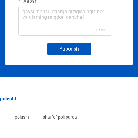
Xabar
0/1000
Yuborish
polиsht
polиsht
shaffof poli parda