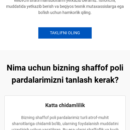
keluvchi sifatli mahsulotlarni yetkazib beramiz. Ishonchli,
muddatida yetkazib berish va beqiyos texnik mutaxassislarga ega
bo'lish uchun hamkorlik qiling.
TAKLIFNI OLING
Nima uchun bizning shaffof poli
pardalarimizni tanlash kerak?
Katta chidamlilik
Bizning shaffof poli pardalarimiz turli atrof-muhit
sharoitlariga chidamli bo'lib, ularning foydalanish muddatini
uzaytirish uchun yaratilgan. Bu esa ularni shaffoflik va kuch