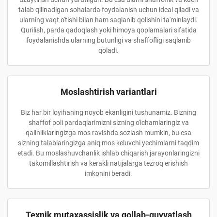
talab qilinadigan sohalarda foydalanish uchun ideal qiladi va
ularning vaqt o'tishi bilan ham saqlanib qolishini ta'minlaydi.
Qurilish, parda qadoqlash yoki himoya qoplamalari sifatida
foydalanishda ularning butunligi va shaffofligi saqlanib
qoladi.
Moslashtirish variantlari
Biz har bir loyihaning noyob ekanligini tushunamiz. Bizning
shaffof poli pardaqlarimizni sizning o'lchamlaringiz va
qalinliklaringizga mos ravishda sozlash mumkin, bu esa
sizning talablaringizga aniq mos keluvchi yechimlarni taqdim
etadi. Bu moslashuvchanlik ishlab chiqarish jarayonlaringizni
takomillashtirish va kerakli natijalarga tezroq erishish
imkonini beradi.
Texnik mutaxassislik va qollab-quvvatlash