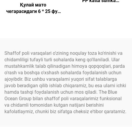
PP katta sumka
Қулай мато
sertifikatlangan zavod
чегарасидаги 6 * 25 фут
partiyasi burchakli 1
ёпиқ шамполонли бетон
tonnali kum sumkasi PP
терминатор пуштининг
to'qilgan jumbo sumka
иштирокида ишланган
Shaffof poli varaqalari o'zining noqulay toza ko'rinishi va
chidamliligi tufayli turli sohalarda keng qo'llaniladi. Ular
mustahkamlik talab qilinadigan himoya qopqoqlari, parda
o'rash va boshqa o'xshash sohalarda foydalanish uchun
ajoyibdir. Biz ushbu varaqalarni yuqori sifat talablarga
javob beradigan qilib ishlab chiqaramiz, bu esa ularni ichki
hamda tashqi foydalanish uchun mos qiladi. The Blue
Ocean Group bilan shaffof poli varaqalarimiz funksional
va chidamli tomonidan kutgan natijani berishini
kafolatlaymiz, chunki biz sifatga cheksiz e'tibor qaratamiz.