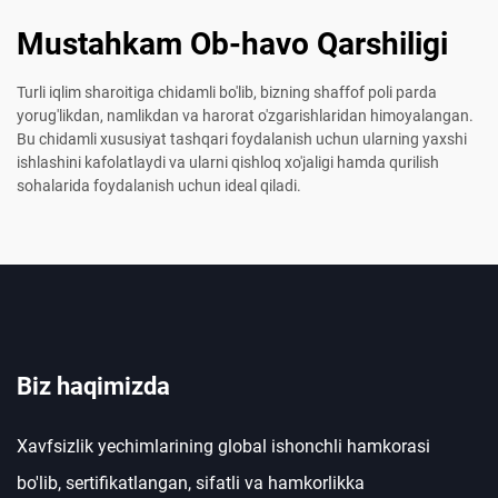
Mustahkam Ob-havo Qarshiligi
Turli iqlim sharoitiga chidamli bo'lib, bizning shaffof poli parda
yorug'likdan, namlikdan va harorat o'zgarishlaridan himoyalangan.
Bu chidamli xususiyat tashqari foydalanish uchun ularning yaxshi
ishlashini kafolatlaydi va ularni qishloq xo'jaligi hamda qurilish
sohalarida foydalanish uchun ideal qiladi.
Biz haqimizda
Xavfsizlik yechimlarining global ishonchli hamkorasi
bo'lib, sertifikatlangan, sifatli va hamkorlikka