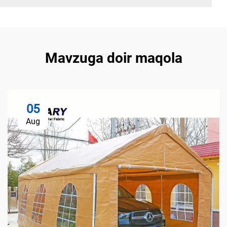
Mavzuga doir maqola
05
Aug