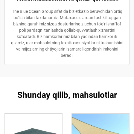
The Blue Ocean Group sifatida biz etkazib beruvchidan ortiq
bo'lish bilan faxrlanamiz. Mutaxassislardan tashkil topgan
bizning guruhimiz sizga dasturlaringiz uchun to'g'ri shaffof
poli pardaqni tanlashda qo'llab-quvvatlash xizmatini
ko'rsatadi. Biz hamkorlarimiz bilan yaqindan hamkorlik
qilamiz, ular mahsulotning texnik xususiyatlarini tushunishini
va mijozlarning ehtiyojlarini samarali qondirish imkonini
beradi.
Shunday qilib, mahsulotlar