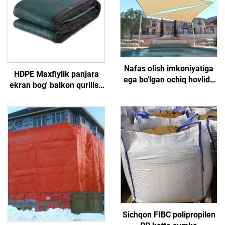
Nafas olish imkoniyatiga
HDPE Maxfiylik panjara
ega bo'lgan ochiq hovlida
ekran bog' balkon qurilish
fermerlik qilish uchun
maydoni uchun Durable
quyoshdan himoya
Outdor panjara trellis &
qopqog'i, o'simliklarni
darvozalar
himoya qilish uchun
soyadorlar va tormozlar
Sichqon FIBC polipropilen