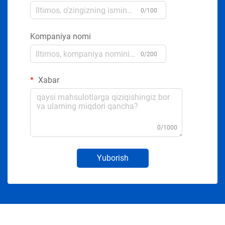
0/100
Kompaniya nomi
0/200
Xabar
0/1000
Yuborish