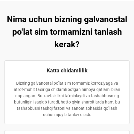
Nima uchun bizning galvanostal
po'lat sim tormamizni tanlash
kerak?
Katta chidamlilik
Bizning galvanostal po'lat sim tormamiz korroziyaga va
atrof-muhit ta'siriga chidamli bo'lgan himoya qatlami bilan
qoplangan. Bu xavfsizlikni ta'minlaydi va tashabbusning
butunligini saqlab turadi, hatto qiyin sharoitlarda ham, bu
tashabbusni tashqi fazoni va sanoat sohasida qo'llash
uchun ajoyib tanlov qiladi.