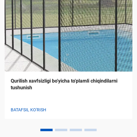
Qurilish xavfsizligi bo'yicha to'plamli chiqindilarni
tushunish
BATAFSIL KO'RISH