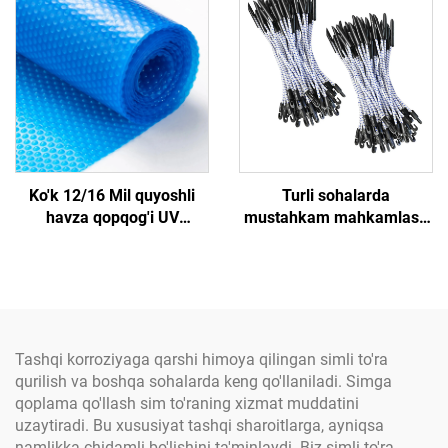
darvozalar
mustahkamlangan poli
etilen matosidan yasalgan
Ko'k 12/16 Mil quyoshli
Turli sohalarda
havza qopqog'i UV
mustahkam mahkamlash
qarshilikli pufakli
uchun o'zgartiriladigan
izolyatsiya Issiqlikni
tugma bilan bog'lovchi ip
saqlaydi Bug'lanishni
kamaytiradi Suvni isitishni
kesib tashlaydi Suzish
havzalari
Tashqi korroziyaga qarshi himoya qilingan simli to'ra
qurilish va boshqa sohalarda keng qo'llaniladi. Simga
qoplama qo'llash sim to'raning xizmat muddatini
uzaytiradi. Bu xususiyat tashqi sharoitlarga, ayniqsa
namlikka chidamli bo'lishini ta'minlaydi. Biz simli to'ra