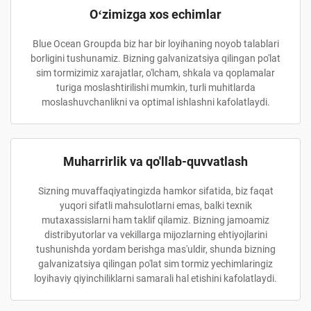
Oʻzimizga xos echimlar
Blue Ocean Groupda biz har bir loyihaning noyob talablari
borligini tushunamiz. Bizning galvanizatsiya qilingan po'lat
sim tormizimiz xarajatlar, o'lcham, shkala va qoplamalar
turiga moslashtirilishi mumkin, turli muhitlarda
moslashuvchanlikni va optimal ishlashni kafolatlaydi.
Muharrirlik va qo'llab-quvvatlash
Sizning muvaffaqiyatingizda hamkor sifatida, biz faqat
yuqori sifatli mahsulotlarni emas, balki texnik
mutaxassislarni ham taklif qilamiz. Bizning jamoamiz
distribyutorlar va vekillarga mijozlarning ehtiyojlarini
tushunishda yordam berishga mas'uldir, shunda bizning
galvanizatsiya qilingan po'lat sim tormiz yechimlaringiz
loyihaviy qiyinchiliklarni samarali hal etishini kafolatlaydi.