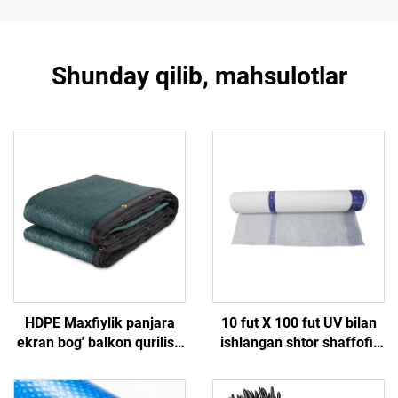
Shunday qilib, mahsulotlar
HDPE Maxfiylik panjara
10 fut X 100 fut UV bilan
ekran bog' balkon qurilish
ishlangan shtor shaffofi,
maydoni uchun Durable
konstruksiya uchun ob-
Outdor panjara trellis &
havo himoyasi uchun