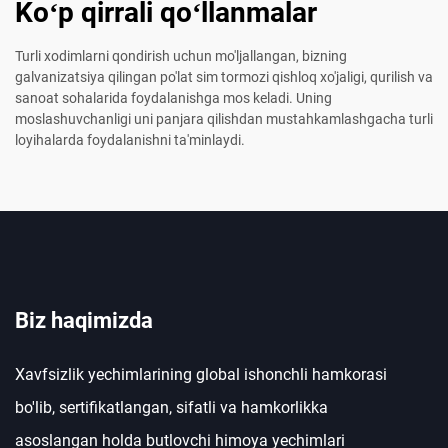
Koʻp qirrali qoʻllanmalar
Turli xodimlarni qondirish uchun mo'ljallangan, bizning
galvanizatsiya qilingan po'lat sim tormozi qishloq xo'jaligi, qurilish va
sanoat sohalarida foydalanishga mos keladi. Uning
moslashuvchanligi uni panjara qilishdan mustahkamlashgacha turli
loyihalarda foydalanishni ta'minlaydi.
Biz haqimizda
Xavfsizlik yechimlarining global ishonchli hamkorasi
bo'lib, sertifikatlangan, sifatli va hamkorlikka
asoslangan holda butlovchi himoya yechimlari