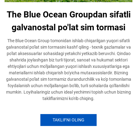
The Blue Ocean Groupdan sifatli
galvanostal po'lat sim tormasi
The Blue Ocean Group tomonidan ishlab chiqarilgan yuqori sifatli
galvanostal po'lat sim tormasini kashf qiling - texnik gazlamalar va
po'lat aksessuarlar sohasidagi yetakchi yetkazib beruvchi. Qindao
shahrida joylashgan biz turli tijorat, sanoat va hukumat sektori
ehtiyojlari uchun mo'ljallangan yuqori ishlash xususiyatlariga ega
materiallarni ishlab chiqarish bo'yicha mutaxassislardir. Bizning
galvanostal po'lat sim tormamiz durandurchilik va ko'p tomonlama
foydalanish uchun mo'ljallangan bo'lib, turli sohalarda qo'llanilishi
mumkin. Loyihalaringiz uchun ideal yechimni topish uchun bizning
takliflarimizni ko'rib chiqing.
TAKLIFNI OLING