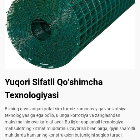
Yuqori Sifatli Qo‘shimcha
Texnologiyasi
Bizning qavslangan po'lat sim tormiz zamonaviy galvanizatsiya
texnologiyasiga ega bo'lib, u unga korroziya va zanglashdan
maksimal himoya kafolatlaydi. Bu ilg'or qoplamali texnologiya
mahsulotning xizmat muddatini uzaytirish bilan birga, qiyin sharoitli
muhitlarda ham uning konstruksion butunligini saqlab turadi.