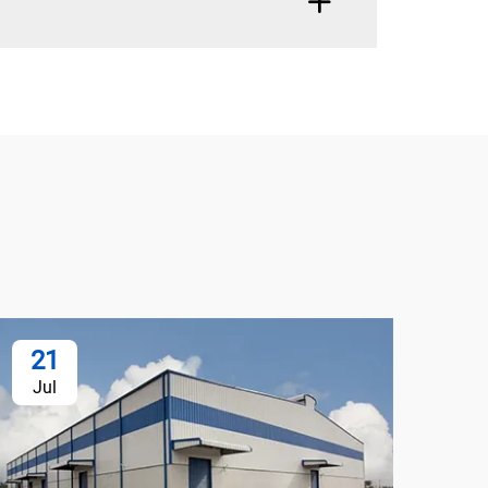
21
2
Jul
Ju