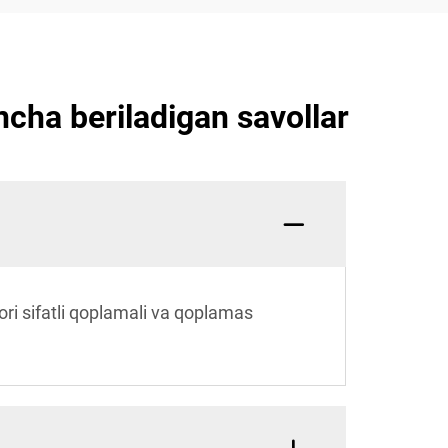
incha beriladigan savollar
qori sifatli qoplamali va qoplamas