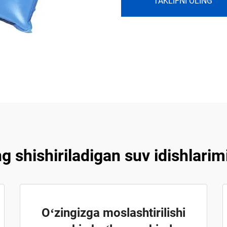
TAKLIFNI OLING
 shishiriladigan suv idishlarim
Oʻzingizga moslashtirilishi