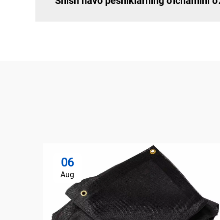
Shish havo peshiklarning o'lchamini 
06
Aug