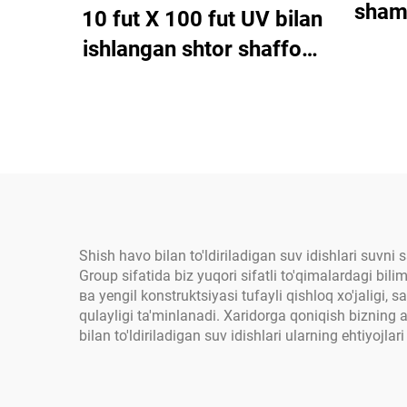
shamo
10 fut X 100 fut UV bilan
chi
ishlangan shtor shaffofi,
podu
konstruksiya uchun ob-
havo himoyasi uchun
hi
mustahkamlangan poli
etilen matosidan
yasalgan
Shish havo bilan to'ldiriladigan suv idishlari suvni
Group sifatida biz yuqori sifatli to'qimalardagi bil
ва yengil konstruktsiyasi tufayli qishloq xo'jaligi
qulayligi ta'minlanadi. Xaridorga qoniqish bizning 
bilan to'ldiriladigan suv idishlari ularning ehtiyojlar