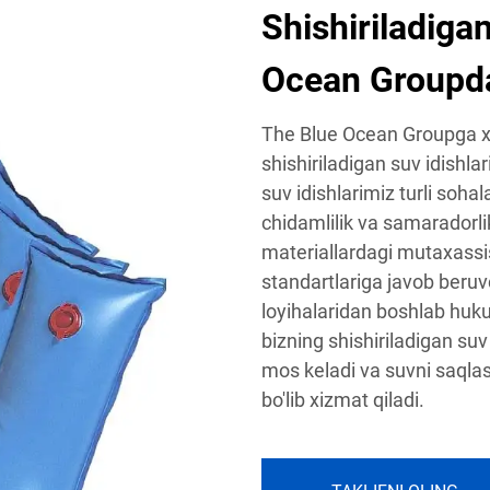
Shishiriladigan
Ocean Groupdan
The Blue Ocean Groupga xu
shishiriladigan suv idishlar
suv idishlarimiz turli soha
chidamlilik va samaradorli
materiallardagi mutaxassis
standartlariga javob beruvc
loyihalaridan boshlab huku
bizning shishiriladigan suv
mos keladi va suvni saqla
bo'lib xizmat qiladi.