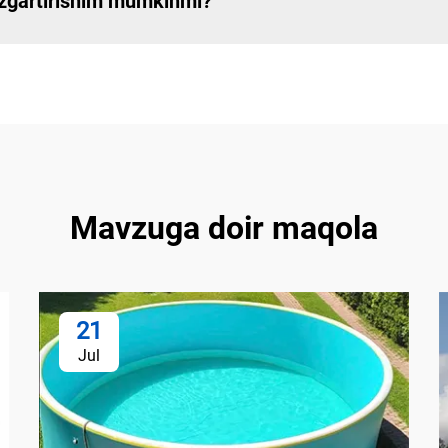
o'zgartirishim mumkinmi?
Mavzuga doir maqola
21
Jul