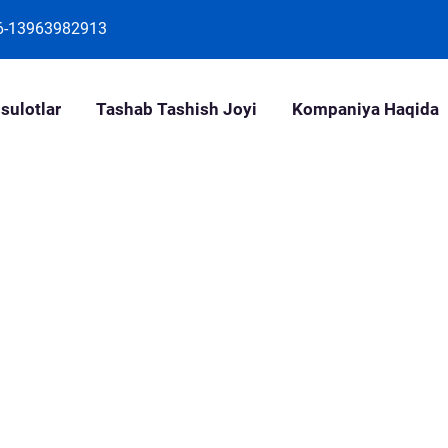
6-13963982913
sulotlar
Tashab Tashish Joyi
Kompaniya Haqida