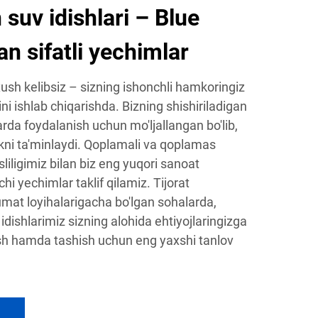
 suv idishlari – Blue
 sifatli yechimlar
sh kelibsiz – sizning ishonchli hamkoringiz
ini ishlab chiqarishda. Bizning shishiriladigan
larda foydalanish uchun mo'ljallangan bo'lib,
kni ta'minlaydi. Qoplamali va qoplamas
liligimiz bilan biz eng yuqori sanoat
hi yechimlar taklif qilamiz. Tijorat
mat loyihalarigacha bo'lgan sohalarda,
 idishlarimiz sizning alohida ehtiyojlaringizga
sh hamda tashish uchun eng yaxshi tanlov