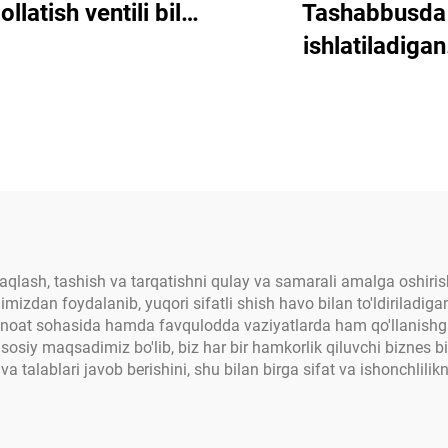
Tashabbusda
llatish ventili bilan
ishlatiladigan
damli PVC hovuzli
poliesterdan yasa
shka, qopqoqning
suv havzasi qopq
muzlashidan
qoplamasi, qish f
moyalash, bepul
uchun qopqoq
yetkazib berish
namlikni yutib olish
tushirish va yo
o'simliklarni oldini
 saqlash, tashish va tarqatishni qulay va samarali amalga oshiris
imimizdan foydalanib, yuqori sifatli shish havo bilan to'ldiriladi
funksiyasini bajar
, sanoat sohasida hamda favqulodda vaziyatlarda ham qo'llanishg
oval shaklda
asosiy maqsadimiz bo'lib, biz har bir hamkorlik qiluvchi biznes 
i va talablari javob berishini, shu bilan birga sifat va ishonchlili