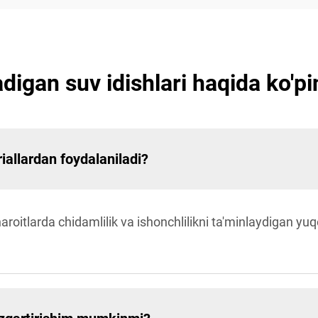
ladigan suv idishlari haqida ko'p
iallardan foydalaniladi?
haroitlarda chidamlilik va ishonchlilikni ta'minlaydigan yu