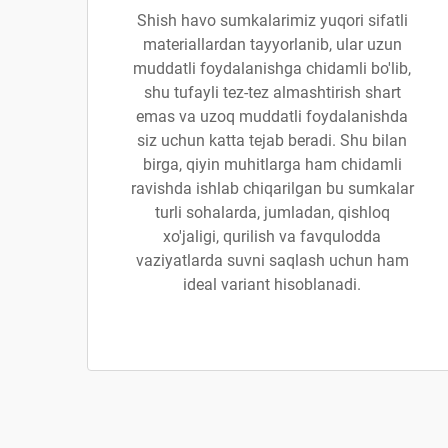
Shish havo sumkalarimiz yuqori sifatli
materiallardan tayyorlanib, ular uzun
muddatli foydalanishga chidamli bo'lib,
shu tufayli tez-tez almashtirish shart
emas va uzoq muddatli foydalanishda
siz uchun katta tejab beradi. Shu bilan
birga, qiyin muhitlarga ham chidamli
ravishda ishlab chiqarilgan bu sumkalar
turli sohalarda, jumladan, qishloq
xo'jaligi, qurilish va favqulodda
vaziyatlarda suvni saqlash uchun ham
ideal variant hisoblanadi.