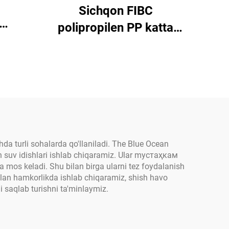
Sichqon FIBC
polipropilen PP katta
lgan
sumka sertifikatlangan
og'i
zavod partiyasi
asli
burchakli 1 tonnali kum
qa
sumkasi PP to'qilgan
, dog'
jumbo sumka
vuz
 olish
hda turli sohalarda qo'llaniladi. The Blue Ocean
gan suv idishlari ishlab chiqaramiz. Ular mустаҳкам
adi,
a mos keladi. Shu bilan birga ularni tez foydalanish
bilan hamkorlikda ishlab chiqaramiz, shish havo
kni saqlab turishni ta'minlaymiz.