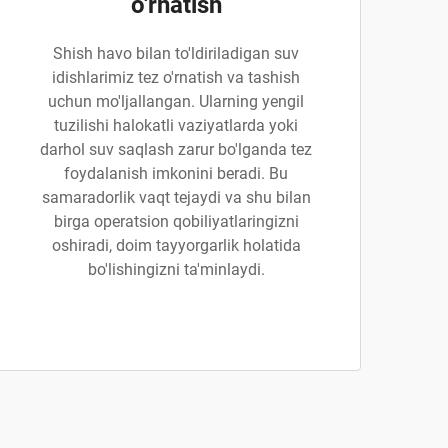
o'rnatish
Shish havo bilan to'ldiriladigan suv
idishlarimiz tez o'rnatish va tashish
uchun mo'ljallangan. Ularning yengil
tuzilishi halokatli vaziyatlarda yoki
darhol suv saqlash zarur bo'lganda tez
foydalanish imkonini beradi. Bu
samaradorlik vaqt tejaydi va shu bilan
birga operatsion qobiliyatlaringizni
oshiradi, doim tayyorgarlik holatida
bo'lishingizni ta'minlaydi.