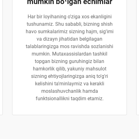
mumkin boʻlgan echimlar
Har bir loyihaning o'ziga xos ekanligini
tushunamiz. Shu sababli, bizning shish
havo sumkalarimiz sizning hajm, sig'imi
va dizayn jihatidan belgilagan
talablaringizga mos ravishda sozlanishi
mumkin. Mutaxassislardan tashkil
topgan bizning guruhingiz bilan
hamkorlik qilib, yakuniy mahsulot
sizning ehtiyojlaringizga aniq to'g'ri
kelishini ta'minlaymiz va kerakli
moslashuvchanlik hamda
funktsionallikni taqdim etamiz.