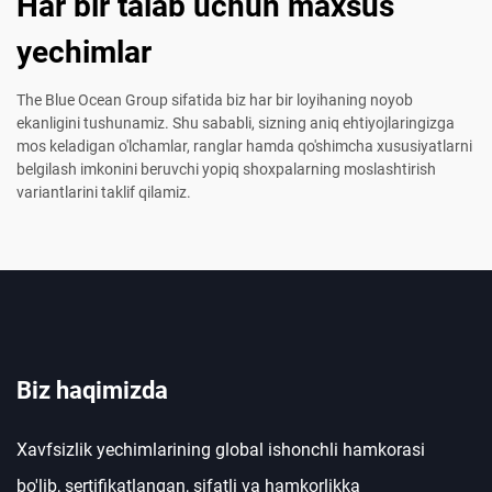
Har bir talab uchun maxsus
yechimlar
The Blue Ocean Group sifatida biz har bir loyihaning noyob
ekanligini tushunamiz. Shu sababli, sizning aniq ehtiyojlaringizga
mos keladigan o'lchamlar, ranglar hamda qo'shimcha xususiyatlarni
belgilash imkonini beruvchi yopiq shoxpalarning moslashtirish
variantlarini taklif qilamiz.
Biz haqimizda
Xavfsizlik yechimlarining global ishonchli hamkorasi
bo'lib, sertifikatlangan, sifatli va hamkorlikka