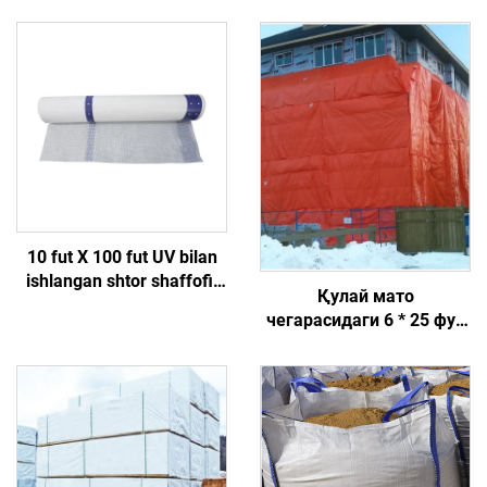
10 fut X 100 fut UV bilan
ishlangan shtor shaffofi,
Қулай мато
konstruksiya uchun ob-
чегарасидаги 6 * 25 фут
havo himoyasi uchun
ёпиқ шамполонли бетон
mustahkamlangan poli
терминатор пуштининг
etilen matosidan yasalgan
иштирокида ишланган