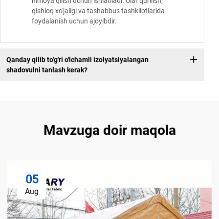
himoya qilish uchun ishlatiladi. Ular qurilish,
qishloq xo'jaligi va tashabbus tashkilotlarida
foydalanish uchun ajoyibdir.
Qanday qilib to'g'ri o'lchamli izolyatsiyalangan
shadovulni tanlash kerak?
Mavzuga doir maqola
05
Aug