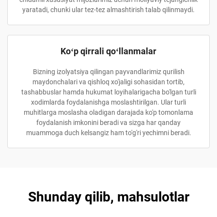
yaratadi, chunki ular tez-tez almashtirish talab qilinmaydi.
Koʻp qirrali qoʻllanmalar
Bizning izolyatsiya qilingan payvandlarimiz qurilish
maydonchalari va qishloq xo'jaligi sohasidan tortib,
tashabbuslar hamda hukumat loyihalarigacha bo'lgan turli
xodimlarda foydalanishga moslashtirilgan. Ular turli
muhitlarga moslasha oladigan darajada ko'p tomonlama
foydalanish imkonini beradi va sizga har qanday
muammoga duch kelsangiz ham to'g'ri yechimni beradi.
Shunday qilib, mahsulotlar