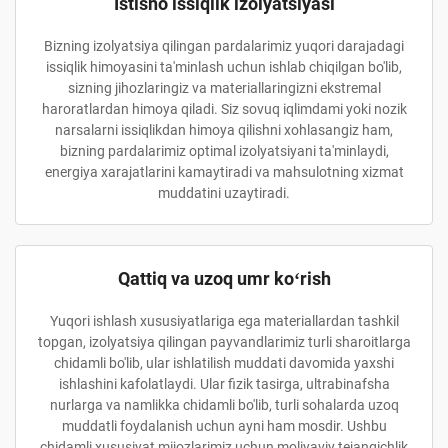
Istisno issiqlik izolyatsiyasi
Bizning izolyatsiya qilingan pardalarimiz yuqori darajadagi
issiqlik himoyasini ta'minlash uchun ishlab chiqilgan bo'lib,
sizning jihozlaringiz va materiallaringizni ekstremal
haroratlardan himoya qiladi. Siz sovuq iqlimdami yoki nozik
narsalarni issiqlikdan himoya qilishni xohlasangiz ham,
bizning pardalarimiz optimal izolyatsiyani ta'minlaydi,
energiya xarajatlarini kamaytiradi va mahsulotning xizmat
muddatini uzaytiradi.
Qattiq va uzoq umr koʻrish
Yuqori ishlash xususiyatlariga ega materiallardan tashkil
topgan, izolyatsiya qilingan payvandlarimiz turli sharoitlarga
chidamli bo'lib, ular ishlatilish muddati davomida yaxshi
ishlashini kafolatlaydi. Ular fizik tasirga, ultrabinafsha
nurlarga va namlikka chidamli bo'lib, turli sohalarda uzoq
muddatli foydalanish uchun ayni ham mosdir. Ushbu
chidamli xususiyat mijozlarimiz uchun moliyaviy tejangichlik