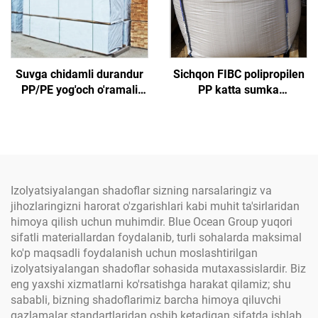
Suvga chidamli durandur
Sichqon FIBC polipropilen
PP/PE yog'och o'ramali
PP katta sumka
gazlama Tikilgan kruje
sertifikatlangan zavod
dizayni; Oqilona hamda
partiyasi burchakli 1
qizilar uchun qoplamali
tonnali kum sumkasi PP
yog'och mahsulotlari
to'qilgan jumbo sumka
Izolyatsiyalangan shadoflar sizning narsalaringiz va
jihozlaringizni harorat o'zgarishlari kabi muhit ta'sirlaridan
himoya qilish uchun muhimdir. Blue Ocean Group yuqori
sifatli materiallardan foydalanib, turli sohalarda maksimal
ko'p maqsadli foydalanish uchun moslashtirilgan
izolyatsiyalangan shadoflar sohasida mutaxassislardir. Biz
eng yaxshi xizmatlarni ko'rsatishga harakat qilamiz; shu
sababli, bizning shadoflarimiz barcha himoya qiluvchi
gazlamalar standartlaridan oshib ketadigan sifatda ishlab