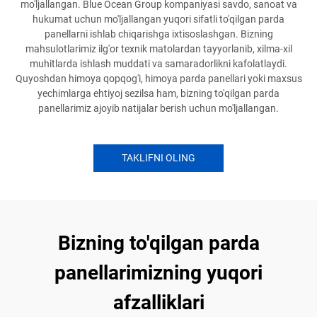
mo'ljallangan. Blue Ocean Group kompaniyasi savdo, sanoat va
hukumat uchun mo'ljallangan yuqori sifatli to'qilgan parda
panellarni ishlab chiqarishga ixtisoslashgan. Bizning
mahsulotlarimiz ilg'or texnik matolardan tayyorlanib, xilma-xil
muhitlarda ishlash muddati va samaradorlikni kafolatlaydi.
Quyoshdan himoya qopqog'i, himoya parda panellari yoki maxsus
yechimlarga ehtiyoj sezilsa ham, bizning to'qilgan parda
panellarimiz ajoyib natijalar berish uchun mo'ljallangan.
TAKLIFNI OLING
Bizning to'qilgan parda
panellarimizning yuqori
afzalliklari