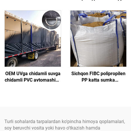
havo himoyasi uchun
ёпиқ шамполонли бетон
mustahkamlangan poli
терминатор пуштининг
etilen matosidan yasalgan
иштирокида ишланган
OEM UVga chidamli suvga
Sichqon FIBC polipropilen
chidamli PVC avtomashina
PP katta sumka
yon tomoni korishni
sertifikatlangan zavod
qoplash, og'ir vazifali
partiyasi burchakli 1
avtomashina shamolligiga
tonnali kum sumkasi PP
D-halqa
to'qilgan jumbo sumka
Turli sohalarda tarpalardan ko'pincha himoya qoplamalari,
soy beruvchi vosita yoki havo o'tkazish hamda