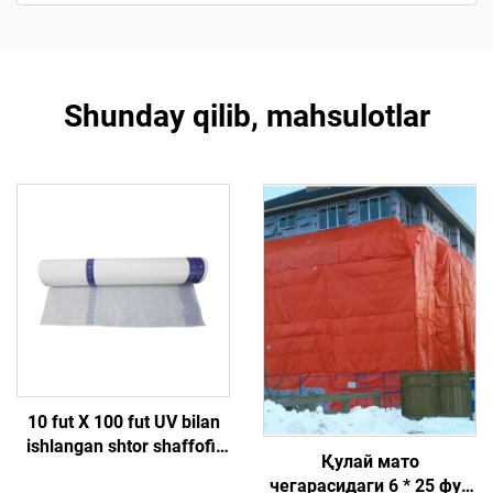
Shunday qilib, mahsulotlar
10 fut X 100 fut UV bilan
ishlangan shtor shaffofi,
Қулай мато
konstruksiya uchun ob-
чегарасидаги 6 * 25 фут