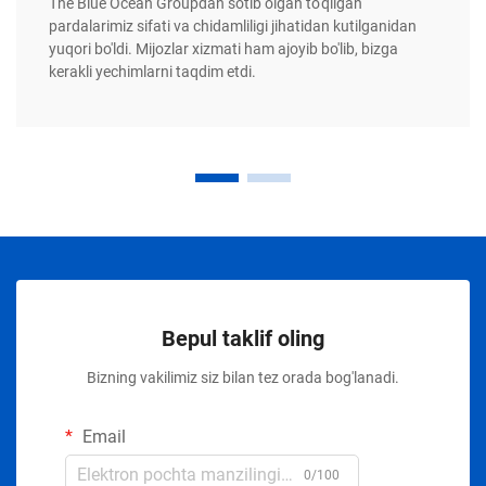
The Blue Ocean Groupdan sotib olgan to'qilgan
pardalarimiz sifati va chidamliligi jihatidan kutilganidan
yuqori bo'ldi. Mijozlar xizmati ham ajoyib bo'lib, bizga
kerakli yechimlarni taqdim etdi.
Bepul taklif oling
Bizning vakilimiz siz bilan tez orada bog'lanadi.
Email
0/100