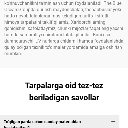
ko'rinuvchanlikni ta'minlash uchun foydalaniladi. The Blue
Ocean Groupda qurilish maydonchalari, tashabbuslar yoki
hatto noyob talablarga mos keladigan turli xil sifatli
himoya tarpalarini taklif qilamiz. Xaridorchilarning
qoniqishini kafolatlaymiz, chunki mijozlar faqat eng yaxshi
hamda samarali yechimlarni talab qiladilar. Buni esa
duranduruvchi, UV nurlarga chidamli hamda foydalanishda
qulay bo'lgan texnik to'qimalar yordamida amalga oshirish
mumkin.
Tarpalarga oid tez-tez
beriladigan savollar
To'qilgan parda uchun qanday materialdan
foydalaniladi?