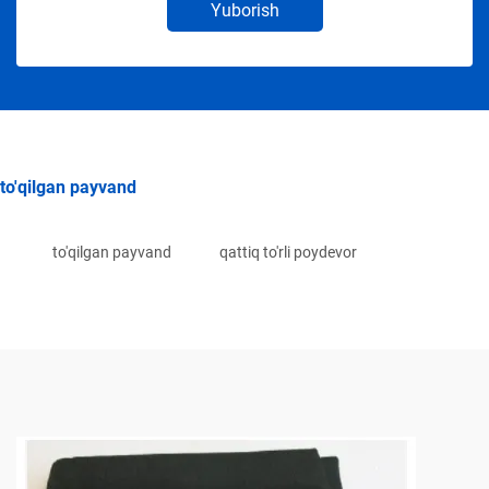
Yuborish
to'qilgan payvand
to'qilgan payvand
qattiq to'rli poydevor