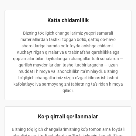
Katta chidamlilik
Bizning to'qilgich changallarimiz yuqori samarali
materiallardan tashkil topgan bo'lib, qattiq ob-havo
sharoitlariga hamda og'ir foydalanishga chidamli.
Kuchaytirilgan qirralar va ultrabinafsha qarshilikka ega
qoplamalar bilan loyihalangan changallar turli sohalarda —
qurilish maydonlaridan tashqi tadbirlargacha — uzun
muddatli himoya va ishonchlilikni ta'minlaydi. Bizning
to'qilgich changallarimiz sizga o'zgartirilmas ishlashni
kafolatlaydi va sarmoyangizni tabiatning ta'siridan himoya
qiladi.
Koʻp qirrali qoʻllanmalar
Bizning to'qilgich changallarimizning ko'p tomonlama foydali
ekanligi ularni turli sohalarda qo'llash imkonini beradi. Sizga