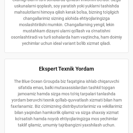
uskunalarni qoplash, soy yaratish yoki yuklarni tashishda
mahsulotlarni himoya qilish kerak bo'lsa, bizning to'qilgich
changallarimiz sizning alohida ehtiyojlaringizga
moslashtirilishi mumkin. Changallarning yengil, lekin
mustahkam dizayni ularni qo'llash va o'rnatishni
osonlashtiradi va turli sohalarda ham vaqtincha, ham doimiy
yechimlar uchun ideal variant bo'lib xizmat qiladi.
Ekspert Texnik Yordam
The Blue Ocean Groupda biz faqatgina ishlab chiqaruvchi
sifatida emas, balki mutaxassislardan tashkil topgan
jamoamiz hamda sizga mos to'riq tarpalari tanlashda
yordam beruvchi texnik qo'llab-quvvatlash xizmati bilan ham
faxrlanamiz. Biz o'zimizning distribyutorlarimiz va vekillarimiz
bilan yaqindan hamkorlik qilamiz va sizga shaxsiy xizmat
ko'rsatish hamda noyob ehtiyojlaringizga mos yechimlar
taklif qilamiz, umumiy tajribangizni yaxshilash uchun.