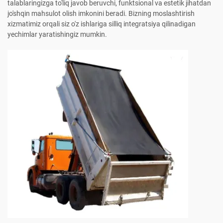
talablaringizga to'liq javob beruvchi, funktsional va estetik jihatdan
jo'shqin mahsulot olish imkonini beradi. Bizning moslashtirish
xizmatimiz orqali siz o'z ishlariga silliq integratsiya qilinadigan
yechimlar yaratishingiz mumkin.