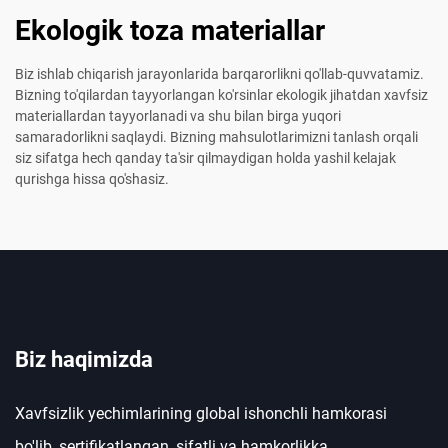
Ekologik toza materiallar
Biz ishlab chiqarish jarayonlarida barqarorlikni qo'llab-quvvatamiz.
Bizning to'qilardan tayyorlangan ko'rsinlar ekologik jihatdan xavfsiz
materiallardan tayyorlanadi va shu bilan birga yuqori
samaradorlikni saqlaydi. Bizning mahsulotlarimizni tanlash orqali
siz sifatga hech qanday ta'sir qilmaydigan holda yashil kelajak
qurishga hissa qo'shasiz.
Biz haqimizda
Xavfsizlik yechimlarining global ishonchli hamkorasi
bo'lib, sertifikatlangan, sifatli va hamkorlikka