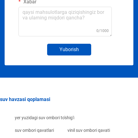
Xabar
0/1000
Yuborish
suv havzasi qoplamasi
yer yuzidagi suv ombori to'shig'i
suv ombori qavatlari
vinil suv ombori qavati