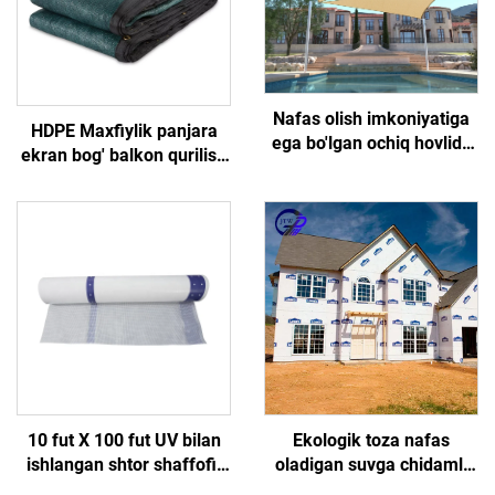
Nafas olish imkoniyatiga
HDPE Maxfiylik panjara
ega bo'lgan ochiq hovlida
ekran bog' balkon qurilish
fermerlik qilish uchun
maydoni uchun Durable
quyoshdan himoya
Outdor panjara trellis &
qopqog'i, o'simliklarni
darvozalar
himoya qilish uchun
soyadorlar va tormozlar
10 fut X 100 fut UV bilan
Ekologik toza nafas
ishlangan shtor shaffofi,
oladigan suvga chidamli
konstruksiya uchun ob-
aluminiy izolyatsiya