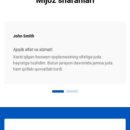
Mijoz sharahlari
John Smith
Ajoyib sifat va xizmat!
Xarid qilgan basseyn qoplamasining sifatiga juda
hayratga tushdim. Butun jarayon davomida jamoa juda
ham qo'llab-quvvatlab turdi.