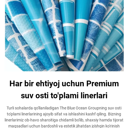
Har bir ehtiyoj uchun Premium
suv osti to'plami linerlari
Turli sohalarda qo'llaniladigan The Blue Ocean Groupning suv osti
to'plami linerlarining ajoyib sifat va ishlashini kashf qiling. Bizning
linerlarimiz ob-havo sharoitiga chidamli bo'lib, shaxsiy hamda tijorat
maqsadlari uchun bardoshli va estetik jihatdan jo'shqin ko'rinish