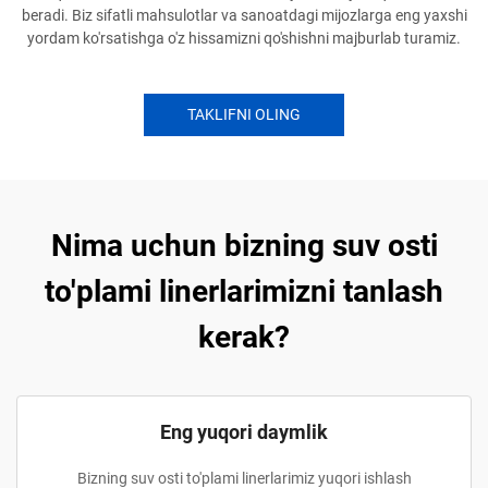
beradi. Biz sifatli mahsulotlar va sanoatdagi mijozlarga eng yaxshi
yordam ko'rsatishga o'z hissamizni qo'shishni majburlab turamiz.
TAKLIFNI OLING
Nima uchun bizning suv osti
to'plami linerlarimizni tanlash
kerak?
Eng yuqori daymlik
Bizning suv osti to'plami linerlarimiz yuqori ishlash