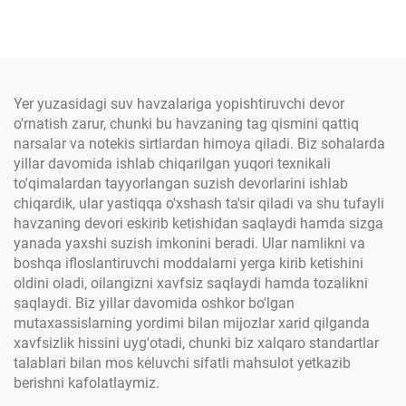
havo himoyasi uchun
qiluvchi tom o'ramli
mustahkamlangan poli
alyuminiy lentasi nafas
etilen matosidan yasalgan
oladigan uy devorlari
dekali
Yer yuzasidagi suv havzalariga yopishtiruvchi devor
o'rnatish zarur, chunki bu havzaning tag qismini qattiq
narsalar va notekis sirtlardan himoya qiladi. Biz sohalarda
yillar davomida ishlab chiqarilgan yuqori texnikali
to'qimalardan tayyorlangan suzish devorlarini ishlab
chiqardik, ular yastiqqa o'xshash ta'sir qiladi va shu tufayli
havzaning devori eskirib ketishidan saqlaydi hamda sizga
yanada yaxshi suzish imkonini beradi. Ular namlikni va
boshqa ifloslantiruvchi moddalarni yerga kirib ketishini
oldini oladi, oilangizni xavfsiz saqlaydi hamda tozalikni
saqlaydi. Biz yillar davomida oshkor bo'lgan
mutaxassislarning yordimi bilan mijozlar xarid qilganda
xavfsizlik hissini uyg'otadi, chunki biz xalqaro standartlar
talablari bilan mos keluvchi sifatli mahsulot yetkazib
berishni kafolatlaymiz.