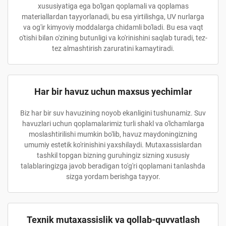
xususiyatiga ega bo'lgan qoplamali va qoplamas
materiallardan tayyorlanadi, bu esa yirtilishga, UV nurlarga
va og'ir kimyoviy moddalarga chidamli bo'ladi. Bu esa vaqt
o'tishi bilan o'zining butunligi va ko'rinishini saqlab turadi, tez-
tez almashtirish zaruratini kamaytiradi.
Har bir havuz uchun maxsus yechimlar
Biz har bir suv havuzining noyob ekanligini tushunamiz. Suv
havuzlari uchun qoplamalarimiz turli shakl va o'lchamlarga
moslashtirilishi mumkin bo'lib, havuz maydoningizning
umumiy estetik ko'rinishini yaxshilaydi. Mutaxassislardan
tashkil topgan bizning guruhingiz sizning xususiy
talablaringizga javob beradigan to'g'ri qoplamani tanlashda
sizga yordam berishga tayyor.
Texnik mutaxassislik va qollab-quvvatlash