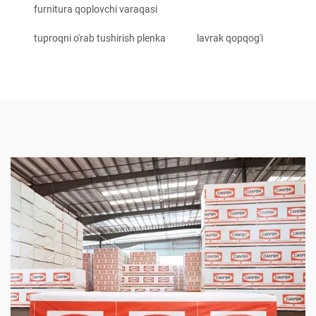
furnitura qoplovchi varaqasi
tuproqni o'rab tushirish plenka
lavrak qopqog'i