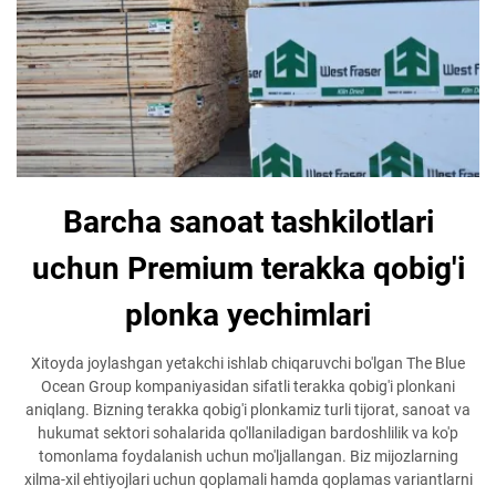
Barcha sanoat tashkilotlari
uchun Premium terakka qobig'i
plonka yechimlari
Xitoyda joylashgan yetakchi ishlab chiqaruvchi bo'lgan The Blue
Ocean Group kompaniyasidan sifatli terakka qobig'i plonkani
aniqlang. Bizning terakka qobig'i plonkamiz turli tijorat, sanoat va
hukumat sektori sohalarida qo'llaniladigan bardoshlilik va ko'p
tomonlama foydalanish uchun mo'ljallangan. Biz mijozlarning
xilma-xil ehtiyojlari uchun qoplamali hamda qoplamas variantlarni