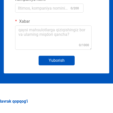
0/200
Xabar
0/1000
Yuborish
lavrak qopqog'i