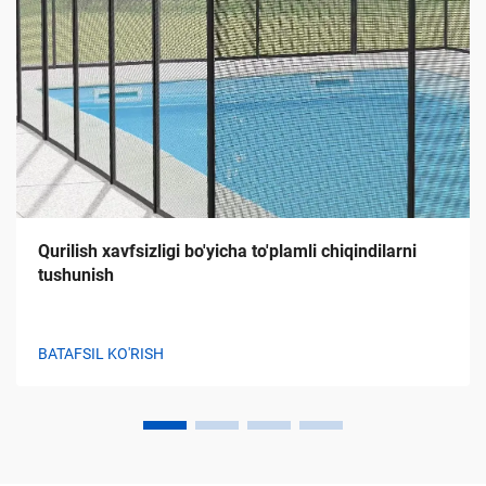
Qurilish xavfsizligi bo'yicha to'plamli chiqindilarni
tushunish
BATAFSIL KO'RISH