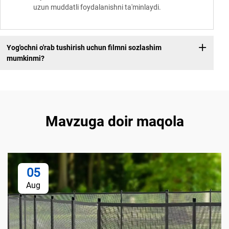
uzun muddatli foydalanishni ta'minlaydi.
Yog'ochni o'rab tushirish uchun filmni sozlashim
mumkinmi?
Mavzuga doir maqola
05
Aug