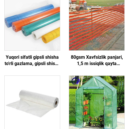
Yuqori sifatli gipsli shisha
80gsm Xavfsizlik panjari,
to'rli gazlama, gipsli shisha
1,5 m issiqlik qayta
to'rli to'rsimon gazlama
ishlangan plastik ramka
to'ri, bog' va qurilish uchun