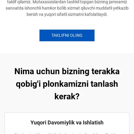
taklif qilamiz. Mutaxassislardan tashkil topgan bizning jamoamiz
sanoatda ishonchli hamkor bo'lib xizmat qiluvchi muddatli yetkazib
berish va yuqori sifatli xizmatni kafolatlaydi.
TAKLIFNI OLING
Nima uchun bizning terakka
qobig'i plonkamizni tanlash
kerak?
Yuqori Davomiylik va Ishlatish