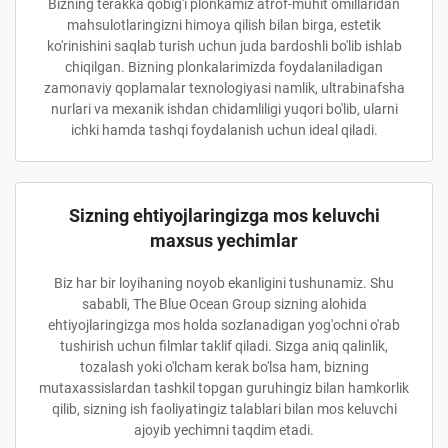
Bizning terakka qobig'i plonkamiz atrof-muhit omillaridan
mahsulotlaringizni himoya qilish bilan birga, estetik
ko'rinishini saqlab turish uchun juda bardoshli bo'lib ishlab
chiqilgan. Bizning plonkalarimizda foydalaniladigan
zamonaviy qoplamalar texnologiyasi namlik, ultrabinafsha
nurlari va mexanik ishdan chidamliligi yuqori bo'lib, ularni
ichki hamda tashqi foydalanish uchun ideal qiladi.
Sizning ehtiyojlaringizga mos keluvchi
maxsus yechimlar
Biz har bir loyihaning noyob ekanligini tushunamiz. Shu
sababli, The Blue Ocean Group sizning alohida
ehtiyojlaringizga mos holda sozlanadigan yog'ochni o'rab
tushirish uchun filmlar taklif qiladi. Sizga aniq qalinlik,
tozalash yoki o'lcham kerak bo'lsa ham, bizning
mutaxassislardan tashkil topgan guruhingiz bilan hamkorlik
qilib, sizning ish faoliyatingiz talablari bilan mos keluvchi
ajoyib yechimni taqdim etadi.