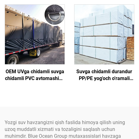
mustahkamlangan poli
терминатор пуштининг
etilen matosidan yasalgan
иштирокида ишланган
OEM UVga chidamli suvga
Suvga chidamli durandur
chidamli PVC avtomashina
PP/PE yog'och o'ramali
yon tomoni korishni
gazlama Tikilgan kruje
qoplash, og'ir vazifali
dizayni; Oqilona hamda
avtomashina shamolligiga
qizilar uchun qoplamali
D-halqa
yog'och mahsulotlari
Yozgi suv havzangizni qish faslida himoya qilish uning
uzoq muddatli xizmati va tozaligini saqlash uchun
muhimdir. Blue Ocean Group mutaxassislari havzaga