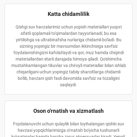
Katta chidamlilik
Qishgi suv havzalarimiz uchun yopish materiallari yuqori
sifatli qoplamali to'qimalardan tayyorlanadi, bu esa
yirtilishga va ultrabinafsha nurlariga chidamli bo'ladi. Bu
sizning yopingiz bir mavsumdan ikkinchisiga xavfsiz
foydalanishingizni kafolatlaydi va qor, muz hamda chiqindi
materiallardan etarli darajada himoya qiladi. Qo'shimcha
mustahkamlangan tikuvlar va chiroyli materiallar bilan ishlab
chiqarilgani uchun yopingiz tabiiy sharoitlarga chidamli
bo'lib, havzani qish fasli davomida xavfsiz va tozaligini
saqlaydi.
Oson o'rnatish va xizmatlash
Foydalanuvchi uchun qulaylik bilan loyihalangan qishki suv
havzasi yopqichlarimizga o'rnatish bo'yicha tushunarli
ko'rsatmalar hamda barcha zarur aksessuarlar kiradi. Yengil,