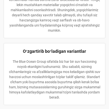
lekin mustahkam materiallar yopqichni o'rnatish va
mahkamlashni osonlashtiradi. Shuningdek, yopqichlarimiz
deyarli hech qanday xavotir talab qilmaydi, shu tufayli siz
havzangizga kamroq vaqt sarflash va ob-havo
yaxshilanganda uni foydalanishga ko'proq vaqt ajratishingiz
mumkin.
Oʻzgartirib boʻladigan variantlar
The Blue Ocean Group sifatida biz har bir suv havzoning
noyob ekanligini tushunamiz. Shu sababli, sizning
o'lchamlaringiz va afzalliklaringizga mos keladigan qishki suv
havzosi uchun moslashtirilgan to'plar taklif qilamiz. Standart
o'lcham yoki buyurtma asosida buyurtma qilish kerak bo'lsa
ham, bizning mutaxassislarning guruhingiz sizga mukammal
himoya kafolatlaydigan mukammal to'pni tanlashda yordam
beradi.