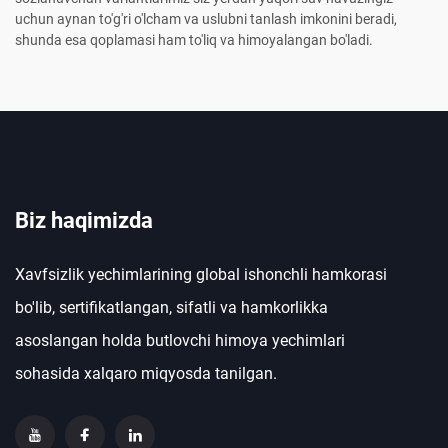
uchun aynan to'g'ri o'lcham va uslubni tanlash imkonini beradi,
shunda esa qoplamasi ham to'liq va himoyalangan bo'ladi.
Biz haqimizda
Xavfsizlik yechimlarining global ishonchli hamkorasi
bo'lib, sertifikatlangan, sifatli va hamkorlikka
asoslangan holda butlovchi himoya yechimlari
sohasida xalqaro miqyosda tanilgan.