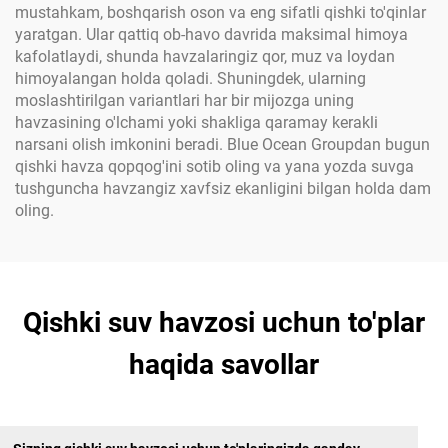
mustahkam, boshqarish oson va eng sifatli qishki to'qinlar
yaratgan. Ular qattiq ob-havo davrida maksimal himoya
kafolatlaydi, shunda havzalaringiz qor, muz va loydan
himoyalangan holda qoladi. Shuningdek, ularning
moslashtirilgan variantlari har bir mijozga uning
havzasining o'lchami yoki shakliga qaramay kerakli
narsani olish imkonini beradi. Blue Ocean Groupdan bugun
qishki havza qopqog'ini sotib oling va yana yozda suvga
tushguncha havzangiz xavfsiz ekanligini bilgan holda dam
oling.
Qishki suv havzosi uchun to'plar
haqida savollar