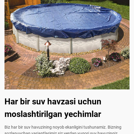
Har bir suv havzasi uchun
moslashtirilgan yechimlar
Biz har bir suv havuzining noyob ekanligini tushunamiz. Bizning
sozlanuvchan variantlarimiz siz yerdan yuqori suv havuzingiz