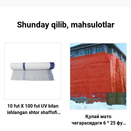
Shunday qilib, mahsulotlar
10 fut X 100 fut UV bilan
ishlangan shtor shaffofi,
Қулай мато
konstruksiya uchun ob-
чегарасидаги 6 * 25 фут
havo himoyasi uchun
ёпиқ шамполонли бетон