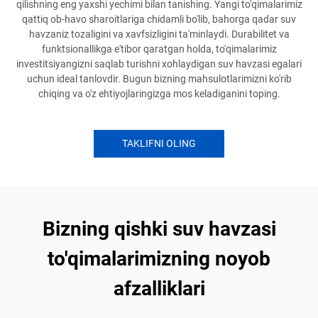
qilishning eng yaxshi yechimi bilan tanishing. Yangi to'qimalarimiz
qattiq ob-havo sharoitlariga chidamli bo'lib, bahorga qadar suv
havzaniz tozaligini va xavfsizligini ta'minlaydi. Durabilitet va
funktsionallikga e'tibor qaratgan holda, to'qimalarimiz
investitsiyangizni saqlab turishni xohlaydigan suv havzasi egalari
uchun ideal tanlovdir. Bugun bizning mahsulotlarimizni ko'rib
chiqing va o'z ehtiyojlaringizga mos keladiganini toping.
TAKLIFNI OLING
Bizning qishki suv havzasi
to'qimalarimizning noyob
afzalliklari