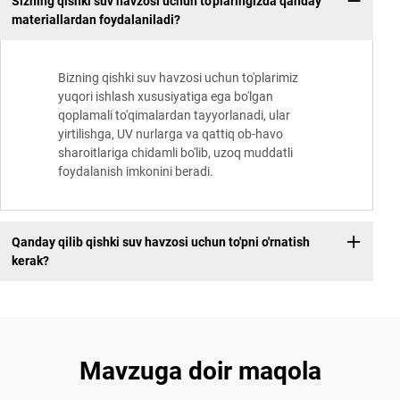
Sizning qishki suv havzosi uchun to'plaringizda qanday
materiallardan foydalaniladi?
Bizning qishki suv havzosi uchun to'plarimiz
yuqori ishlash xususiyatiga ega bo'lgan
qoplamali to'qimalardan tayyorlanadi, ular
yirtilishga, UV nurlarga va qattiq ob-havo
sharoitlariga chidamli bo'lib, uzoq muddatli
foydalanish imkonini beradi.
Qanday qilib qishki suv havzosi uchun to'pni o'rnatish
kerak?
Mavzuga doir maqola