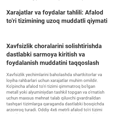
Xarajatlar va foydalar tahlili: Afalod
to'ri tizimining uzoq muddatli qiymati
Xavfsizlik choralarini solishtirishda
dastlabki sarmoya kiritish va
foydalanish muddatini taqqoslash
Xavfsizlik yechimlarini baholashda shartkitorlar va
loyiha rahbarlari uchun xarajatlar muhim omildir.
Ko'pincha afalod to'ri tizimi qimmatroq bo'lgan
metall yoki alyuminiydan tashkil topgan va o'rnatish
uchun maxsus mehnat talab qiluvchi gvardraildan
tashqari tizimlarga qaraganda dastlabki bosqichda
arzonroq turadi. Oddiy 4x6 metrli afalod to'ri tizimi