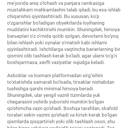
me'yorida aniq o'lchash va panjara ramkasiga
mustahkam mahkamlashni talab qiladi, bu esa ishlab
chiqarishni qiyinlashtiradi. Bu xususan, ko'p
o'zgarishlar bo'ladigan obyektlarda loyihaning
muddatini kechiktirishi mumkin. Shuningdek, himoya
barьерlari o'z o'rnida qotib qolgan, devorlarni bo'yoq
bilan ishlash yoki oynalar o'rnatish kabi ishlarni
qiyinlashtiradi. Ishchilarga vaqtincha barierlarning bir
qismini olib tashlash kerak bo'ladi, agar ularni to'g'ri
boshqarmasa, xavfli vaziyatlar vujudga keladi.
Asboblar va loxmani platformadan sirg'ishini
to'xtatishda samarali bo'lsada, tirsaklar nishabdan
tushishga qarshi minimal himoya beradi.
Shuningdek, ular yengil vaznli tizimlarda yuk
chegarasini oshirib yuborishi mumkin bo'lgan
qo'shimcha vazn qo'shadi. Boshqа tаrаfdаn, skаfоld
tоrаlаri sеkin vаznni qo'shаdi vа kirish kеrаk bo'lgаn
qismlаrdа qisqаrtirish yoki olib tashlash oson, shu