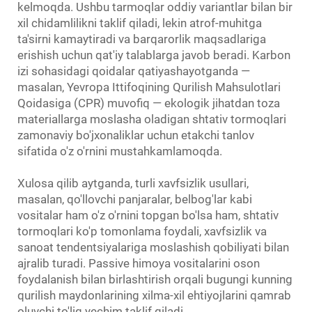
kelmoqda. Ushbu tarmoqlar oddiy variantlar bilan bir
xil chidamlilikni taklif qiladi, lekin atrof-muhitga
ta'sirni kamaytiradi va barqarorlik maqsadlariga
erishish uchun qat'iy talablarga javob beradi. Karbon
izi sohasidagi qoidalar qatiyashayotganda —
masalan, Yevropa Ittifoqining Qurilish Mahsulotlari
Qoidasiga (CPR) muvofiq — ekologik jihatdan toza
materiallarga moslasha oladigan shtativ tormoqlari
zamonaviy bo'jxonaliklar uchun etakchi tanlov
sifatida o'z o'rnini mustahkamlamoqda.
Xulosa qilib aytganda, turli xavfsizlik usullari,
masalan, qo'llovchi panjaralar, belbog'lar kabi
vositalar ham o'z o'rnini topgan bo'lsa ham, shtativ
tormoqlari ko'p tomonlama foydali, xavfsizlik va
sanoat tendentsiyalariga moslashish qobiliyati bilan
ajralib turadi. Passive himoya vositalarini oson
foydalanish bilan birlashtirish orqali bugungi kunning
qurilish maydonlarining xilma-xil ehtiyojlarini qamrab
oluvchi to'liq yechim taklif qiladi.