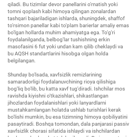
qiladi. Bu tizimlar devor panellarini o'rnatish yoki
tomni qoplash kabi himoya qilingan zonalardan
tashqari bajariladigan ishlarda, shuningdek, shaffof
to'rsimon panellar kabi to'plam barierlar amaliy emas
bo'lgan hollarda muhim ahamiyatga ega. To'g'ri
foydalanilganda, belbog'lar tushishning erkin
masofasini 6 fut yoki undan kam qilib cheklaydi va
bu AQSH standartlarini hisobga olgan holda
belgilangan.
Shunday bo'lsada, xavfsizlik remizlarining
samaradorligi foydalanuvchining rioya qilishiga
bog'liq bo'lib, bu katta xavf tug'diradi. Ishchilar mos
ravishda kiyishni o'tkazishlari, shikastlangan
jihozlardan foydalanishlari yoki lanyardlarni
mustahkamlangan holatda ushlab turishlari kerak
bo'lishi mumkin, bu esa tizimning himoya qobiliyatini
pasaytiradi. Boshqa tomondan, dala panjarasi passiv
xavfsizlik chorasi sifatida ishlaydi va ishchilardan