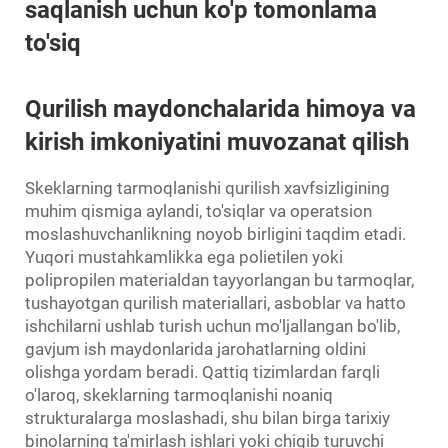
saqlanish uchun ko'p tomonlama
to'siq
Qurilish maydonchalarida himoya va
kirish imkoniyatini muvozanat qilish
Skeklarning tarmoqlanishi qurilish xavfsizligining
muhim qismiga aylandi, to'siqlar va operatsion
moslashuvchanlikning noyob birligini taqdim etadi.
Yuqori mustahkamlikka ega polietilen yoki
polipropilen materialdan tayyorlangan bu tarmoqlar,
tushayotgan qurilish materiallari, asboblar va hatto
ishchilarni ushlab turish uchun mo'ljallangan bo'lib,
gavjum ish maydonlarida jarohatlarning oldini
olishga yordam beradi. Qattiq tizimlardan farqli
o'laroq, skeklarning tarmoqlanishi noaniq
strukturalarga moslashadi, shu bilan birga tarixiy
binolarning ta'mirlash ishlari yoki chiqib turuvchi