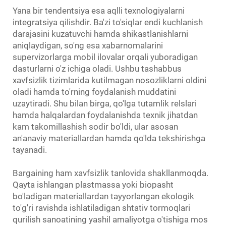
Yana bir tendentsiya esa aqlli texnologiyalarni
integratsiya qilishdir. Ba'zi to'siqlar endi kuchlanish
darajasini kuzatuvchi hamda shikastlanishlarni
aniqlaydigan, so'ng esa xabarnomalarini
supervizorlarga mobil ilovalar orqali yuboradigan
dasturlarni o'z ichiga oladi. Ushbu tashabbus
xavfsizlik tizimlarida kutilmagan nosozliklarni oldini
oladi hamda to'rning foydalanish muddatini
uzaytiradi. Shu bilan birga, qo'lga tutamlik relslari
hamda halqalardan foydalanishda texnik jihatdan
kam takomillashish sodir bo'ldi, ular asosan
an'anaviy materiallardan hamda qo'lda tekshirishga
tayanadi.
Bargaining ham xavfsizlik tanlovida shakllanmoqda.
Qayta ishlangan plastmassa yoki biopasht
bo'ladigan materiallardan tayyorlangan ekologik
to'g'ri ravishda ishlatiladigan shtativ tormoqlari
qurilish sanoatining yashil amaliyotga o'tishiga mos