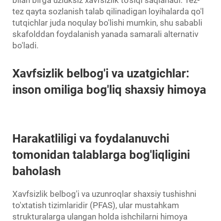
bilan birga uzluksiz xavfsizlik to'siqi saqlanadi. Tez-
tez qayta sozlanish talab qilinadigan loyihalarda qo'l
tutqichlar juda noqulay bo'lishi mumkin, shu sababli
skafolddan foydalanish yanada samarali alternativ
bo'ladi.
Xavfsizlik belbog'i va uzatgichlar:
inson omiliga bog'liq shaxsiy himoya
Harakatliligi va foydalanuvchi
tomonidan talablarga bog'liqligini
baholash
Xavfsizlik belbog'i va uzunroqlar shaxsiy tushishni
to'xtatish tizimlaridir (PFAS), ular mustahkam
strukturalarga ulangan holda ishchilarni himoya