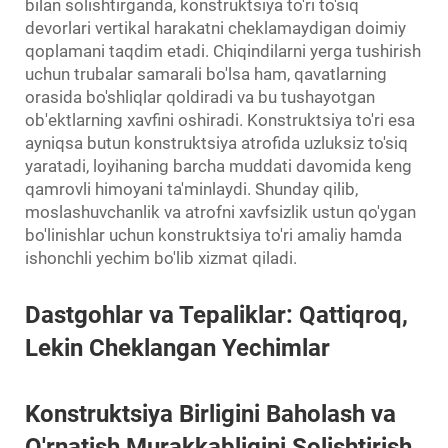
bilan solishtirganda, konstruktsiya to'ri to'siq
devorlari vertikal harakatni cheklamaydigan doimiy
qoplamani taqdim etadi. Chiqindilarni yerga tushirish
uchun trubalar samarali bo'lsa ham, qavatlarning
orasida bo'shliqlar qoldiradi va bu tushayotgan
ob'ektlarning xavfini oshiradi. Konstruktsiya to'ri esa
ayniqsa butun konstruktsiya atrofida uzluksiz to'siq
yaratadi, loyihaning barcha muddati davomida keng
qamrovli himoyani ta'minlaydi. Shunday qilib,
moslashuvchanlik va atrofni xavfsizlik ustun qo'ygan
bo'linishlar uchun konstruktsiya to'ri amaliy hamda
ishonchli yechim bo'lib xizmat qiladi.
Dastgohlar va Tepaliklar: Qattiqroq,
Lekin Cheklangan Yechimlar
Konstruktsiya Birligini Baholash va
O'rnatish Murakkabligini Solishtirish