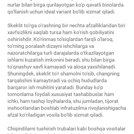
nurlar bilan birga qurilayotgan ko'p qavatli binolarda
qo'llanish uchun ideal variant bo'lib xizmat qiladi.
Skeklit to'rga o'rashning bir nechta afzalliklaridan biri
xavfsizlikni saqlab tursa ham ko'rish qobiliyatini
oshirishdir. Ko'rinmas to'siqlardan farqli o'laroq,
to'rning poralash dizayni ishchilarga va
nazoratchilarga turli darajalarda o'tkazilayotgan
ishlarni kuzatish imkonini beradi, shu bilan birga
to'qnashuv xavfi kamayadi va aloqa yaxshilanadi.
Shuningdek, skeklit to'r shamolni to'sib, changning
tarqalishini kamaytiradi va ochiq hududlarda
barqaror ish muhitini yaratadi. Bunday ko'p
tomonlama foydali xususiyat tashabbuslar ham
ichki, ham tashqi loyihalarda, shu jumladan, tijorat
inshootlaridan boshlab infratuzilma rivojlanishigacha
afzal ko'riladigan vosila bo'lib xizmat qiladi.
Chiqindilarni tushirish trubalari kabi boshqa vositalar