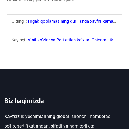
Oldingi :
Tirgak qoplamasining qurilishda xavfni kamaytirishdagi roli
Keyingi :
Vinil ko'zlar va Poli etilen ko'zlar: Chidamlilik taqqoslash
Biz haqimizda
Xavfsizlik yechimlarining global ishonchli hamkorasi
bo'lib, sertifikatlangan, sifatli va hamkorlikka