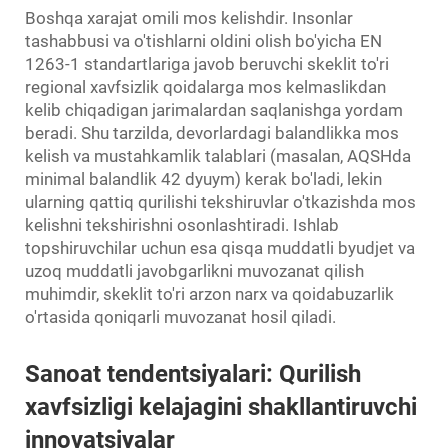
Boshqa xarajat omili mos kelishdir. Insonlar
tashabbusi va o'tishlarni oldini olish bo'yicha EN
1263-1 standartlariga javob beruvchi skeklit to'ri
regional xavfsizlik qoidalarga mos kelmaslikdan
kelib chiqadigan jarimalardan saqlanishga yordam
beradi. Shu tarzilda, devorlardagi balandlikka mos
kelish va mustahkamlik talablari (masalan, AQSHda
minimal balandlik 42 dyuym) kerak bo'ladi, lekin
ularning qattiq qurilishi tekshiruvlar o'tkazishda mos
kelishni tekshirishni osonlashtiradi. Ishlab
topshiruvchilar uchun esa qisqa muddatli byudjet va
uzoq muddatli javobgarlikni muvozanat qilish
muhimdir, skeklit to'ri arzon narx va qoidabuzarlik
o'rtasida qoniqarli muvozanat hosil qiladi.
Sanoat tendentsiyalari: Qurilish
xavfsizligi kelajagini shakllantiruvchi
innovatsiyalar