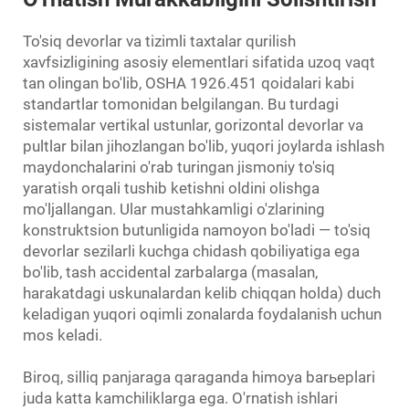
To'siq devorlar va tizimli taxtalar qurilish
xavfsizligining asosiy elementlari sifatida uzoq vaqt
tan olingan bo'lib, OSHA 1926.451 qoidalari kabi
standartlar tomonidan belgilangan. Bu turdagi
sistemalar vertikal ustunlar, gorizontal devorlar va
pultlar bilan jihozlangan bo'lib, yuqori joylarda ishlash
maydonchalarini o'rab turingan jismoniy to'siq
yaratish orqali tushib ketishni oldini olishga
mo'ljallangan. Ular mustahkamligi o'zlarining
konstruktsion butunligida namoyon bo'ladi — to'siq
devorlar sezilarli kuchga chidash qobiliyatiga ega
bo'lib, tash accidental zarbalarga (masalan,
harakatdagi uskunalardan kelib chiqqan holda) duch
keladigan yuqori oqimli zonalarda foydalanish uchun
mos keladi.
Biroq, silliq panjaraga qaraganda himoya barьерlari
juda katta kamchiliklarga ega. O'rnatish ishlari