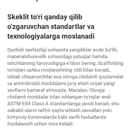
Skeklit to'ri qanday qilib
o'zgaruvchan standartlar va
texnologiyalarga moslanadi
Qurilish xavfsizligi sohasida yangiliklar sodir bo'lib,
materialshunoslik sohasidagi yutuqlar hamda
ishchilarning farovonligiga e'tibor bering. Scaffolding
to'riqlari ushbu rivojlanishning oldi bilan boradi,
ishlab chiqaruvchilar esa olovga chidamli qoplamalar
va antimikrobli moddalarni joriy etish orqali yangi
xavflarni bartaraf etmoqda. Masalan, Olovga
chidamli moddalar bilan ishlangan to'riqlar endi
ASTM E84 Class A standartlariga javob beradi, shu
sababli ularni neftni qayta ishlash zavodlari yoki
kimyoviy korxonalarda kabi xavfli hududlarda
foydalanish uchun mos keladi.