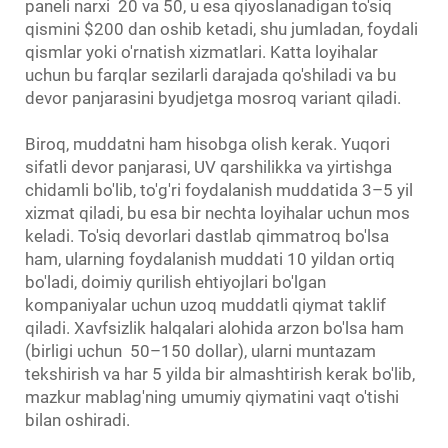
paneli narxi
​
20 va
50, u esa qiyoslanadigan to'siq
qismini $200 dan oshib ketadi, shu jumladan, foydali
qismlar yoki o'rnatish xizmatlari. Katta loyihalar
uchun bu farqlar sezilarli darajada qo'shiladi va bu
devor panjarasini byudjetga mosroq variant qiladi.
Biroq, muddatni ham hisobga olish kerak. Yuqori
sifatli devor panjarasi, UV qarshilikka va yirtishga
chidamli bo'lib, to'g'ri foydalanish muddatida 3–5 yil
xizmat qiladi, bu esa bir nechta loyihalar uchun mos
keladi. To'siq devorlari dastlab qimmatroq bo'lsa
ham, ularning foydalanish muddati 10 yildan ortiq
bo'ladi, doimiy qurilish ehtiyojlari bo'lgan
kompaniyalar uchun uzoq muddatli qiymat taklif
qiladi. Xavfsizlik halqalari alohida arzon bo'lsa ham
(birligi uchun
​
50–
150 dollar), ularni muntazam
tekshirish va har 5 yilda bir almashtirish kerak bo'lib,
mazkur mablag'ning umumiy qiymatini vaqt o'tishi
bilan oshiradi.