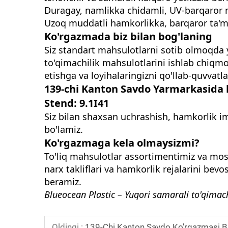
Duragay, namlikka chidamli, UV-barqaror ma
Uzoq muddatli hamkorlikka, barqaror ta'mi
Ko'rgazmada biz bilan bog'laning
Siz standart mahsulotlarni sotib olmoqda y
to'qimachilik mahsulotlarini ishlab chiq
etishga va loyihalaringizni qo'llab-quvvatl
139-chi Kanton Savdo Yarmarkasida b
Stend: 9.1I41
Siz bilan shaxsan uchrashish, hamkorlik i
bo'lamiz.
Ko'rgazmaga kela olmaysizmi?
To'liq mahsulotlar assortimentimiz va mosl
narx takliflari va hamkorlik rejalarini bev
beramiz.
Blueocean Plastic – Yuqori samarali to'qimac
Oldingi :
139-Chi Kanton Savdo Ko'rgazmasi Bizni