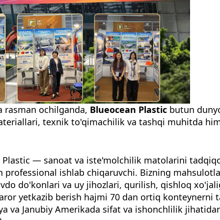
da rasman ochilganda,
Blueocean Plastic
butun dunyo
ateriallari, texnik to'qimachilik va tashqi muhitda hi
Plastic — sanoat va iste'molchilik matolarini tadqiqot
an professional ishlab chiqaruvchi. Bizning mahsulotl
vdo do'konlari va uy jihozlari, qurilish, qishloq xo'j
ror yetkazib berish hajmi 70 dan ortiq konteynerni ta
ya va Janubiy Amerikada sifat va ishonchlilik jihati