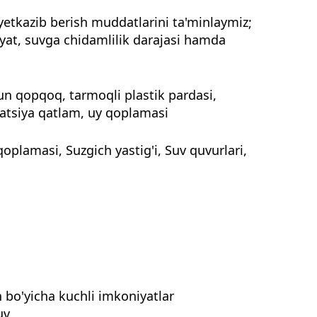
yetkazib berish muddatlarini ta'minlaymiz;
yat, suvga chidamlilik darajasi hamda
hun qopqoq, tarmoqli plastik pardasi,
lyatsiya qatlam, uy qoplamasi
oplamasi, Suzgich yastig'i, Suv quvurlari,
h bo'yicha kuchli imkoniyatlar
uv