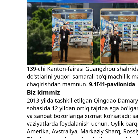
139-chi Kanton-fairasi Guangzhou shahri
do'stlarini yuqori samarali to'qimachilik m
chaqirishdan mamnun.
9.1I41-pavilonida
Biz kimmiz
2013-yilda tashkil etilgan Qingdao Damary 
sohasida 12 yildan ortiq tajriba ega bo'lg
va sanoat bozorlariga xizmat ko'rsatadi: sa
vaziyatlarda foydalanish uchun. Oylik barqa
Amerika, Avstraliya, Markaziy Sharq, Rossi