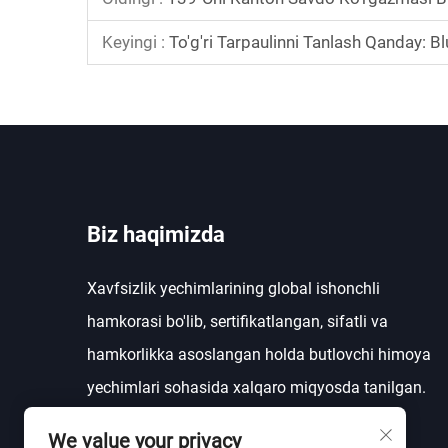
Keyingi :
To'g'ri Tarpaulinni Tanlash Qanday: 
Biz haqimizda
Xavfsizlik yechimlarining global ishonchli
hamkorasi bo'lib, sertifikatlangan, sifatli va
hamkorlikka asoslangan holda butlovchi himoya
yechimlari sohasida xalqaro miqyosda tanilgan.
We value your privacy