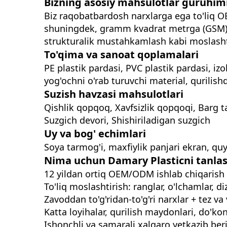
Bizning asosiy mahsulotlar guruhim
Biz raqobatbardosh narxlarga ega to'liq O
shuningdek, gramm kvadrat metrga (GSM), 
strukturalik mustahkamlash kabi moslasht
To'qima va sanoat qoplamalari
PE plastik pardasi, PVC plastik pardasi, iz
yog'ochni o'rab turuvchi material, qurilis
Suzish havzasi mahsulotlari
Qishlik qopqoq, Xavfsizlik qopqoqi, Barg t
Suzgich devori, Shishiriladigan suzgich
Uy va bog' echimlari
Soya tarmog'i, maxfiylik panjari ekran, qu
Nima uchun Damary Plasticni tanla
12 yildan ortiq OEM/ODM ishlab chiqarish 
To'liq moslashtirish: ranglar, o'lchamlar, d
Zavoddan to'g'ridan-to'g'ri narxlar + tez va
Katta loyihalar, qurilish maydonlari, do'ko
Ishonchli va samarali xalqaro yetkazib ber