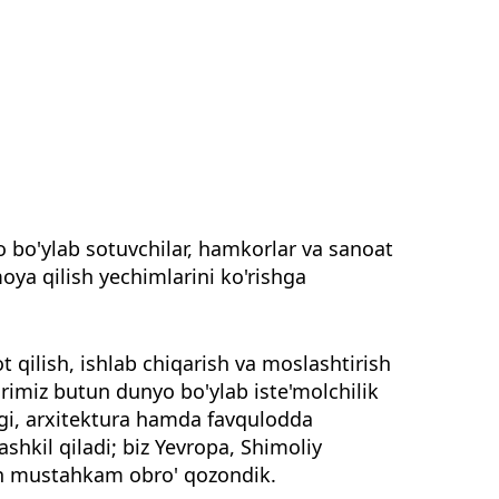
 bo'ylab sotuvchilar, hamkorlar va sanoat
moya qilish yechimlarini ko'rishga
 qilish, ishlab chiqarish va moslashtirish
arimiz butun dunyo bo'ylab iste'molchilik
aligi, arxitektura hamda favqulodda
shkil qiladi; biz Yevropa, Shimoliy
dan mustahkam obro' qozondik.