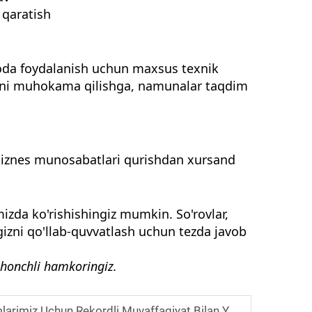
 qaratish
avoda foydalanish uchun maxsus texnik
gizni muhokama qilishga, namunalar taqdim
 biznes munosabatlari qurishdan xursand
izda ko'rishishingiz mumkin. So'rovlar,
ngizni qo'llab-quvvatlash uchun tezda javob
shonchli hamkoringiz.
 Uchun Rekordli Muvaffaqiyat Bilan Yakunlandi