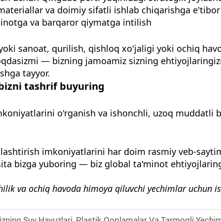
teriallar va doimiy sifatli ishlab chiqarishga e'tibor
notga va barqaror qiymatga intilish
oki sanoat, qurilish, qishloq xo'jaligi yoki ochiq h
moqdasizmi — bizning jamoamiz sizning ehtiyojlarin
ashga tayyor.
izni tashrif buyuring
mkoniyatlarini o'rganish va ishonchli, uzoq muddatli
ashtirish imkoniyatlarini har doim rasmiy veb-saytim
osita bizga yuboring — biz global ta'minot ehtiyojlari
hilik va ochiq havoda himoya qiluvchi yechimlar uchun i
ng Suv Havuzlari, Plastik Qoplamalar Va Tarmoqli Yechimlarimiz