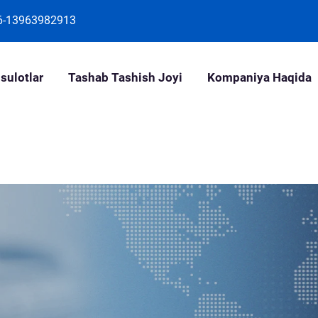
6-13963982913
sulotlar
Tashab Tashish Joyi
Kompaniya Haqida