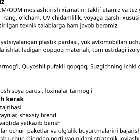
iz
EM/ODM moslashtirish xizmatini taklif etamiz va tez 
rang, o'lcham, UV chidamlilik, voyaga qarshi xususi
irilgan texnik talablarga ham javob beramiz.
olyatsiyalangan plastik pardasi, yuk avtomobillari uc
hda ishlatiladigan qopqoq materiali, tom ustidagi izo
armog'i, Quyoshli pufakli qopqoq, Suzgichning ichki q
yosh soya parusi, loxinalar tarmog'i
sh kerak
tajribasi
izaynlar, shaxsiy brend
 vaqtida yetkazib berish
nlar uchun paketlar va ulg'ulik buyurtmalarini bajaris
ish uchun Qingdao porti yaqinidagi strategik joylash