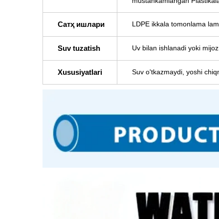
mustahkamlangan
Plastikal
Сатҳ ишлари
LDPE ikkala tomonlama lami
Suv tuzatish
Uv bilan ishlanadi yoki mijo
Xususiyatlari
Suv o'tkazmaydi, yoshi chiqm