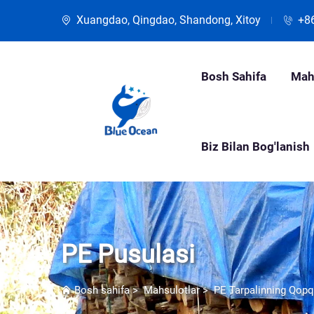
Xuangdao, Qingdao, Shandong, Xitoy
+8
Bosh Sahifa
Mah
Biz Bilan Bog'lanish
PE Pusulasi
Bosh sahifa
>
Mahsulotlar
>
PE Tarpalinning Qopq