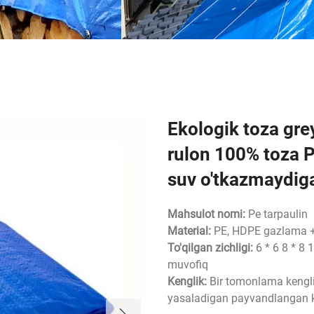
Ekologik toza grey
rulon 100% toza 
suv o'tkazmaydig
Mahsulot nomi:
Pe tarpaulin
Material:
PE, HDPE gazlama +
To'qilgan zichligi:
6 * 6 8 * 8
muvofiq
Kenglik:
Bir tomonlama kengl
yasaladigan payvandlangan k