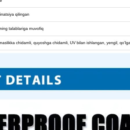
ar
natsiya qilingan
zning talablariga muvofiq
aslikka chidamli, quyoshga chidamli, UV bilan ishlangan, yengil, qo'lga 