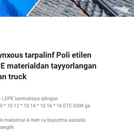
nxous tarpalinf Poli etilen
PE materialdan tayyorlangan
an truck
 LDPE laminatsiya qilingan
 10 * 10 12 * 10 14 * 10 16 * 16 ETC GSM ga
ik maksimal 4 metr va buyurtma asosida
englik