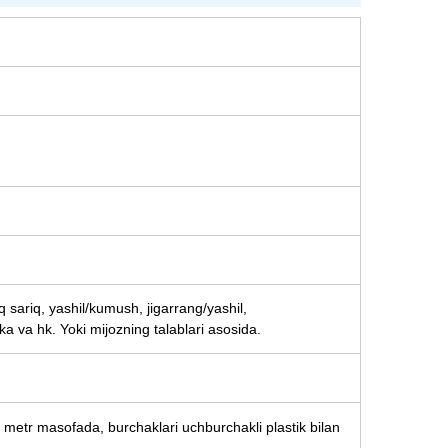
'q sariq, yashil/kumush, jigarrang/yashil,
 va hk. Yoki mijozning talablari asosida.
ir metr masofada, burchaklari uchburchakli plastik bilan