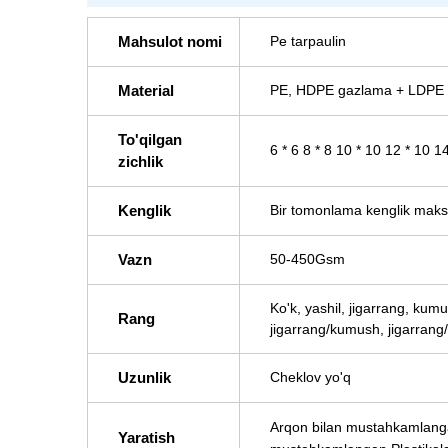
Mahsulot nomi
Pe tarpaulin
Material
PE, HDPE gazlama + LDPE l
To'qilgan
6 * 6 8 * 8 10 * 10 12 * 10
zichlik
Kenglik
Bir tomonlama kenglik maks
Vazn
50-450Gsm
Ko'k, yashil, jigarrang, kumu
Rang
jigarrang/kumush, jigarrang
Uzunlik
Cheklov yo'q
Arqon bilan mustahkamlangan 
Yaratish