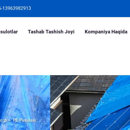
6-13963982913
sulotlar
Tashab Tashish Joyi
Kompaniya Haqida
oʻzi
>
PE Pusulasi