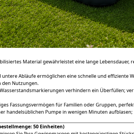
bilisiertes Material gewährleistet eine lange Lebensdauer, r
d untere Abläufe ermöglichen eine schnelle und effiziente 
n den Nutzungen.
Wasserstandsmarkierungen verhindern ein Überfüllen; vers
ges Fassungsvermögen für Familien oder Gruppen, perfekt
einer handelsüblichen Pumpe in wenigen Minuten aufblasen; 
estellmenge: 50 Einheiten)
imieren Sie Ihre Gewinnmargen mit kostengünstigen Stückp