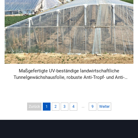
Maßgefertigte UV-beständige landwirtschaftliche
Tunnelgewächshausfolie, robuste Anti-Tropf- und Anti-
Beschlag-Polyethylenfolie, klare PE-Folie mit einer Stärke
von 100–200 Mikron für den Anbau von Gemüse und Obst,
direkte Großlieferung vom Hersteller
...
Zurück
1
2
3
4
9
Weiter