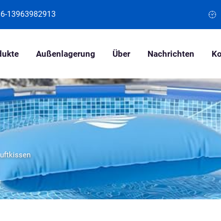
86-13963982913
dukte
Außenlagerung
Über
Nachrichten
Ko
uftkissen