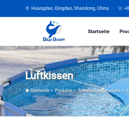
Huangdao, Qingdao, Shandong, China
+
Startseite
Pro
Luftkissen
Startseite
>
Produkte
>
Schwimmbadprodukte
>
L