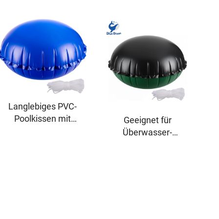
Langlebiges PVC-
Poolkissen mit
Geeignet für
leicht zu öffnendem
Überwasser-
Ventil zur Winterung
Poolabdeckungen,
– Entlastet die
aufblasbares
Poolabdeckung von
Winter-Poolkissen
Eis/Schnee,
(4 × 8 Fuß)
versandkostenfrei