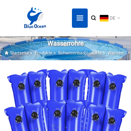
DE
Wasserrohre
Startseite
>
Produkte
>
Schwimmbadprodukte
>
Wasserrohre