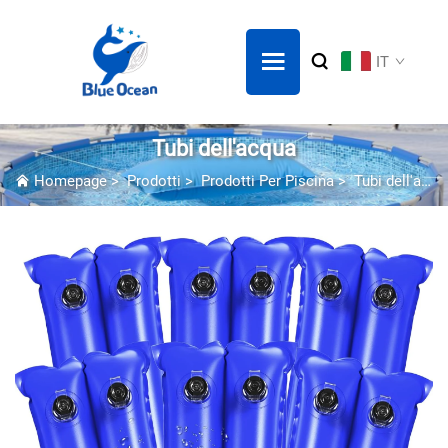
IT
Tubi dell'acqua
Homepage
>
Prodotti
>
Prodotti Per Piscina
>
Tubi dell'acqua