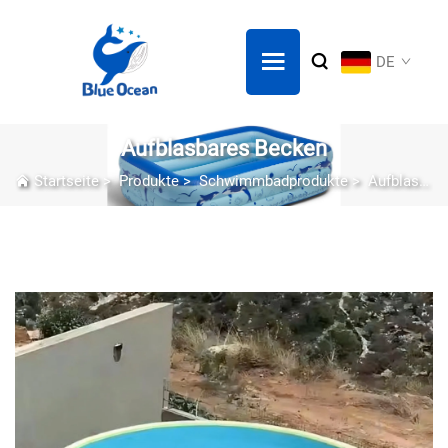
DE
Aufblasbares Becken
Startseite
>
Produkte
>
Schwimmbadprodukte
>
Aufblasbares Becken