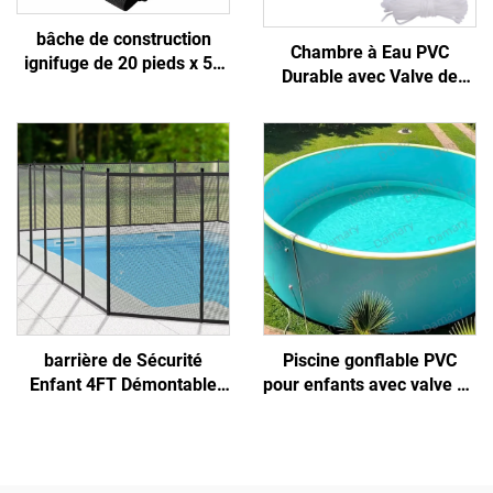
bâche de construction
Chambre à Eau PVC
ignifuge de 20 pieds x 50
Durable avec Valve de
pieds pour échafaudage et
Gonflage Facile pour
usage sur site
Hivernage de Piscine
Soulagement de Tension
Liée à la Glace/la Neige
Livraison Gratuite
barrière de Sécurité
Piscine gonflable PVC
Enfant 4FT Démontable
pour enfants avec valve de
Clôture à Mailles avec
vidange, grand modèle
Poteaux en Aluminium
familial à trois anneaux,
pour Piscines et Terrasses
pour cour arrière, adaptée
- Matériau PE
aux enfants et adultes