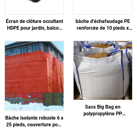
Écran de clôture occultant
bâche d'échafaudage PE
HDPE pour jardin, balcon
renforcée de 10 pieds x
et chantier - Clôture
100 pieds traitée anti-UV
extérieure durable, treillis
pour la protection
et portails
météorologique en
construction
Sacs Big Bag en
polypropylène PP
Bâche isolante robuste 6 x
compressés Sacs géants
25 pieds, couverture pour
certifiés usine Sacs
durcissement du béton en
industriels sur mesure