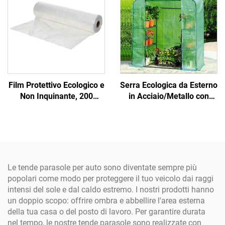
Avvolgibili per Piscina
Film Protettivo Ecologico e
Serra Ecologica da Esterno
Non Inquinante, 200
in Acciaio/Metallo con
Micron Antiraggi UV, in
Struttura in Vetro
Plastica Verde per Serra,
Assemblabile Facilmente,
Colore Verde, per Giardini
Campioni Disponibili
Le tende parasole per auto sono diventate sempre più
popolari come modo per proteggere il tuo veicolo dai raggi
intensi del sole e dal caldo estremo. I nostri prodotti hanno
un doppio scopo: offrire ombra e abbellire l'area esterna
della tua casa o del posto di lavoro. Per garantire durata
nel tempo, le nostre tende parasole sono realizzate con