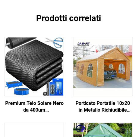
Prodotti correlati
Premium Telo Solare Nero
Porticato Portatile 10x20
da 400um
in Metallo Richiudibile
Energeticamente Efficienti
Tendone Pieghevole
Dissipatore di Calore
Pergola per Parcheggio
Antialghe Dispositivo di
Auto Capanno Portatile
Risparmio su Vari
per Auto Imbottigliamento