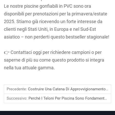
Le nostre piscine gonfiabili in PVC sono ora
disponibili per prenotazioni per la primavera/estate
2025. Stiamo già ricevendo un forte interesse da
clienti negli Stati Uniti, in Europa e nel Sud-Est
asiatico – non perderti questo bestseller stagionale!
👉 Contattaci oggi per richiedere campioni o per
saperne di più su come questo prodotto si integra
nella tua attuale gamma.
Precedente:
Costruire Una Catena Di Approvvigionamento Pronta Per Il Futuro: Il Nuovo Stabilimento Blue Ocean In Thailandia 🇹🇭
Successivo:
Perché I Teloni Per Piscina Sono Fondamentali Per La Sicurezza Degli Impianti