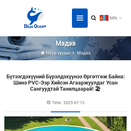
MN
Мэдээ
Нүүр хуудас
>
Мэдээ
Бүтээгдэхүүний Бүрэлдэхүүнээ Өргөтгөж Байна:
Шинэ PVC-Ээр Хийсэн Агааржуулдаг Усан
Сангуудтай Танилцаарай! 🏖️
Time : 2025-07-13