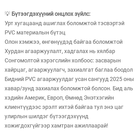
💡
Бүтээгдэхүүний онцлох зүйлс:
Урт хугацаанд ашиглах боломжтой тэсвэртэй
PVC материалын бүтэц
Олон хэмжээ, өнгөнүүдэд байгаа боломжтой
Хурдан агааржуулалт, хадгалах нь хялбар
Сонгомолтой хэрэгслийн холбоос: засварын
хайрцаг, агааржуулагч, захиалгат баглаа боодол
Бидний PVC агааржуулдаг усан сангууд 2025 оны
хавар/зунд захиалах боломжтой болсон. Бид аль
хэдийн Америк, Европ, Өмнөд Энэтхэгийн
клиентүүдээс эрэлт ихтэй байгаа тул энэ цаг
улирлын шилдэг бүтээгдэхүүнд
хожигдохгүйгээр хамтран ажиллаарай!