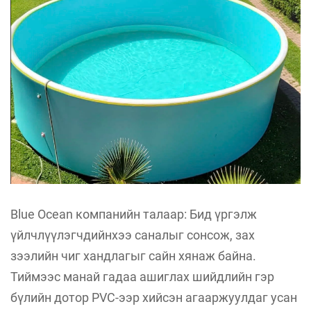
Blue Ocean компанийн талаар: Бид үргэлж
үйлчлүүлэгчдийнхээ саналыг сонсож, зах
зээлийн чиг хандлагыг сайн хянаж байна.
Тиймээс манай гадаа ашиглах шийдлийн гэр
бүлийн дотор PVC-ээр хийсэн агааржуулдаг усан