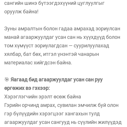
сангийн шинэ бүтээгдэхүүний цуглуулгыг
оруулж байна!
Зуны амралтын болон гадаа амрахад зориулсан
манай агааржуулдаг усан сан нь хүүхдүүд болон
том хүмүүст зориулагдсан — суурилуулахад
хялбар, бат бөх, итгэл үнэнтэй чанарын
материалас хийгдсэн байна.
🎯
Яагаад бид агааржуулдаг усан сан руу
өргөжих вэ гэхээр:
Хэрэглэгчийн эрэлт өсөж байна
Гэрийн орчинд амрах, сувилан эмчилж буй олон
гэр бүлүүдийн хэрэгцээг хангахын тулд
агааржуулдаг усан сангууд нь сүүлийн жилүүдэд