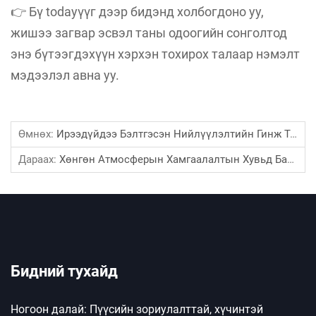
👉 Бү todayүүг дээр бидэнд холбогдоно уу,
жишээ загвар эсвэл таны одоогийн сонголтод
энэ бүтээгдэхүүн хэрхэн тохирох талаар нэмэлт
мэдээлэл авна уу.
Өмнөх:
Ирээдүйдээ Бэлтгэсэн Нийлүүлэлтийн Гинж Тогтолцоог Байгуулж Байна: Тайландад Байрлах Blue Ocean Компанийн Шинэ Үйлдвэр 🇹🇭
Дараах:
Хөнгөн Атмосферын Хамгаалалтын Хувьд Бассейны Тарпын Ач Холбогдол
Бидний тухайд
Ногоон далай: Пүүсийн зориулалттай, хүчинтэй