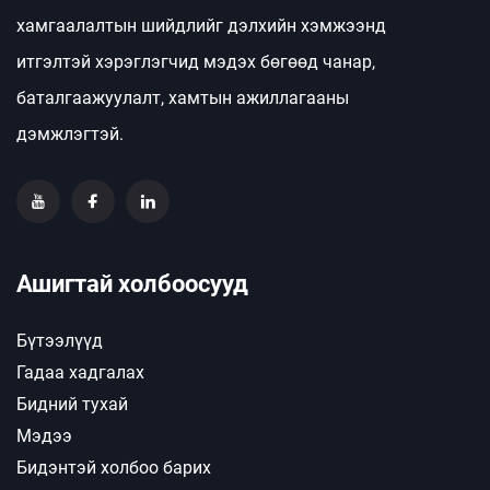
хамгаалалтын шийдлийг дэлхийн хэмжээнд
итгэлтэй хэрэглэгчид мэдэх бөгөөд чанар,
баталгаажуулалт, хамтын ажиллагааны
дэмжлэгтэй.
Ашигтай холбоосууд
Бүтээлүүд
Гадаа хадгалах
Бидний тухай
Мэдээ
Бидэнтэй холбоо барих