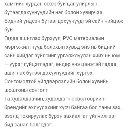
хамгийн хурдан өсөж буй цаг улирлын
бүтээгдэхүүнүүдийн нэг болон хувирчээ.
Бидний үндсэн бүтээгдэхүүнүүдтэй сайн нийцэж
буй
Гадаа ашиглах бүрхүүл, PVC материалын
мэргэжилтнүүд болохын хувьд энэ нь бидний
сайн хийдэг зүйлсийг үргэлжлүүлэн хийх нь юм
— үүрэг гүйцэтгэдэг, өндөр үнэ цэнэтэй гадаа
ашиглах бүтээгдэхүүнүүдийг хүргэх.
Сонгомолтой үйлдвэрлэлийн болон хувийн
шошгоны сонголт
Та худалдаачин, худалдагч эсвэл өөрийн
брендийг эхлүүлэхийг хүсч байгаа бол таны зах
зээлд тохируулах бүрэн захиалгат үйлчилгээг
бид санал болгодог.