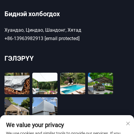
Биднэй холбогдох
Хуандао, Циндао, Шандонг, Хятад
+86-13963982913
[email protected]
ГЭЛЭРҮҮ
We value your privacy
We use cookies and similar tools to provide our services. If you