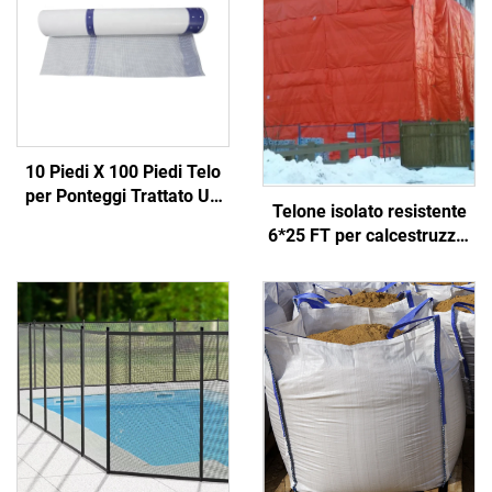
10 Piedi X 100 Piedi Telo
per Ponteggi Trattato UV
Telone isolato resistente
in Polietilene con Tessuto
6*25 FT per calcestruzzo,
di Poliestere Rinforzato
realizzato in tessuto
per Protezione
durevole
Meteorologica nell'Edilizia