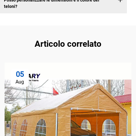
teloni?
Articolo correlato
05
Aug