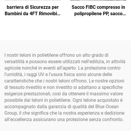
barriera di Sicurezza per
Sacco FIBC compresso in
Bambini da 4FT Rimovibile
polipropilene PP, sacco
in Rete con Pali in
grande certificato,
Alluminio per Piscine e
fabbrica all'ingrosso,
Terrazze - Materiale PE
sacco angolare da 1
tonnellata, super jumbo
per sabbia, sacco jumbo in
tessuto PP
I nostri teloni in polietilene offrono un alto grado di
versatilità e possono essere utilizzati nell'edilizia, in attività
agricole nonché in eventi all'aperto. La protezione contro
l'umidità, i raggi UV e l'usura fisica sono alcune delle
caratteristiche che i nostri teloni offrono. Le nostre opzioni
di tessuto rivestito e non rivestito si adattano a specifiche
esigenze prestazionali, così da ottenere il massimo valore
possibile dai teloni in polietilene. Ogni telone acquistato è
accompagnato dalla garanzia di qualità del Blue Ocean
Group, il che significa che la nostra esperienza e dedizione
all'eccellenza assicurano una protezione senza confronto.