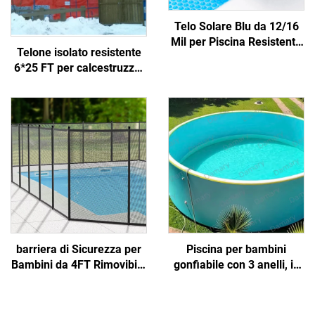
Telo Solare Blu da 12/16
Mil per Piscina Resistente
Telone isolato resistente
ai Raggi UV con
6*25 FT per calcestruzzo,
Isolamento a Bolle
realizzato in tessuto
Trattiene il Calore Riduce
durevole
l'Evaporazione Riduce i
Costi di Riscaldamento
Piscine
barriera di Sicurezza per
Piscina per bambini
Bambini da 4FT Rimovibile
gonfiabile con 3 anelli, in
in Rete con Pali in
PVC, di grandi dimensioni
Alluminio per Piscine e
per famiglie, con valvola di
Terrazze - Materiale PE
scarico, per cortile, per