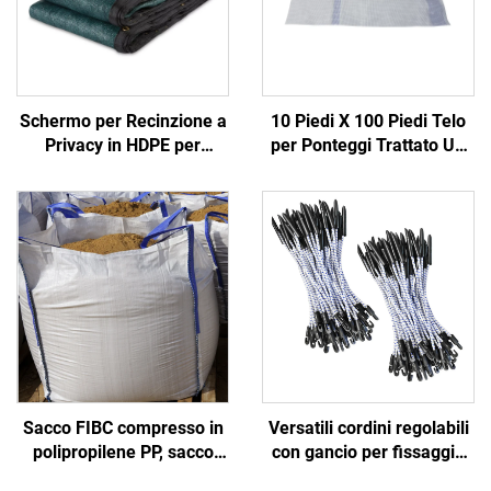
Schermo per Recinzione a
10 Piedi X 100 Piedi Telo
Privacy in HDPE per
per Ponteggi Trattato UV
Giardino, Balcone,
in Polietilene con Tessuto
Cantiere - Recinzione
di Poliestere Rinforzato
Esterna Durevole, Grigliato
per Protezione
e Cancelli
Meteorologica nell'Edilizia
Sacco FIBC compresso in
Versatili cordini regolabili
polipropilene PP, sacco
con gancio per fissaggio
grande certificato,
sicuro in varie