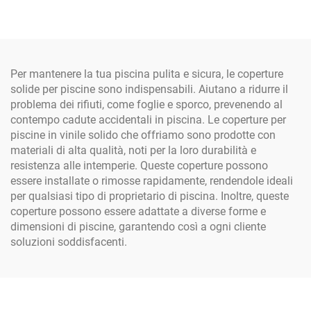
fabbrica all'ingrosso,
applicazioni, telo per
sacco angolare da 1
impalcature
tonnellata, super jumbo
per sabbia, sacco jumbo in
tessuto PP
Per mantenere la tua piscina pulita e sicura, le coperture
solide per piscine sono indispensabili. Aiutano a ridurre il
problema dei rifiuti, come foglie e sporco, prevenendo al
contempo cadute accidentali in piscina. Le coperture per
piscine in vinile solido che offriamo sono prodotte con
materiali di alta qualità, noti per la loro durabilità e
resistenza alle intemperie. Queste coperture possono
essere installate o rimosse rapidamente, rendendole ideali
per qualsiasi tipo di proprietario di piscina. Inoltre, queste
coperture possono essere adattate a diverse forme e
dimensioni di piscine, garantendo così a ogni cliente
soluzioni soddisfacenti.