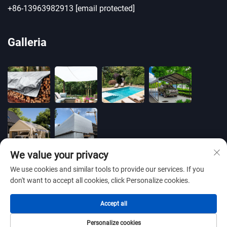
+86-13963982913
[email protected]
Galleria
We value your privacy
We use cookies and similar tools to provide our services. If you
don't want to accept all cookies, click Personalize cookies.
Copyright © 2025 by BLUE OCEAN PLASTIC CO.,LTD
Accept all
-
Informativa sulla privacy
Personalize cookies