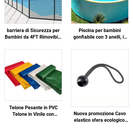
barriera di Sicurezza per
Piscina per bambini
Bambini da 4FT Rimovibile
gonfiabile con 3 anelli, in
in Rete con Pali in
PVC, di grandi dimensioni
Alluminio per Piscine e
per famiglie, con valvola di
Terrazze - Materiale PE
scarico, per cortile, per
bambini e adulti
Telone Pesante in PVC
Nuova promozione Cavo
Telone in Vinile con
elastico sfera ecologico,
Occhielli, Copertura
cavo elastico a sfera con
Resistente alle Lacerazioni